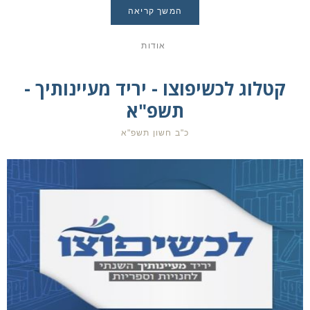
המשך קריאה
אודות
קטלוג לכשיפוצו - יריד מעיינותיך -
תשפ"א
כ"ב חשון תשפ"א