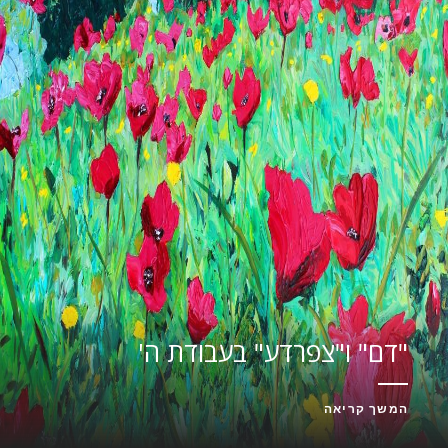
"דם" ו"צפרדע" בעבודת ה'
המשך קריאה