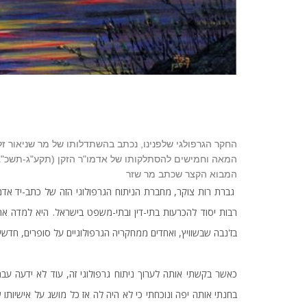
החקר הגרפולגי שלפנינו, נכתב בהשתדלותו של מר שניאור זלמ
המאה וחמישים להסתלקותו של אדמו"ר הזקן (תקע"ג-תשכ"ג)
המבוא הקצר שכתב מר שזר
גברת רות צוקר, מחברת הניתוח הגרפולוגי הזה של כתב-יד אדמו
רבות יסוד להכרעות בתי-דין ובתי-משפט בישראל. היא למדה את 
בז'נבה שבשוויץ, ואחדים ממחקריה הגרפולוגיים על סופרים, חדשים
כאשר בקשתי אותה לערוך ניתוח גרפולוגי זה, עוד לא ידעה עבר
בחנתי אותה יפה ונוכחתי כי לא היה לה אז כל מושג על אישיותו 