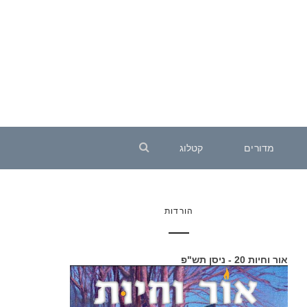
מדורים
קטלוג
הורדות
אור וחיות 20 - ניסן תש"פ