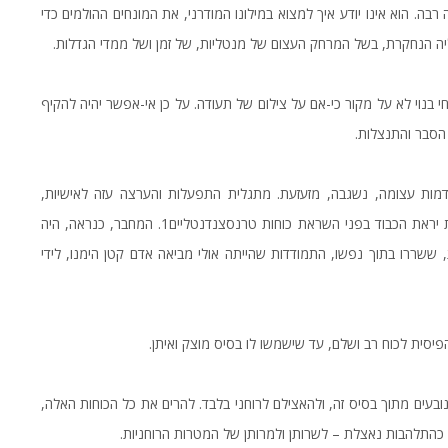
בה. הוא אינו יודע איך למצוא במילונו המודרני, את המונחים ההולמים כדי
ה הנחקרת, בשל המרחק העצום של מנטליות, של זמן ושל ממדי הגדלות.
י בנוי לא על מקור כי-אם על צילום של תעודה. על כן אי-אפשר יהיה להקיף
הסבר והתנצלות.
דמות עצומה, נשגבה, מזעזעת. מתגלית התפעלות והערצה עזה לאישיות,
יראת הכבוד בפני השראת כוחות טרנסצנדנטליים
1
. המחבר, כנראה, היה
ששררו בתוך נפשו, התמודדות שהייתה אולי מביאה אדם קטן הימנו, לידי
פיסית לכוח רב ושלם, עד שישמשו לו בסיס מוצק ואיתן.
בעים מתוך בסיס זה, ולהאצילם לרוחני בלבד. להרים את כל הכוחות האלה,
– כהתלהבות נאצלת – לשרותן ולמרותן של המטרות הרוחניות.