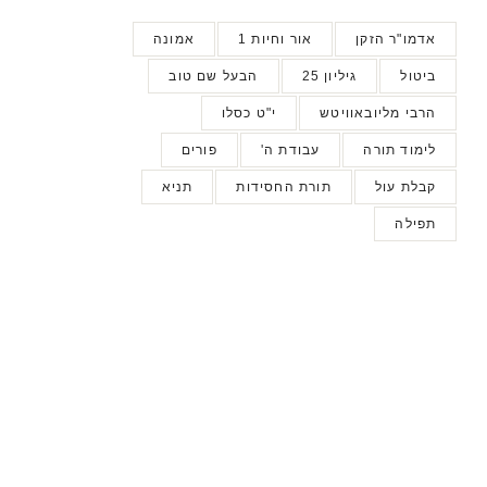
אדמו"ר הזקן
אור וחיות 1
אמונה
ביטול
גיליון 25
הבעל שם טוב
הרבי מליובאוויטש
י"ט כסלו
לימוד תורה
עבודת ה'
פורים
קבלת עול
תורת החסידות
תניא
תפילה