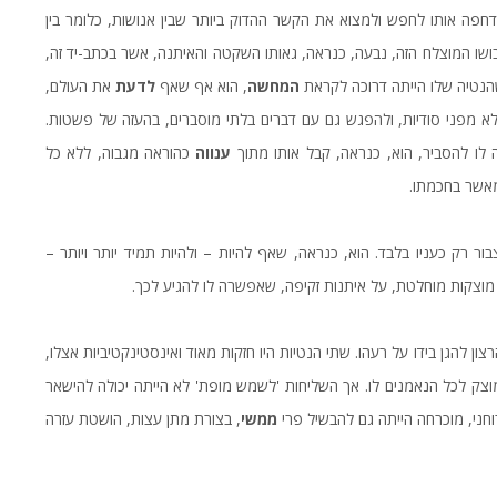
חפה אותו לחפש ולמצוא את הקשר ההדוק ביותר שבין אנושות, כלומר בין
כבושו המוצלח הזה, נבעה, כנראה, גאותו השקטה והאיתנה, אשר בכתב-יד זה,
שהנטיה שלו הייתה דרוכה לקראת
המחשה
, הוא אף שאף
לדעת
את העולם,
ולא מפני סודיות, ולהפגש גם עם דברים בלתי מוסברים, בהעזה של פשטות.
לו להסביר, הוא, כנראה, קבל אותו מתוך
ענווה
כהוראה מגבוה, ללא כל
מאשר בחכמתו.
ר רק כעניו בלבד. הוא, כנראה, שאף להיות – ולהיות תמיד יותר ויותר –
 מוצקות מוחלטת, על איתנות זקיפה, שאפשרה לו להגיע לכך.
צון להגן בידו על רעהו. שתי הנטיות היו חזקות מאוד ואינסטינקטיביות אצלו,
וצק לכל הנאמנים לו. אך השליחות 'לשמש מופת' לא הייתה יכולה להישאר
חני, מוכרחה הייתה גם להבשיל פרי
ממשי
, בצורת מתן עצות, הושטת עזרה