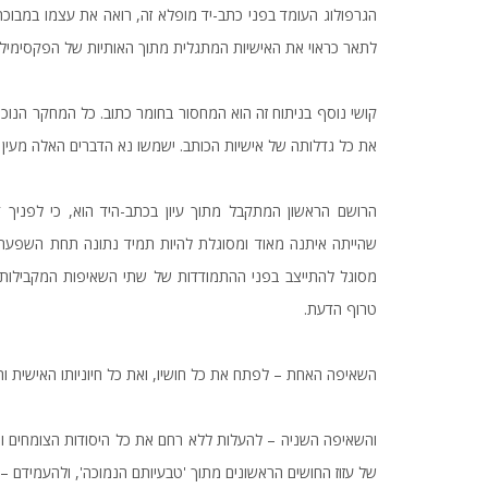
הגרפולוג העומד בפני כתב-יד מופלא זה, רואה את עצמו במבוכה ר
לתאר כראוי את האישיות המתגלית מתוך האותיות של הפקסימילי
קושי נוסף בניתוח זה הוא המחסור בחומר כתוב. כל המחקר הנוכח
את כל גדלותה של אישיות הכותב. ישמשו נא הדברים האלה מעין 
הרושם הראשון המתקבל מתוך עיון בכתב-היד הוא, כי לפניך 
שהייתה איתנה מאוד ומסוגלת להיות תמיד נתונה תחת השפעת 
מסוגל להתייצב בפני ההתמודדות של שתי השאיפות המקבילות, 
טרוף הדעת.
השאיפה האחת – לפתח את כל חושיו, ואת כל חיוניותו האישית וה
והשאיפה השניה – להעלות ללא רחם את כל היסודות הצומחים ונו
של עזוז החושים הראשונים מתוך 'טבעיותם הנמוכה', ולהעמידם 