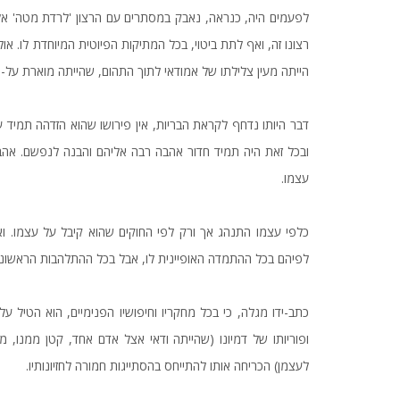
לפעמים היה, כנראה, נאבק במסתרים עם הרצון 'לרדת מטה' א
רצונו זה, ואף לתת ביטוי, בכל המתיקות הפיוטית המיוחדת לו. א
הייתה מעין צלילתו של אמודאי לתוך התהום, שהייתה מוארת על-ידי
דבר היותו נדחף לקראת הבריות, אין פירושו שהוא הזדהה תמיד ע
ובכל זאת היה תמיד חדור אהבה רבה אליהם והבנה לנפשם. אהב
עצמו.
כלפי עצמו התנהג אך ורק לפי החוקים שהוא קיבל על עצמו. ואת
לפיהם בכל ההתמדה האופיינית לו, אבל בכל ההתלהבות הראשוני
כתב-ידו מגלה, כי בכל מחקריו וחיפושיו הפנימיים, הוא הטיל ע
ופוריותו של דמיונו (שהייתה ודאי אצל אדם אחד, קטן ממנו, מ
לעצמן) הכריחה אותו להתייחס בהסתייגות חמורה לחזיונותיו.