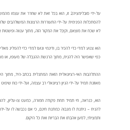
על-ידי סובלימציה
2
זו, הוא בכל זאת לא שחרר את עצמו מהמשקל 
להסתכלות הפנימית על-ידי התעוררות הרצונות המשולהבים שלו, 
לא שכח את מוצאם, וקיבל את המקור הזה, מתוך ענווה ופשטות א
הוא צנוע למדי כדי להכיר בו, ודינמי ונועז למדי כדי להפליג מאלי
כפי שאפשר היה להניח, מתוך הרגשת ההגבלה של מעופו, או מתו
ההתלהבות האי-רציונאלית הזאת המתגלית בכתב-היד, מתוך הע
מאוזנת תמיד על-ידי הגיון רציונאלי רב עצמה, ועל-ידי כוח שיפוט
הוא, כנראה, חי תמיד תחת פקודה חמורה, כמעט צו-עליון, ל
להניח – ניתנת לו מגבוה כמתנת חינם, כי אם נכבשה לו על-ידו 
ותמציתי, למען אהבתו את הבריות ואת כל היקום.