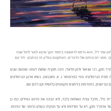
ן שזר ז"ל, והוא נדפס לראשונה ב'ספר הקן' שיצא לאור לרגל שנת
. מפני חביבותם של הדברים, העתקנום בגליון זה ככתבם, יחד עם
"ר הזקן, רבי שניאור זלמן מלאדי, הינה חוקרת שחוות דעתה שימשה שנים
תורת הגרפולוגיה מפי הפרופסור ג. א. מאגנאט, נשיא ארגון הגרפולוגים
 גם ישנים, נתפרסמו בירחונים מקצועיים בלועזית וקנו להם שם.
ית כלל, מלבד צורת האותיות בלבד, ולא הבינה את פירוש המילים. כמו כן
של אדמו"ר הזקן, לא על תולדותיו ולא על תפקידו בעולם הרוחני של היהדות.