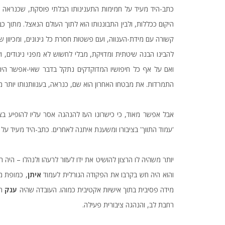
כתב-היד מעיד על חמימות התענינותו הבלתי פוסקת, שכנראה ד
היקום ככללות, ולבין התבוננותו הוא לתוך העולם הנאצל. מתוך 
קשורה עם מידת-הענווה, ועם פשטות חסרת כל גינונים, ומכיוון 
להבינו הבנה שיטתית ומדויקת, מבלי לחשוש לא מפני ניגודים, 
ואם על אף כל חיפושיו המדוקדקים נתקל בדבר שאי-אפשר היה 
התמרדות. את מבטחו האחרון הוא שם, כנראה, בענוותנותו יותר 
אבל אפשר מאוד, כי כישרונו העז להנהגה אסר עליו להופיע בצבו
'עמוד התווך' בציבורו ומשענת איתנה לאחרים. כתב-היד מעיד על
יותר משהיה לו הרצון להושיט את ידו לעזור לרעהו ולנהלו – היה הר
והוא היה חש בקרבו את הפקודה הגורלית לעמוד
איתן
, כמופת מ
מידה פסיבית בתוך אישיות אקטיבית כמוהו. העובדה שהיה
ענק
רו
רחבת לב, והנהגה ציבורית פעילה.