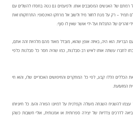
ל רמתם של האנשים המסובבים אותו. ולפעמים גם נטה בחסדו להשלים עם
ולם תמיד – רק על מנת לחזור מיד ולשוב אל מרחקו האינסופי. התרחקותו זאת
 זוהרים של התגלות ועל-ידי אושר שאין לו סוף.
ם הבריות. הוא היה, באיזה אופן שהוא, מובדל מאוד מהם מלהיות זהה אתם,
תו לחברו עשתה אותו לאיש רב-סבלנות, כמו שהיה חסר כל סבלנות כלפי
 הכללים הללו קבע, לפי כל המחקרים והחיפושים האכזריים שלו, והוא חי
ת המזעזעת.
ל עצמו להשגיח השגחה מעולה וקפדנית על דמיונו הפורה והעז. כל חיוניותו
ביאה לדרכים צדדיות של יצירה ספרותית או אמנותית, אולי חשובות כשהן