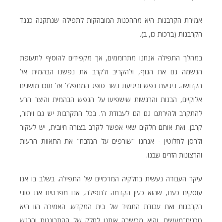
אמירת הקרבנות היא מההכנות המובהקות לתפילה שנתקנה כנגד
הקרבנות (ברכות כו, ב).
במהלך התפילה אנחנו מתרוממים, אך מקפידים להוסיף לתעופת
הנשמה גם את הגוף, ולהקריב ולקרב את נפשנו הבהמית אל
הקדושה. ביגיעת נפש וביגיעת בשר סופג המתפלל אל תוכו מושגים
אלוקיים, הבנות והרגשות שישפיעו על הנפש הבהמית והיצר הרע
להתקרב ולהירתם גם הם לעבודת ה'. בכל התקרבות יש גם ויתור,
קרבן. ואת אותם חלקים שאי אפשר לקרב בצורה חיובית, יש לעקור
ולרסן לחלוטין - אנחנו "שורפים על המזבח" את התאוות הרעות
והרצונות הזרים שבנו.
עיקר העבודה נעשית בחלקיה המרכזיים של התפילה. בשלב בו אנו
עוסקים כעת, שהוא כעין הקדמה לתפילה, אנו מפרטים את סוגי
הקרבנות ואת עבודת התמיד של בית המקדש. האמירה הזו היא
טכנית־מעשית, והיא מכשירה אותנו לחלק של ההתבוננות והרגש