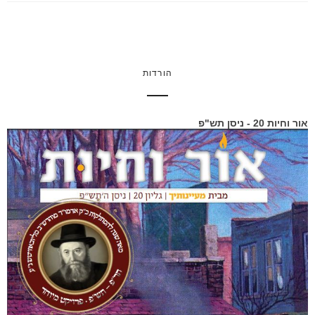
הורדות
אור וחיות 20 - ניסן תש"פ