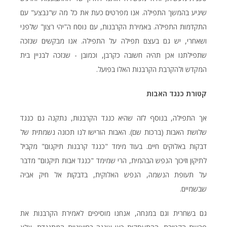
שיגיע בהמשך התפילה. אנו מפרטים כעת את כל מה ש"נבצע" עם
התקדמות התפילה. באמירת הקרבנות, עם נוסח ה"יהי רצון" שלפני
ושאחרי, יש גם בעצם תפילה על התפילה. אנו מבקשים שנזכה
שתפילתנו אכן תהיה חשובה כקרבן, וכמובן - שנזכה לבניין בית
המקדש ולהקרבת הקרבנות האלו בפועל.
קטורת כנגד האבות
אך התפילה, בנוסף לזה שהיא כנגד הקרבנות, נתקנה גם כנגד
שלושת האבות (ברכות שם). האבות הורישו לנו תכונה נשמתית של
דבקות באלוקים חיים. בעוד מימד "כנגד קרבנות תיקנום" מקביל
לתיקון וזיכוך הנפש הבהמית, הרי שמימד "כנגד אבות תיקנום" מדבר
על תעופת הנשמה, הנפש האלוקית, בדבקות אל חיק אביה
שבשמיים.
גם בשחרית וגם במנחה, אנחנו מוסיפים לאמירת הקרבנות את