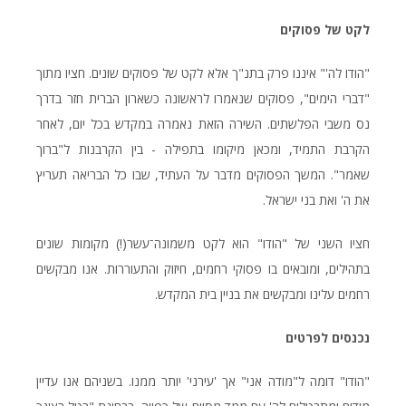
לקט של פסוקים
"הודו לה'" איננו פרק בתנ"ך אלא לקט של פסוקים שונים. חציו מתוך
"דברי הימים", פסוקים שנאמרו לראשונה כשארון הברית חזר בדרך
נס משבי הפלשתים. השירה הזאת נאמרה במקדש בכל יום, לאחר
הקרבת התמיד, ומכאן מיקומו בתפילה - בין הקרבנות ל"ברוך
שאמר". המשך הפסוקים מדבר על העתיד, שבו כל הבריאה תעריץ
את ה' ואת בני ישראל.
חציו השני של "הודו" הוא לקט משמונה־עשר(!) מקומות שונים
בתהילים, ומובאים בו פסוקי רחמים, חיזוק והתעוררות. אנו מבקשים
רחמים עלינו ומבקשים את בניין בית המקדש.
נכנסים לפרטים
"הודו" דומה ל"מודה אני" אך 'עירני' יותר ממנו. בשניהם אנו עדיין