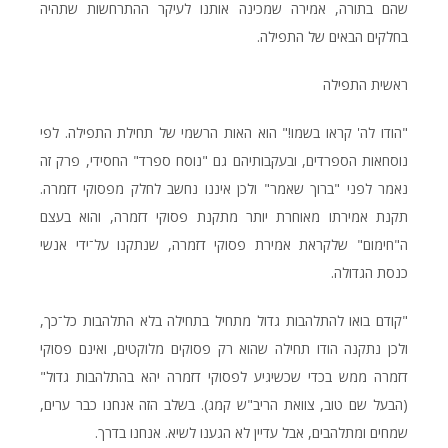
שהם בתורה, אמירה שמכינה אותנו לעיקר ההתרחשות שתהיה
בחלקים הבאים של התפילה.
ראשית התפילה
"הודו לה' קראו בשמו!" הוא האות הרשמי של תחילת התפילה. לפי
נוסחאות הספרדים, ובעקבותיהם גם "נוסח ספרד" החסידי, פרק זה
נאמר לפני "ברוך שאמר" ולכן איננו נחשב לחלק מפסוקי דזמרה.
תקנת אמירתו מאוחרת יותר מתקנת פסוקי דזמרה, והוא בעצם
ה"חימום" שלקראת אמירת פסוקי דזמרה, שנתקנו על־ידי אנשי
כנסת הגדולה.
"קודם בואו להתלהבות גדול מתחיל בתחילה בלא התלהבות כל־כך,
ולכן נתקנה הודו תחילה שהוא רק פסוקים מלוקטים, ואינם פסוקי
דזמרה ממש בכדי שכשיגיע לפסוקי דזמרה יהא בהתלהבות גדול"
(הבעל שם טוב, צוואת הריב"ש קמג). בשלב הזה אנחנו כבר ערים,
שמחים ומתלהבים, אבל עדיין לא הגענו לשיא. אנחנו בדרך.