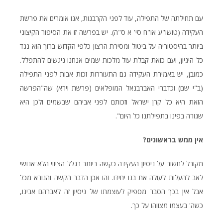
עם תחילתה של התפילה, עוד לפני הקרבנות, אנו אומרים את פרשת
העקידה (טושו"ע או"ח סי' א ס"ה). יש בפרשה זו את הסיפור הקיצוני
ביותר בהיסטוריה על ביטול ומסירת הרצון כלפי הקדוש ברוך הוא נגד
כל היגיון, ועם כזאת קבלת עול מלכות שמים אנחנו ניגשים להתפלל.
כמובן, יש באמירת העקידה גם התעוררות זכות אבות לפני התפילה
(ב"י שם) וכדברי האברבנאל המופלאים (פרשת וירא) שה"הפרשה
הזאת היא כל קרן ישראל וזכותם לפני אביהם שבשמים ולכן היא
שגורה בפינו בתפילתנו כל היום".
אין ממש בראשונים?
מקובל לחשוב על ניסיון העקידה כקשה ביותר בגלל הציווי הלא־אנושי
לאב להעלות לעולה את בנו יחידו. זהו אכן הדבר הקשה והנורא מכל
אבל אין בכך הסבר מספיק לעוצמתו של ניסיון זה לאברהם אבינו,
כשה' בעצמו מצווהו על כך.