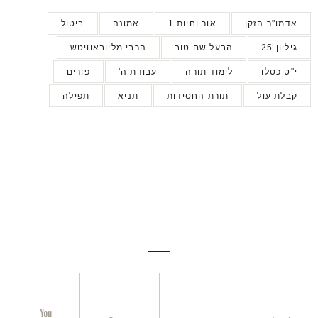
אדמו"ר הזקן
אור וחיות 1
אמונה
ביטול
גיליון 25
הבעל שם טוב
הרבי מליובאוויטש
י"ט כסלו
לימוד תורה
עבודת ה'
פורים
קבלת עול
תורת החסידות
תניא
תפילה