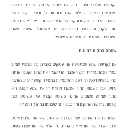
הקטעים שלפני ואחרי ה'קריאת שמע הקטנה' מכילים ביטויים
מיוחדים העוסקים בשפלות האדם ורוממות ה', ובעיקר קטעים של
שמחה גדולה. זהו מקומו ומקורו של הביטוי השגור בפינו: "אשרינו! מה
טוב חלקנו, ומה נעים גורלנו ומה יפה ירושתנו!", אשרינו שאנו
משכימים ומעריבים ואומרים שמע ישראל.
שמחה במקום דמיונות
אם בקריאת שמע שבתפילה אנו עסוקים בקבלת עול מלכות שמים
עמוקה ובהתעוררות רגש האהבה, הרי שבקריאת שמע הקטנה אנחנו
עדיין ב'מוחין דקטנות'. לפני ההתעמקות בתפילה קשה להגיע לאהבה
גלויה, אבל לשמוח תמיד אפשר! אמירת קריאת שמע קטנה היא
מתוך שמחה פשוטה, אמונה פשוטה וקבלת עול פשוטה, כולן
קודמות לרגשות עמוקים ומורכבים יותר שיצמחו במהלך התפילה.
השמחה היא מהאמונה שה' יתברך הוא אחד, שאין עוד מלבדו ואפס
זולתו. לא רק שאין עוד אלוקים אחרים ח"ו, אלא שאין עוד שום מציאות