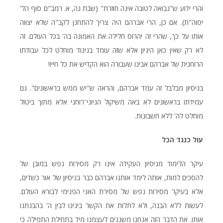
והרי ידוע ש"נבואה לטובה אינה חוזרת" (שבת נה, א. רמב"ם סוף הל'
יסוה"ת). אם כן, הרי אברהם היה צריך להתחנן לקב"ה שלא יצווה
אותו על כך, שהרי זה יהרוס חלילה את האמונה בה' בכל העולם. זה
לא רק שאין כאן היגיון אלא שזה עומד בניגוד מוחלט לכל עבודתו
הרוחנית של אברהם אבינו שעבורה הוא הקדיש את כל חייו!
בניסיון מבלבל זה עמד אברהם, והראה ש"יש ממש בראשונים". גם
עמידתו בראשונים לא באה משיקול הגיוני־רוחני אלא מתוך ביטול
מוחלט לה' ללא חשבונות.
עול כנגד הכל
עיקר הלימוד מניסיון העקידה אינו רק מסירות נפש במובן של
להסכים למות, אותה לימד אותנו אברהם כבר בניסיון של אור כשדים,
אלא בעיקר מסירות נפש של מסירת האני הפנימי לבורא העולם.
לעשות ללא הבנה, ולא לתלות את הקשר בינינו לבין ה' בהבנתנו
אותו. את הדבר הזה אנחנו משננים לעצמנו מיד בתחילת התפילה כי