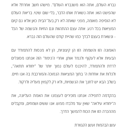
נברא העולם, אתה הוא משנברא העולם". מישהו חשב אחרת? אלא
שהפשט הוא: אתה נשארת אותו הדבר, בלי שום שינוי. בריאת העולם
לא הוסיפה מאומה, מפני שאתה לא רק בעל־הבית כאן אלא גם קיום
המציאות בכל רגע. אתה עצם ההתהוות וגם החיות והנשמה של הכל
- ונשארת בעצם לבדך כמו שהיית קודם שהעולם הזה נברא.
האמונה הזו והשמחה הזו הן קיצוניות, הן לא מנסות להתמודד עם
הבעיות אלא לעקוף ולגמד אותן. אחרי ה'גימוד' הזה אנחנו מסוגלים
לרדת ולהתמודד, להיכנס לעולם נמוך יותר של "יחודא תתאה",
ולגלות את אחדות ה' בתוך המציאות הנמוכה והמורכבת בה אנו חיים.
בשלב הבא יש לחנך את הגשמיות, ולא רק לקפוץ מעליה ולרקוד.
בהקדמה לתפילה אנחנו מזכירים לעצמנו את האמת העליונה, את
ה"יחודא עילאה" שאין עוד מלבדו ממש. אנו ששים ושמחים, ומקבלים
מההכרה הזו את הכוח להמשך הדרך.
עשן הבהמות ועשן הקטורת