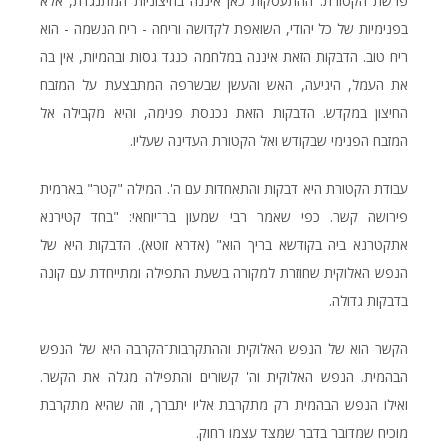
פרשת הקטורת. ההתעסקות כאן איננה בחיצוניות המתנגדת, אלא
בפנימיות של כל יהודי, השואפת לקדושה וריחה - ריח הנשמה - הוא
ריח טוב. הדבקות הזאת איננה במלחמה כנגד גסות ובהמיות, אין בה
את העמל, היגיעה, האש והעשן שבשרפה המתבצעת על המזבח
החיצון במקדש. הדבקות הזאת נכנסת פנימה, והיא מקבילה אל
המזבח הפנימי שבקודש ואל הקטורת העדינה שעליו.
עבודת הקטורת היא דבקות והתאחדות עם ה'. המילה "קטר" בארמית
פירושה קשר. כפי שאמר רבי שמעון בר־יוחאי: "בחד קטירנא
אתקטרנא ביה בקודשא בריך הוא" (אדרא זוטא). הדבקות היא של
הנפש האלוקית שחוזרת למקורה בשעת התפילה ומתייחדת עם קונה
בדבקות גדולה.
הקשר הוא של הנפש האלוקית וההתקרבות־הקרבה היא של הנפש
הבהמית. הנפש האלוקית וה' קשורים והתפילה מגלה את הקשר.
ואילו הנפש הבהמית רק מתקרבת אליו יתברך, וזה שהיא מתקרבת
מוכיח שמדובר בדבר שמצד עצמו רחוק.