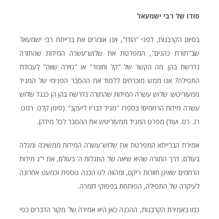
סודו של רבי ישמעאל
בסיום הקרבנות, לפני "הודו", אנו אומרים את ברייתת רבי ישמעאל
שב"תורת כהנים", המפרטת את שלוש־עשרה המידות שהתורה
נדרשת בהן. מה הקשר של "קל וחומר" או "גזירה שווה" לעבודת
התפילה? אנו ממש מוכרחים ללמוד את ההסבר הפנימי של המגיד
ממעזריטש: שלוש עשרה המידות שהתורה נדרשת בהן הן כנגד שלוש
עשרה מידות הרחמים! בספרו "מגיד דבריו ליעקב" (סימן קלט. רמט.
רנ. רס. ועוד) מפרט המגיד ממעזריטש את ההסבר לכל מידה).
אמירת הברייתא המפרטת את שלוש־עשרה המידות ממשיכה ומגלה
בעולם, דרך התורה שהיא שיאה של התגלות ה' בעולם, את י"ג מידות
הרחמים שאינן חוזרות ריקם, ומהווה לנו הכנה נוספת וכמעט אחרונה
לעיקרה של התפילה, הפותחת בפסוקי דזמרה.
כמו באמירת הקרבנות, ההכנה כאן היא אמירה של מקור הדברים כפי