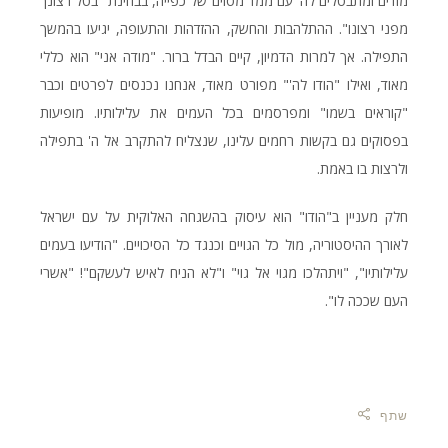
מודים ומתבטלים לה' עם ממד מסוים של כפייה, בבחינת "בטל רצונך
מפני רצונו". ההתלהבות והחשק, ההזדהות והתעופה, יגיעו בהמשך
התפילה. אך למרות הדמיון, קיים הבדל ברור. "מודה אני" הוא כללי
מאוד, ואילו "הודו לה'" מפורט מאוד, אנחנו נכנסים לפרטים וכבר
"קוראים בשמו" ומפרסמים בכל העמים את עלילותיו. מופיעות
בפסוקים גם בקשות רחמים עלינו, שנצליח להתקרב אל ה' בתפילה
ולרצות בו באמת.
חלק מעניין ב"הודו" הוא עיסוק בהשגחה האלוקית על עם ישראל
לאורך ההיסטוריה, מול כל הגויים וכנגד כל הסיכויים. "הודיעו בעמים
עלילותיו", "ויתהלכו מגוי אל גוי" ו"לא הניח לאיש לעשקם"! "אשרי
העם שככה לו".
שתף