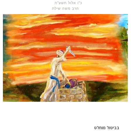
כ"ו אלול תשע"ח
הרב משה שילת
בביטול מוחלט