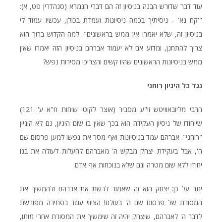
עוד דבר שדורש הבנה בניסיון זה הם דברי הגמרא (סנהדרין פט, א):
"'קח נא' - ניסיתיך בכמה ניסיונות ועמדת בכולן, עכשיו עמוד לי
בניסיון זה, שלא יאמרו אין ממש בראשונים". למה הקדוש ברוך הוא
צריך להתחנן, ומדוע אם לא יעמוד אברהם בניסיון הזה יאמרו שאין
ממש בניסיונות הראשונים שהיו קשים והצריכו מסירות נפש?
נגד כל היגיון רוחני
הרבי מליובאוויטש זי"ע מסביר (אוצר לקוטי שיחות ח"א ע' 121)
שייחודו של ניסיון העקידה הוא בכך שאין בו שום היגיון, גם לא היגיון
"רוחני". אברהם עמד בניסיונות ואף מסר את נפשו למען פרסום שם
ה', אבל בעקידת יצחק מבקש ה' מאברהם להעלות לעולה את בנו
יחידו ללא שום מטרה וגם שלא בנוכחות אף אדם.
יתר על כן: יצחק הוא זה שאמור לרשת את אברהם ולהמשיך את
המסורת של פרסום שם ה' בעולם! הציווי עמד בסתירה מפורשת
לדבר ה' לאברהם, שיצחק יהיה זה שימשיך את המסורת אחרי מותו,