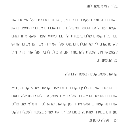
בלי זה אי אפשר לזוז.
באמירת פסוקי העקידה בכל בוקר, אנחנו מקבלים על עצמנו את
הקשר עם ה' עד הסוף, ומקבלים כוח מאברהם אבינו להתייצב בגאון
נגד כל הקשיים שלנו בעבודת ה' ונגד פיתויי היצר, שאף אחד מהם
לא מתקרב לקושי הבלתי נתפס של העקידה. אברהם אבינו הוריש
לצאצאיו את היכולת להתמודד עם ה־כ־ל, לקבל עול אחד גדול מול
כל הניסיונות.
קריאת שמע קטנה בשמחה גדולה
בין פרשת העקידה לבין הקרבנות מופיעה 'קריאת שמע קטנה', היא
אמירת הפרשה הראשונה של קריאת שמע עוד לפני התפילה. טעם
אמירתה קשור בחשש איחור זמן קריאת שמע (טור ורמ"א שם סו"ס
מו) וגם בגזירה שהיתה בזמנו על קריאת שמע בציבור (שבלי הלקט
ענין תפלה סימן ו).