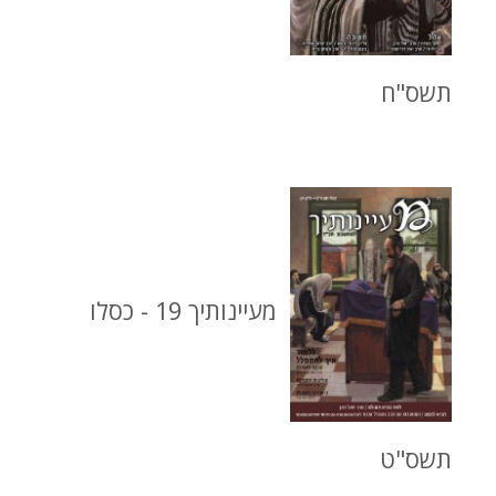
תשס"ח
מעיינותיך 19 - כסלו
תשס"ט