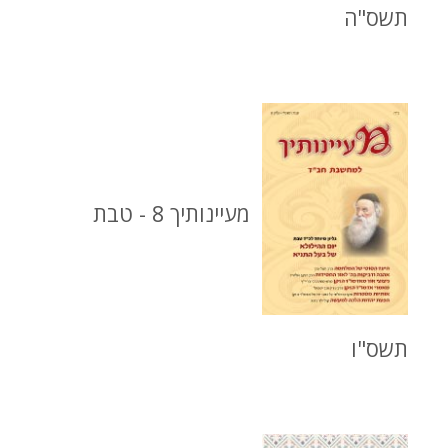
תשס"ה
מעיינותיך 8 - טבת
תשס"ו