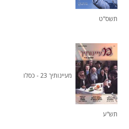
תשס"ט
מעיינותיך 23 - כסלו
תש"ע