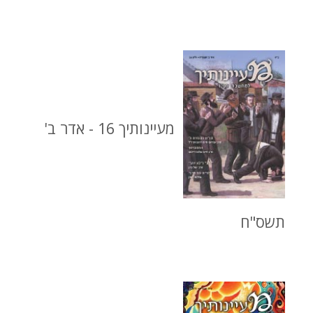
מעיינותיך 16 - אדר ב'
תשס"ח