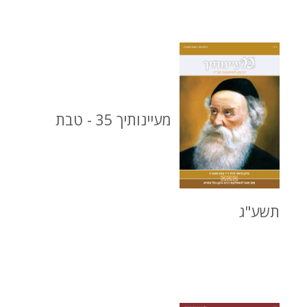
מעיינותיך 35 - טבת
תשע"ג