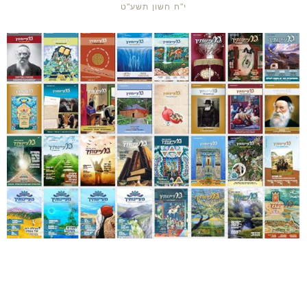
י"ח חשון תשע"ט