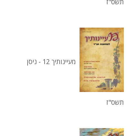
תשס"ז
מעיינותיך 12 - ניסן
תשס"ז