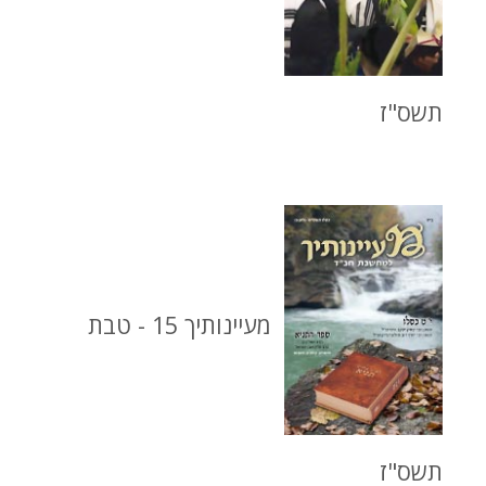
תשס"ז
מעיינותיך 15 - טבת
תשס"ז