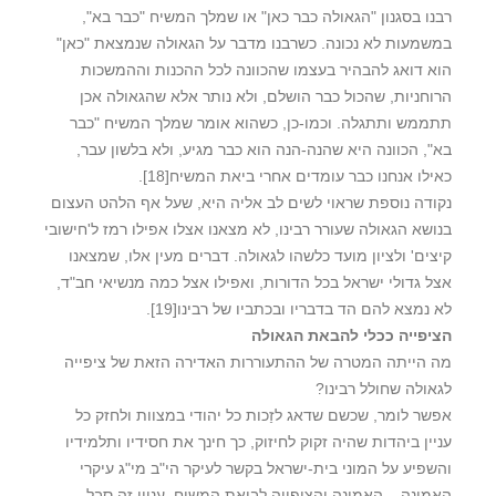
רבנו בסגנון "הגאולה כבר כאן" או שמלך המשיח "כבר בא",
במשמעות לא נכונה. כשרבנו מדבר על הגאולה שנמצאת "כאן"
הוא דואג להבהיר בעצמו שהכוונה לכל ההכנות וההמשכות
הרוחניות, שהכול כבר הושלם, ולא נותר אלא שהגאולה אכן
תתממש ותתגלה. וכמו-כן, כשהוא אומר שמלך המשיח "כבר
בא", הכוונה היא שהנה-הנה הוא כבר מגיע, ולא בלשון עבר,
כאילו אנחנו כבר עומדים אחרי ביאת המשיח
[18]
.
נקודה נוספת שראוי לשים לב אליה היא, שעל אף הלהט העצום
בנושא הגאולה שעורר רבינו, לא מצאנו אצלו אפילו רמז ל'חישובי
קיצים' ולציון מועד כלשהו לגאולה. דברים מעין אלו, שמצאנו
אצל גדולי ישראל בכל הדורות, ואפילו אצל כמה מנשיאי חב"ד,
לא נמצא להם הד בדבריו ובכתביו של רבינו
[19]
.
הציפייה ככלי להבאת הגאולה
מה הייתה המטרה של ההתעוררות האדירה הזאת של ציפייה
לגאולה שחולל רבינו?
אפשר לומר, שכשם שדאג לזַכות כל יהודי במצוות ולחזק כל
עניין ביהדות שהיה זקוק לחיזוק, כך חינך את חסידיו ותלמידיו
והשפיע על המוני בית-ישראל בקשר לעיקר הי"ב מי"ג עיקרי
האמונה – האמונה והציפייה לביאת המשיח. עניין זה סבל