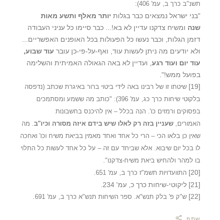
תשנ"ב כרך ב, עמ' 406):
"בני ישראל נמצאים כבר בגלות
יותר מאלף ותשע מאות
שנה
ומשיח צדקנו עדיין לא בא!... כבר סיימו כל עניני העבודה
דזמן הגלות, וכבר נעשו כל הפעולות בכל האופנים האפשריים...
ולא יודעים מה ניתן לעשות עוד, ואף-על-פי-כן עובר
עוד שבוע,
עוד יום ועוד רגע
, ועדיין לא באה הגאולה האמיתית והשלימה
בפועל ממש!".
[19]
שיטתו זו של רבינו באה לידי ביטוי ברור באיגרת שכתב (נדפסה
בלקוטי שיחות כרך כג, עמ' 396): "כותב מה ששמע ומסתמכים
בפסוקים ורמזים כו'. הנה בכלל – אין להיכנס בחשבונות
האמורים,
שעניין בזה רק לאלו שיש בידם איזה מסורה וכיו"ב
. מה
שאין כן בלאו הכי – הרי כל אחד ואחד מאמין בביאת משיח וכו' ואחכה
לו בכל יום שיבוא. אלא שביחד עם זה – על כל אחד לעשות כל התלוי
בו למהר ולהחיש ביאת משיח-צדקנו".
[20]
התוועדויות תשמ"ז כרך ב, עמ' 651.
[21]
ליקוטי-שיחות כרך כ, עמ' 234.
[22]
ש"ק פ' בלק תנש"א. ספר השיחות תנש"א כרך ב, עמ' 691.
שתף