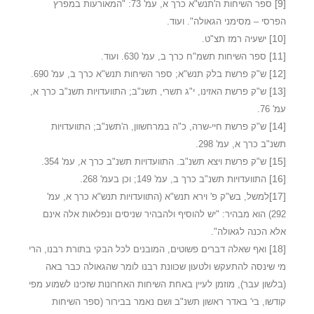
[9]
ספר השיחות ה'תנש"א כרך א, עמ' 73: "המאורעות במפרץ
הפרסי – מסימני הגאולה". ועוד.
[10]
ישעיה רמז תצ"ט.
[11]
ספר השיחות תשמ"ח כרך ב, עמ' 630. ועוד.
[12]
ש"ק פרשת בלק תנש"א; ספר השיחות תנש"א כרך ב, עמ' 690.
[13]
ש"ק פרשת האזינו, י"ג תשרי, תשנ"ב; התוועדויות תשנ"ב כרך א,
עמ' 76.
[14]
ש"ק פרשת חיי-שרה, כ"ה במרחשוון, ה'תשנ"ב; התוועדויות
תשנ"ב כרך א, עמ' 298.
.
[15]
ש"ק פרשת ויצא תשנ"ב. התוועדויות תשנ"ב כרך א, עמ' 354
[16]
התוועדויות תשנ"ב כרך ב, עמ' 149; וכן בעמ' 268.
[17]
למשל, בש"ק פ' וירא תנש"א (התוועדויות תנש"א כרך א, עמ'
292) הוא מבהיר: "יש להוסיף ולהבהיר שניסים ונפלאות אלה אינם
אלא הכנה לגאולה".
[18]
ואף שאלה דברים פשוטים, המובנים לכל הבקי בתורת רבנו, הרי
מי שינסה להתעקש ולטעון שכוונת רבנו לומר שהגאולה כבר באה
(בלשון עבר), מוזמן לעיין באחת השיחות האחרונות שזכינו לשמוע מפי
קודשו, בי' באדר ראשון תשנ"ב ושם נאמר בבירור (ספר השיחות