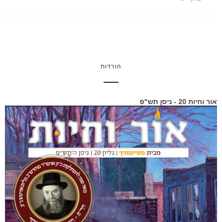
הורדות
אור וחיות 20 - ניסן תש"פ