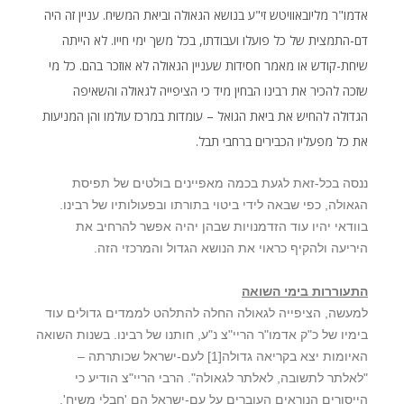
אדמו"ר מליובאוויטש זי"ע בנושא הגאולה וביאת המשיח. עניין זה היה
דם-התמצית של כל פועלו ועבודתו, בכל משך ימי חייו. לא הייתה
שיחת-קודש או מאמר חסידות שעניין הגאולה לא אוזכר בהם. כל מי
שזכה להכיר את רבינו הבחין מיד כי הציפייה לגאולה והשאיפה
הגדולה להחיש את ביאת הגואל – עומדות במרכז עולמו והן המניעות
את כל מפעליו הכבירים ברחבי תבל.
ננסה בכל-זאת לגעת בכמה מאפיינים בולטים של תפיסת
הגאולה, כפי שבאה לידי ביטוי בתורתו ובפעולותיו של רבינו.
בוודאי יהיו עוד הזדמנויות שבהן יהיה אפשר להרחיב את
היריעה ולהקיף כראוי את הנושא הגדול והמרכזי הזה.
התעוררות בימי השואה
למעשה, הציפייה לגאולה החלה להתלהט לממדים גדולים עוד
בימיו של כ"ק אדמו"ר הריי"צ נ"ע, חותנו של רבינו. בשנות השואה
האיומות יצא בקריאה גדולה
[1]
לעם-ישראל שכותרתה –
"לאלתר לתשובה, לאלתר לגאולה". הרבי הריי"צ הודיע כי
הייסורים הנוראים העוברים על עם-ישראל הם 'חבלי משיח',