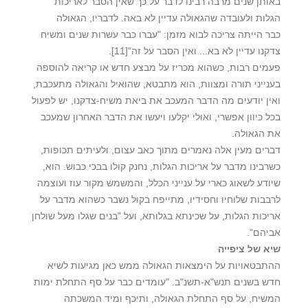
באותן שנים מרבה רבינו לדבר על כך שאין הסבר לאריכות
הגלות ולעובדה שהגאולה עדיין לא באה. לדבריו, הגאולה
כבר הייתה צריכה לבוא מזמן: "עברו כבר עשרות שנים ומשיח
צדקנו עדיין לא בא... ואין הסבר על זה"
[11]
.
פעמים רבות, כשהוא מכריז על מבצע חדש או קריאה להוספה
בענייני תורה ומצוות, הוא מתבטא, שהואיל והגאולה מתעכבת,
ואין יודעים מה הדבר המעכב את ביאת משיח-צדקנו, יש לפעול
בכל כיוון אפשרי, ואולי יקלעו ויעשו את הדבר האחרון שמעכב
את הגאולה.
דברים מעין אלה נאמרים מתוך כאב עצום, ולעיתים תכופות,
כשרבינו מדבר על אריכות הגלות, נחנק קולו בבכי כבוש. הוא,
שיודע לשאוג כארי על ענייני הכלל, והמשמש מקור עוז ועוצמה
לרבבות שלוחיו וחסידיו, מתייפח בקול נשבר כשהוא מדבר על
אריכות הגלות, על שכינתא בגלותא, ועל "בנים שגלו מעל שולחן
אביהם".
שיא של ציפייה
ההתבטאויות על הימצאות הגאולה ממש כאן מגיעות לשיא
חדש בשנים תנש"א-תשנ"ב. "עומדים כבר על סף התחלת ימות
המשיח, על סף התחלת הגאולה, ותיכף ומיד המשכתה