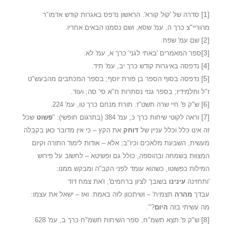
[1]
סדרה של 'קול קורא'. הראשון נדפס באגרות קודש אדמו"ר
מהוריי"צ כרך ה, עמ' שסא, ושם נסמנו הבאים אחריו.
[2]
שם עמ' שפח.
[3]
ספר המאמרים 'באתי לגני' כרך א, עמ' לא.
[4]
נדפסה באיגרות קודש כרך יב, עמ' תיד.
[5]
נדפסה בסוף הספר בן פורת יוסף; בספר המכתבים מהבעש"ט
ז"ל ותלמידיו; בספר גנזי נסתרות ח"א סי' סה; ועוד.
[6]
ש"ק פ' חיי שרה תשט"ז. תורת מנחם כרך טו, עמ' 224.
[7]
וראה לקוטי שיחות כרך כ, עמ' 384 (בתרגום חופשי): "
פשוט
שכל
זה אינו כלל וכלל עניין של
דוחק
את הקץ – כי אין מדובר כאן בקבלה
מעשית, השבעת מלאכים וכיו"ב; אלא – אודות לימוד התורה וקיום
המצוות בשמחה ובהוספה, כולל גם ופשיטא – לחשוב על פירוש
המילות כפשוטו, כשהוא עומד לפני הקב"ה ומבקש ממנו:
'ותחזינה
עינינו
בשובך לציון ברחמים', ו'את צמח דוד
עבדך
מהרה
תצמיח' – ושיתכוון לזה באמת. ואז – ישאל את עצמו:
מה עשיתי בזה
היום
?".
[8]
ש"ק פ' תצא תשמ"ח, ספר השיחות תשמ"ח כרך ב, עמ' 628.