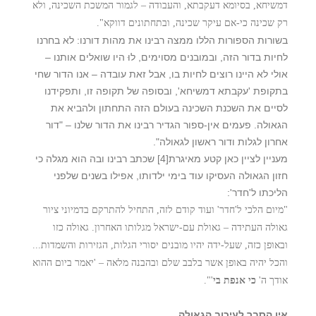
דמשיחא, בסיומא דעקבתא, והעבודה – לגמור המשכת השכינה, ולא
רק שכינה כי-אם עיקר שכינה, ובתחתונים דווקא".
בשורות הספורות הללו ממצה רבינו את מהות דורנו: לא בחרנו
לחיות בדור הזה, ובמובנים מסוימים, לוּ היו שואלים אותנו –
אולי לא היינו רוצים לחיות בו, אבל זאת עובדה – אנו הדור שחי
בתקופת 'עקבתא דמשיחא', ובסופה של תקופה זו, ותפקידנו
לסיים את השכנת השכינה בעולם הזה התחתון ולהביא את
הגאולה. פעמים אין-ספור הגדיר רבינו את הדור שלנו – "דור
אחרון לגלות ודור ראשון לגאולה".
מעניין לציין כאן קטע מאיגרת
[4]
שכתב רבינו ובה הוא מגלה כי
חזון הגאולה העסיקו עוד בימי ילדותו, אפילו בשנים שלפני
הליכתו ל'חדר':
"מיום הלכי ל'חדר' ועוד קודם לזה, התחיל להתרקם בדמיוני ציור
גאולה העתידה – גאולת עם-ישראל מגלותו האחרון. גאולה כזו
ובאופן כזה, שעל-ידה יהיו מובנים יסורי הגלות, הגזירות והשמדות...
והכל יהיה באופן אשר בלבב שלם ובהבנה מלאה – 'יאמר ביום ההוא
אודך ה'
כי אנפת בי
'".
אין הסבר לעיכוב הגאולה