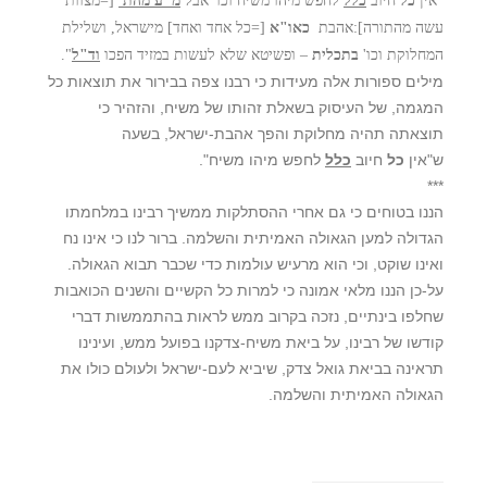
"אין
כל
חיוב
כלל
לחפש מיהו משיח וכו' אבל
מ"ע מהת'
[=מצוות
עשה מהתורה]:אהבת
כאו"א
[=כל אחד ואחד] מישראל, ושלילת
המחלוקת וכו'
בתכלית
– ופשיטא שלא לעשות במזיד הפכו
וד"ל
".
מילים ספורות אלה מעידות כי רבנו צפה בבירור את תוצאות כל
המגמה, של העיסוק בשאלת זהותו של משיח, והזהיר כי
תוצאתה תהיה מחלוקת והפך אהבת-ישראל, בשעה
ש"אין
כל
חיוב
כלל
לחפש מיהו משיח".
***
הננו בטוחים כי גם אחרי ההסתלקות ממשיך רבינו במלחמתו
הגדולה למען הגאולה האמיתית והשלמה. ברור לנו כי אינו נח
ואינו שוקט, וכי הוא מרעיש עולמות כדי שכבר תבוא הגאולה.
על-כן הננו מלאי אמונה כי למרות כל הקשיים והשנים הכואבות
שחלפו בינתיים, נזכה בקרוב ממש לראות בהתממשות דברי
קודשו של רבינו, על ביאת משיח-צדקנו בפועל ממש, ועינינו
תראינה בביאת גואל צדק, שיביא לעם-ישראל ולעולם כולו את
הגאולה האמיתית והשלמה.