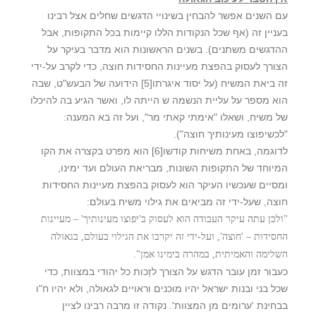
עם השנים אפשר להבחין בשינויי הדגשים שחלים אצל רבינו
בעניין זה (אף שכל הנקודות הללו קיימות בכל התקופות, אבל
ההדגשים משתנים). בשנים הראשונות הוא מדבר בעיקר על
הצורך לעסוק בהפצת מעיינות החסידות חוצה, כדי לקרב על-ידי
זה ביאת המשיח (על יסוד איגרתו
[5]
הידועה של הבעש"ט, שבה
הוא מספר על עליית הנשמה ש הייתה לו, ואשר הגיע בה להיכלו
של משיח, ושאלו "אימתי קאתי מר", ועל זה בא המענה:
"לכשיפוצו מעינותיך חוצה").
לדוגמה, באחת משיחות קודשו
[6]
הוא מפרט בקצרה את הקו
המיוחד של התקופות השונות, מבריאת העולם ועד ימינו,
ומסיים שעכשיו העיקר הוא לעסוק בהפצת מעיינות החסידות
חוצה, שעל-ידי זה מביאים את גילוי משיח בעולם:
"ולכן עתה עיקר העבודה הוא לעסוק ב'יפוצו מעינותיך' – מעיינות
החסידות – 'חוצה', ועל-ידי זה יקרבו את הגילוי בעולם, בגאולה
השלימה והאמיתית, במהרה בימינו אמן".
כעבור זמן עובר הדגש על הצורך לזַכות כל יהודי במצוות, כדי
שכל בני ובנות ישראל יהיו מוכנים וראויים לגאולה, ולא יהיו ח"ו
בבחינת 'ערומים מן המצוות'. נקודה זו מרבה רבינו לציין