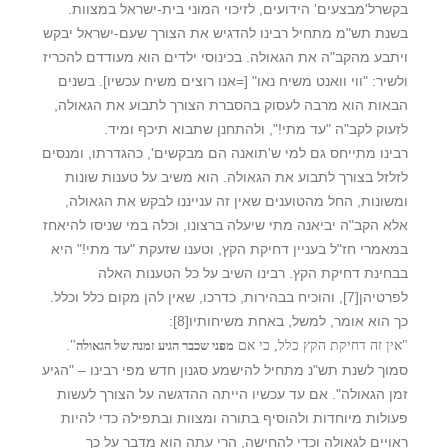
בקשרל'מבצעים' הידועים, לזיכוי המוני בית-ישראל במצוות.
בשנת תש"מ מתחיל רבינו להדגיש את הצורך שעם-ישראל יבקש
ויתבע מהקב"ה את הגאולה. בכינוסי ילדים הוא מעודדם להכריז
ולשיר: "ווי וואנט משיח נאו" [=אנו רוצים משיח עכשיו]. בשנים
הבאות הוא מרבה לעסוק בהסברת הצורך לתבוע את הגאולה,
לזעוק לקב"ה "עד מתי!", ולהתחנן שתבוא תיכף ומיד.
רבינו מתייחס גם למי ש'תואנה הם מבקשים', כהגדרתו, ומנסים
לזלזל בצורך לתבוע את הגאולה. הוא משיב על טענות שונות
ומשונות, החל מהטוענים שאין זה ענייננו לבקש את הגאולה,
אלא הקב"ה יביאנה מתי שיעלה ברצונו, וכלה במי שניסו להיאחז
במאמרי חז"ל בעניין דחיקת הקץ, וטענו שזעקת "עד מתי!" היא
בבחינת דחיקת הקץ. רבינו השיב על כל הטענות האלה
לפרטיהן
[7]
, והוכיח בבהירות, כדרכו, שאין להן מקום כלל וכלל.
כך הוא אומר, למשל, באחת משיחותיו
[8]
:
"אין זה דחיקת הקץ כלל, כי אם
מפני שכבר הגיע זמנה של הגאולה
".
סמוך לשנת תש"נ מתחיל להישמע סגנון חדש מפי רבינו – "הגיע
זמן הגאולה". אם עד עכשיו הייתה ההדגשה על הצורך לעשות
פעולות מיוחדות ולהוסיף בתורה ומצוות ובתפילה כדי להיות
ראויים לגאולה וכדי להחישה, הרי עתה הוא מדבר על כך