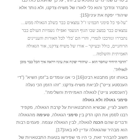
נתברר ונזדכך והוא כלי לאורו של משיח-צדקנו, ולא נותר אלא
שיהודי יפקח את עיניו
[15]
:
"על-פי כל סימני חכמינו ז"ל נמצאים כבר בשלב הגאולה ממש...
נמצאים כבר במצב שבו הגוף הגשמי ואפילו גשמיות העולם כבר
נתבררו ונזדככו לגמרי, והרי הם 'כלי' לכל האורות והעניינים
הרוחניים, כולל ובעיקר – אורו של משיח צדקנו, אור הגאולה
האמיתית והשלמה...
"
הדבר היחיד שחסר הוא – שיהודי יפקח את עיניו ויראה איך הכל כבר מוכן
לגאולה!
".
באותו זמן מתבטא רבינו
[16]
כי אנו עומדים ב"זמן השיא" ("די
העכסטע צייט") לביאת משיח-צדקנו: "זהו הזמן הכי נעלה
('העכסטע צייט') לגאולה האמיתית והשלימה".
סימני גאולה ולא גאולה
חשוב לציין, שבשיא ההתבטאויות על קרבת הגאולה, מקפיד
רבנו לסמן את הקו הדק בין
סימני
הגאולה,
טעימה
מהגאולה
ודברים שהם
הכנה
לגאולה, לבין הגאולה עצמה. פעמים רבות
הוא מבהיר שהגאולה עדיין לא באה
[17]
.
חשוב להבהיר זאת, כי היו מי שפירשו בטעות התבטאויות של