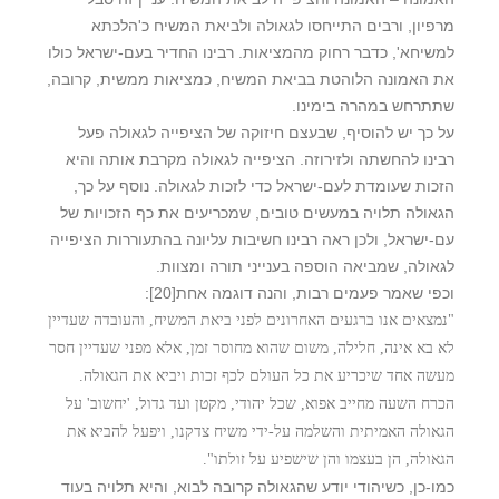
מרפיון, ורבים התייחסו לגאולה ולביאת המשיח כ'הלכתא
למשיחא', כדבר רחוק מהמציאות. רבינו החדיר בעם-ישראל כולו
את האמונה הלוהטת בביאת המשיח, כמציאות ממשית, קרובה,
שתתרחש במהרה בימינו.
על כך יש להוסיף, שבעצם חיזוקה של הציפייה לגאולה פעל
רבינו להחשתה ולזירוזה. הציפייה לגאולה מקרבת אותה והיא
הזכות שעומדת לעם-ישראל כדי לזכות לגאולה. נוסף על כך,
הגאולה תלויה במעשים טובים, שמכריעים את כף הזכויות של
עם-ישראל, ולכן ראה רבינו חשיבות עליונה בהתעוררות הציפייה
לגאולה, שמביאה הוספה בענייני תורה ומצוות.
וכפי שאמר פעמים רבות, והנה דוגמה אחת
[20]
:
"נמצאים אנו ברגעים האחרונים לפני ביאת המשיח, והעובדה שעדיין
לא בא אינה, חלילה, משום שהוא מחוסר זמן, אלא מפני שעדיין חסר
מעשה אחד שיכריע את כל העולם לכף זכות ויביא את הגאולה.
הכרח השעה מחייב אפוא, שכל יהודי, מקטן ועד גדול, 'יחשוב' על
הגאולה האמיתית והשלמה על-ידי משיח צדקנו, ויפעל להביא את
הגאולה, הן בעצמו והן שישפיע על זולתו".
כמו-כן, כשיהודי יודע שהגאולה קרובה לבוא, והיא תלויה בעוד