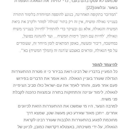
שכמעט לא עסקו בהם בעבר, כדי 'לחיות' את הגאולה העומדת
בשער. ובלשונו
[22]
:
"המדובר בתקופה האחרונה, בנוגע להוספה המיוחדת בלימוד התורה
בענייני גאולה ומשיח, אין זה רק בתור 'סגולה' למהר ולקרב את ביאת
המשיח והגאולה, אלא גם ובעיקר כדי להתחיל 'לחיות' בענייני משיח
וגאולה, 'לחיות עם הזמן' דימות המשיח... ועד להנהגה בפועל,
במחשבה, דיבור ומעשה, באופן המתאים לזמן מיוחד זה, שעומדים
על סף הגאולה, ומראים באצבע ש'הנה זה (המלך המשיח) בא'".
להיצמד למסר
כל המעיין בדבריו של רבינו רואה בבירור כי זו מטרת ההתעוררות
הגדולה שעורר בעניין הגאולה. הוא אומר את הדברים בפירוש
פעם אחר פעם, וחותר לאחֵד את עם-ישראל כולו סביב הציפייה
לגאולה, לימוד עניינה והתחזקות בתורה ובמצוות כהכנה לקבלת
פני משיח.
למרבה הצער, היו מי שמשכו את ההתעוררות הזאת לכיוונים
אחרים. ייתכן מאוד שאירע כאן מעשה שטן, שמצא דרך
מחוכמת לפגוע בהתעוררות הלבבות שעורר רבינו לקראת
הגאולה, על-ידי משיכתה, באצטלא דקדושה כמובן, לכיוון של