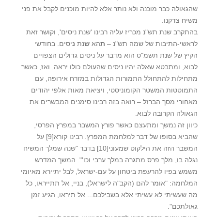
שהגאולה כבר מוכנה ולא נותר אלא להיות מוכנים לקבל את פני
משיח צדקנו.
בהתקרב שנת תש"נ מכריז עליה רבינו 'שנת ניסים', וקושר זאת
לראשי-התיבות של שמה תש"נ –
ת
הא
ש
נת
נ
יסים. בחודשי
הקיץ של שנת תשמ"ט הוא מדבר על ניסים גדולים הצפויים
לבוא, ומתבטא שאלה יהיו ניסים שהעולם כולו יראה. ואז, כאשר
מתחילות להתחולל התמורות הגדולות במזרח אירופה, עם
התמוטטות המשטר הקומוניסטי, ויציאת מאות אלפי יהודים
מאחורי מסך הברזל – רואה בזה רבינו סימנים המבשרים את
הגאולה הקרובה לבוא.
כיוון זה נמשך ומתעצם כאשר פורץ המשבר במפרץ הפרסי,
שהביא בסופו של דבר למלחמת המפרץ. רבינו קורא
[9]
על
המשבר הזה את הילקוט שמעוני
[10]
בדבר "שנה שמלך המשיח
נגלה בו, מלך פרס מתגרה במלך ערבי וכו'". המשך המדרש
משמש בפיו להרעפת ביטחון על עם-ישראל, לבל יתיירא מאיומי
המלחמה: "אומר להם (הקב"ה לישראל), בניי, אל תתייראו, כל
מה שעשיתי לא עשיתי אלא בשבילכם... אל תיראו, הגיע זמן
גאולתכם".