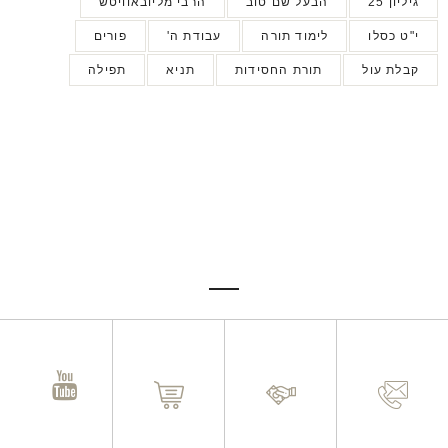
גיליון 25
הבעל שם טוב
הרבי מליובאוויטש
י"ט כסלו
לימוד תורה
עבודת ה'
פורים
קבלת עול
תורת החסידות
תניא
תפילה