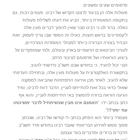
פרסומים שונים ומשונים.
פעולות אלה הן בניגוד לרצונו הקדוש של רבינו. פעמים רבות, גם
בתקופה המאוחרת ביותר, הביע את דעתו לשלילת פעולות
כאלה. ברור לנו כי רבינו סבר שאין להפוך דברים מעין אלה
ל'קמפיינים' בראש חוצות, כאילו זה המסר שבו צריך לעסוק. זאת
הבהיר בצורה הברורה ביותר למנהלי המוסדות המרכזיים,
לעורכי הביטאונים הרשמיים בארץ ובעולם, ולמי שמופקדים על
ביצוע הוראותיו ועל פרסומם לציבור הרחב.
הנני יכול להעיד, כי בחודש שבט תשנ"ב נדרשתי להגיב
בתקשורת האלקטרונית על פעולות מעין אלה, ובתחילה העדפתי
שלא להגיב. לאחר מכן אירעה התפתחות שהביאה למסקנה
שאולי כדאי בכל זאת להתייחס לעניין. הדבר דווח לרבינו, ומיד
הגיעה הוראה ברורה להמשיך באי התייחסות לעניין, והוא אף
כתב בכתב-ידו: "
האמנם אינו מבין שכשיתחיל לדבר ימשיכוהו
עוד יותר?!
".
מצמרר ביותר הוא הפתק בכתב-יד-קודשו של רבינו, שנכתב
סמוך ממש לאירוע הבריאותי שעבר רבינו בחודש אדר תשנ"ב.
הדברים ברורים ומדברים בעד עצמם: