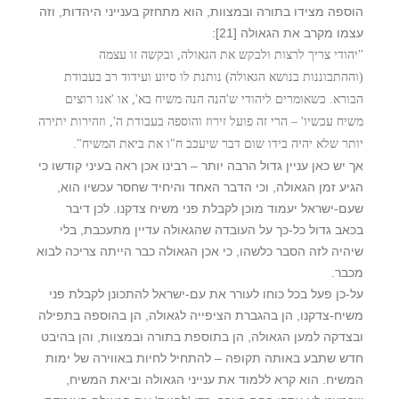
הוספה מצידו בתורה ובמצוות, הוא מתחזק בענייני היהדות, וזה
עצמו מקרב את הגאולה
[21]
:
"יהודי צריך לרצות ולבקש את הגאולה, ובקשה זו עצמה
(וההתבוננות בנושא הגאולה) נותנת לו סיוע ועידוד רב בעבודת
הבורא. כשאומרים ליהודי ש'הנה הנה משיח בא', או 'אנו רוצים
משיח עכשיו' – הרי זה פועל זירוז והוספה בעבודת ה', וזהירות יתירה
יותר שלא יהיה בידו שום דבר שיעכב ח"ו את ביאת המשיח".
אך יש כאן עניין גדול הרבה יותר – רבינו אכן ראה בעיני קודשו כי
הגיע זמן הגאולה, וכי הדבר האחד והיחיד שחסר עכשיו הוא,
שעם-ישראל יעמוד מוכן לקבלת פני משיח צדקנו. לכן דיבר
בכאב גדול כל-כך על העובדה שהגאולה עדיין מתעכבת, בלי
שיהיה לזה הסבר כלשהו, כי אכן הגאולה כבר הייתה צריכה לבוא
מכבר.
על-כן פעל בכל כוחו לעורר את עם-ישראל להתכונן לקבלת פני
משיח-צדקנו, הן בהגברת הציפייה לגאולה, הן בהוספה בתפילה
ובצדקה למען הגאולה, הן בתוספת בתורה ובמצוות, והן בהיבט
חדש שתבע באותה תקופה – להתחיל לחיות באווירה של ימות
המשיח. הוא קרא ללמוד את ענייני הגאולה וביאת המשיח,