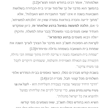
ושלמותה", אומר רבינו בחודש תמוז תנש"א
[12]
.
בהמשך הוא מדבר על כך שלימוד ענייני בית-הבחירה בשלושת
השבועות בשנה זו אינו "מצד התגברות רגש האבלות", אלא
"מתוך ידיעה והכרה בוודאות גמורה שאין זה 'הלכתא למשיחא',
כי אם,
הלכה למעשה בפועל ברגע שלאחר זה
, כיוון שמקדש
העתיד שאנו מצפים בנוי ומשוכלל (כבר עתה למעלה, ותיכף)
ייגלה ויבוא משמים
ברגע כמימרא
!".
לקראת חג-הסוכות תשנ"ב הוא מדבר על הצורך לערוך השנה את
שמחת בית-השואבה בשמחה גדולה ומיוחדת
[13]
:
"שמחת בית-השואבה בשנה זו צריכה להיות מתוך שמחה הכי גדולה,
הקשורה עם הגאולה האמיתית והשלמה, ששמחים ורוקדים לקבל
פני משיח צדקנו".
בשבת-קודש מברכים כסלו, כאשר נאספים בבית-המדרש אלפי
השלוחים מכל קצווי תבל, מכריז רבינו
[14]
:
"הדבר היחיד שנשאר עכשיו בעבודת השליחות הוא -
לקבל את פני
משיח צדקנונ בקרוב ממש
,
כדי שיוכל לקיים את שליחותו בפועל
ולהוציא את כל ישראל מהגלות".
השיא הוא בחודש כסלו תשנ"ב, שאז נשמעים מפי קודשו
ביטויים שמיימיים מופלאים ביותר, על כך שהעולם כולו כבר