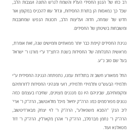
רב כחו של הנגון החסידי העליז והשמח לגרש התוגה ועצבות הלב,
שכל כך נמאסות הן בתורת החסידות, וגדול עוזו להכניס במקומן אור
חדש של שמחה, חדוה ועליצות הלב, תכונות הנפש שמחובבות
ומשובחות בשיטתן של החסידים.
נגינת החסידים קיימת כבר יותר ממאתיים וחמישים שנה, זאת אומרת,
מראשית התגלותה של החסידות בשנת ה'תצ"ד ע"י מורנו ר' ישראל
בעל שם טוב נ"ע.
החל ממאורע חשוב זה בתולדות עמנו, נתפתחה הנגינה החסידית ע"י
תלמידי הבעש"ט ותלמידי תלמידיו, רועי ומנהיגי החסידות לדורותיהם
ומקומותיהם, שביניהם היו גם מנגנים מצוינים, שחיברו בעצמם כמה
נגונים מפורסמים כמו: הרה"ק יחיאל מיכל מזלאטשוב, הרה"ק ר' ארי'
ליב הנק' "הסבא משפאלע", הרה"ק ר' לוי יצחק מבארדיטשוב,
הרה"ק ר' נחמן מברסלב, הרה"ק ר' אהרן מקארלין, הרה"ק ר' דוד
מטאלנא ועוד.