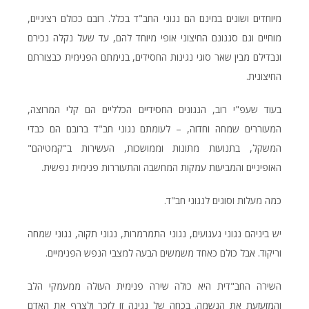
מיוחדים ושונים במינם הם נגוני החב"ד בכלל. רובם ככולם רציניים,
מוחיים וגם סגנונם החיצוני אופי מיוחד להם, עד שעל נקלה נכירם
ונבדילם מבין שאר סוגי נגינות החסידים, בנימתם הפנימית כבצורתם
החיצונית.
בעוד שעפ"י רוב, הנגונים החסידיים הכלליים הם קלי המרוצה,
המעוררים שמחה וחדוה, – לעומתם נגוני חב"ד ברובם הם כבדי
המשקל, בתנועות מתונות וממושכות, העשירות ב"קמטיהם"
האופיניים והמביעות עמקות המחשבה והתעוררות פנימית נפשית.
כמה מעלות וסוגים לנגוני חב"ד.
יש ביניהם נגוני געגועים, נגוני התמרמרות, נגוני תקוה, נגוני שמחה
וריקוד. אבל כולם כאחד משמשים הבעה למצבי הנפש הפנימיים.
השירה החב"דית היא כולה שירה פנימית העולה ממעמקי הלב
והמזעזעת את הנשמה. בכחה של נגינה זו לזכך ולצרף את האדם