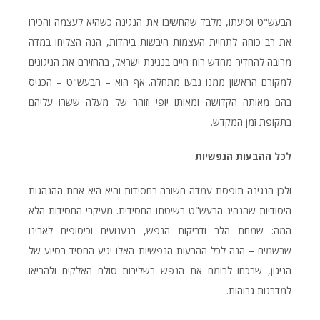
הבעש"ט וסיעתו, מלבד שהחשיבו את הנגינה כשהיא לעצמה והכירו
את רב כוחה לתחיית העצמות היבשות ביהדות, הנה הצליחו במדה
מרובה להחדיר מחדש רוח חיים בנגינת ישראל, בהחזירם את הניגונים
למקורם הראשון ממנו נבעו מתחלה. אף הוא – הבעש"ט – הכניס
בהם מאותה הקדושה ומאותו יופי וזוהר של מעלה ששרו עליהם
בתקופת זמן המקדש.
לכל ההבעות הנפשיות
ולכן הנגינה תופסת עמדה חשובה בחסידות והיא היא אחת ההנהגות
היסודיות שהנהיג הבעש"ט בשיטתו החסידית. מעיקרי החסידות הלא
המה: שמחת הלב ודביקות הנפש, בגעגועים וכיסופים לאבינו
שבשמים – הנה לכל ההבעות הנפשיות האלו יגיע החסיד בסיוע של
הניגון, שבכחו לרומם את הנפש בשליבות סולם האלקים ולהביאו
למדרגות גבוהות.