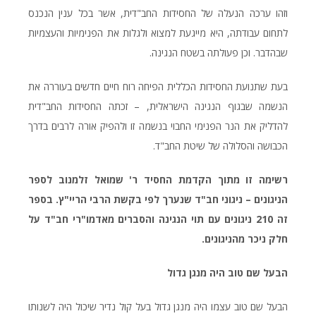
וזהו ערכה הנעלה של החסידות החב"דית, אשר בכל ענין הנכנס
לתחום עבודתה, היא מייגעת למצוא ולגלות את הפנימיות והעצמיות
שבהדבר. וכן פעולתה בשטח הנגינה.
בעת שתנועת החסידות הכללית הפיחה רוח חיים חדשים בעוררה את
הנשמה שבגוף הנגינה הישראלית, – זכתה החסידות החב"דית
להדליק את הנר הפנימי החבוי בנשמה זו ולהפיק אורה לרבים בדרך
הכבושה והסלולה של שיטת החב"ד.
רשימה זו מתוך הקדמת החסיד ר' שמואל זלמנוב לספר
הניגונים – ניגוני חב"ד שנערך לפי בקשת הרבי הריי"ץ. בספר
זה 210 ניגונים עם תוי הנגינה והסברים מאדמו"רי חב"ד על
חלק ניכר מהניגונים.
הבעל שם טוב היה מנגן גדול
הבעל שם טוב עצמו היה מנגן גדול בעל קול נדיר שיכול היה לשנותו