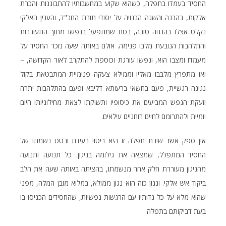
החסיד בעמדו בתפלה, כשהוא שקוע במחשבותיו להתבוננות והכרת
אלקות, בהבנה והשגה הבנויה על יסודי תורת החב"ד, והענין האלקי
נקלט אצלו בהנחה טובה, בטח שמתפעל בנפשו מתוך התעוררות
והתלהבות הנובעת מלבו פנימה. אולם באותה שעה נזכר החסיד על
מעמדו ומצבו הוא, ונפשו עורגת וכוספת להתקרב לאור הקדושה, –
ואז מתפרץ מלבבו מאליו וממילא צעקה פנימיית המתבטאת בקול
נגינה רגשיית, פעם בחשאי ברעותא דליבא ופעם בהתלהבות יתרה
וזעקת הנפש המביעים את כיסופיו ותשוקתו לצאת מחילוניותו היום
יומיית ולהתרומם לחיים רוחניים עילאים.
אין ספק אשר שירת תפלה זו היא ביטוי רעידת ורטט נשמתו של
החסיד המתפלל, שמצאה את גילומה בניגון. כל תנועה ותנועה
מהניגון מעוררת חלק אחר מנשמתו, בהציתה באותה שעה את הלב
ביקוד אש אלקי. ונגון כזה הוא נגון ממולא, במלוא מובן המלה, מפני
שהוא מלא על כל גדותיו עם הרגשות נפשיות, שהחסידים הכניסו בו
בעת דביקותם בתפלה.