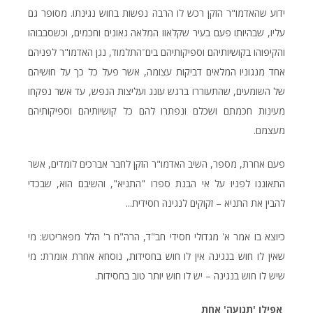
ידוע שהאדמו"ר הזקן רכש לו הרבה נפשות בחוש נגינתו. מסופר גם
עליו, שבהיותו פעם בעיר שקלאוו המלאה גאונים וחכמים, וכשסבבוהו
והקיפוהו בקושיותיהם וספיקותיהם בים־התלמוד, נגן האדמו"ר לפניהם
אחד מנגוניו המלאים דביקות עצומה, אשר פעל כל כך על חושיהם
של השומעים, שהתעוררו ברגש עונג ועליצות הנפש, עד אשר נפקחו
מעינות חכמתם ושכלם ונפתרו להם כל קושיותיהם וספיקותיהם
מעצמם.
פעם אחרת, מספר, השיב האדמו"ר הזקן לחבר אברכים לומדים, אשר
התאוננו לפניו על אי הבנת ספרו "התניא", והשיבם הוא, שבכדי
להבין את התניא – זקוקים לנגינה חסידית...
כיוצא בו אמר א' מגדולי חסידי חב"ד, הרה"ח ר' הלל מפאריטש: מי
שאין לו חוש בנגינה אין לו חוש בחסידות, נוסחא אחרת אומרת: מי
שיש לו חוש בנגינה – יש לו חוש יותר טוב בחסידות.
אפילו 'תנועה' אחת