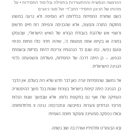
ההרגשה הנפשית וההתעוררות בתפילה ובלימוד החסידות • על
מהותו של הניגון החסידי החב"די ועל סוגי ניגונים
כשם שתורת החסידות בכללותה לא הוסיפה ולא גרעה במשהו
מחוקות התורה והמצוה, אלא שהכניסה והפיחה רוח חיים חדשים
ורשפי אש שלהבת בעבודת הבורא של האיש הישראלי, שבעסקו
בתורה או בקיימו אחת ממצוות ה', שיהיה חדור כולו מחיות פנימי
ונועם נפשי, כמו שגם כל הנהגותיו צריכות להיות בזריזות ובשמחת
הנפש, – כן היתה דרכה של החסידות, פעולתה והשפעתה כלפי
הנגינה הישראלית.
אל נחשוב שהחסידות יצרה כאן דבר חדש שלא היה בעולם. אין הדבר
כן. הנגינה היתה קיימת בישראל בצורות שונות בכל משך ההיסטוריה
העתיקה שלו ואף גם בתקופת גלותו. אלא שבמשך שנות הגלות
מריבוי הנדודים והצרות נתייבשה ונתכרכמה נגינה זו מלחלוחיותה
וכאלו נפסקה ממעיינה וממקור חיותה האמיתי.
ובא הבעש"ט ותלמידיו ועוררו בה שוב נשמה.