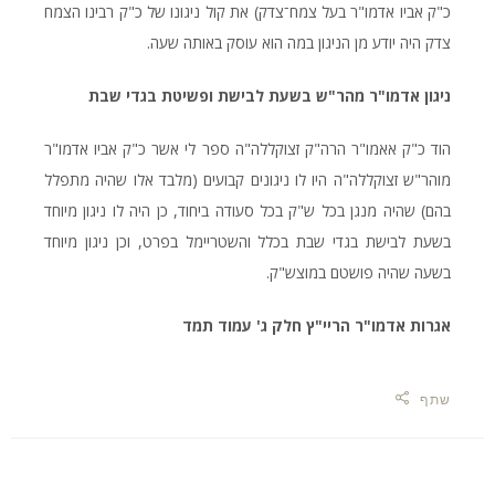
כ"ק אביו אדמו"ר בעל צמח־צדק) את קול ניגונו של כ"ק רבינו הצמח
צדק היה יודע מן הניגון במה הוא עוסק באותה שעה.
ניגון אדמו"ר מהר"ש בשעת לבישת ופשיטת בגדי שבת
הוד כ"ק אאמו"ר הרה"ק זצוקללה"ה ספר לי אשר כ"ק אביו אדמו"ר
מוהר"ש זצוקללה"ה היו לו ניגונים קבועים (מלבד אלו שהיה מתפלל
בהם) שהיה מנגן בכל ש"ק בכל סעודה ביחוד, כן היה לו ניגון מיוחד
בשעת לבישת בגדי שבת בכלל והשטריימל בפרט, וכן ניגון מיוחד
בשעה שהיה פושטם במוצש"ק.
אגרות אדמו"ר הריי"ץ
חלק ג' עמוד תמד
שתף