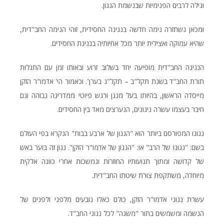
וגילה לרבים הפנימיות שבנשמת הנגון.
ומכאן נשתזרה נימה חדשה בנגינה החסידית, זוהי הנימה החב"דית,
שהיא עמוקה ואצילית יותר מכל אחיותיה בנגינת החסידים.
הנגינה החב"דית מופיעה יחד בשלוב זרוע ובאותו זמן עם התגלות
תורת החב"ד בשנת תקל"ב – תקל"ג בערך. וכאמור הי' אדמו"ר הזקן
מייסדה הראשון, בהיותו בעל מנגן ורגש פיוטי ממדריגה גבוהה וגם
חיבר בעצמו עשרה ניגונים, הנערצים מאד בין החסידים.
נגונו המפורסם ביותר הוא "הנגון של ארבע בבות" הנקרא בפי העולם
בשם: "נגונו של הרב" או: "הנגון של אדמו"ר הזקן". נגון זה בוער באש
של קדושה ומתוך תנועותיו החוזרות ונמשכות אחרי כוונה אלקית
מיוחדה, משתקפת צורת שיטתו החב"דית.
עשרת נגוני אדמו"ר הזקן, כולם כאלו נובעים מלפני ולפנים של
הנשמה ומשמשים בתור "משנה" לכל נגוני החב"ד.