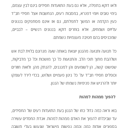
ולאו דוקא בתפלה, אלא גם בעת התוועדות חסידים בינם לבין עצמם,
בימי טובים ויומי דפגרא, במסבות רעים, הנחשבות אצל חסידי חב"ד
כעין הקדמה או המשך לתפלתם, גם אז אינם מסתפקים בנגונים
עליזים ושמחים, אלא בוחרים דוקא בנגונים רגשיים – לבביים,
שמכניסים בהם חטיבה מעצמיות נשמתם.
כל תנועה ותנועה מהנגון יוצאת באותה שעה מגרונם בלוית לבת אש
ושלהבת מתוך תוכי הלב. והתנועות כל כך מושכות וכל כך מדביקות,
שפשוט קשה, הן לשומעים והן למנגנים, להנתק מהן. ולזאת חוזרים
וכופלים חסידי חב"ד על כל ניגון פעמיים ושלוש, בכדי לירד לעומקו
יותר ולהרגיש את פנימיות נשמתו של הנגון.
להפוך ממהות למהות
בוא וראה כמה גדול כחו של הנגון בעת התועדות רעים של החסידים,
עד שביכלתו להפוך את האדם ממהות למהות. אגדת החסדים עשירה
בספורים אודות כמה וכמה נפשות מישראל שנעשו בעלי תשובה