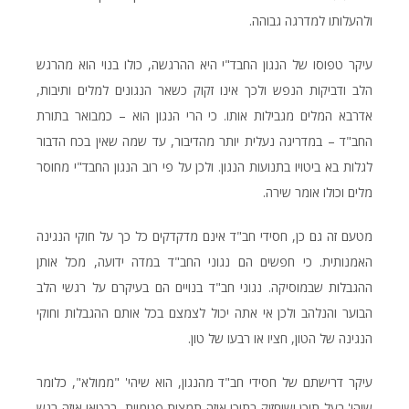
ולהעלותו למדרגה גבוהה.
עיקר טפוסו של הנגון החבד"י היא ההרגשה, כולו בנוי הוא מהרגש
הלב ודביקות הנפש ולכך אינו זקוק כשאר הנגונים למלים ותיבות,
אדרבא המלים מגבילות אותו. כי הרי הנגון הוא – כמבואר בתורת
החב"ד – במדריגה נעלית יותר מהדיבור, עד שמה שאין בכח הדבור
לגלות בא ביטויו בתנועות הנגון. ולכן על פי רוב הנגון החבד"י מחוסר
מלים וכולו אומר שירה.
מטעם זה גם כן, חסידי חב"ד אינם מדקדקים כל כך על חוקי הנגינה
האמנותית. כי חפשים הם נגוני החב"ד במדה ידועה, מכל אותן
ההגבלות שבמוסיקה. נגוני חב"ד בנויים הם בעיקרם על רגשי הלב
הבוער והנלהב ולכן אי אתה יכול לצמצם בכל אותם ההגבלות וחוקי
הנגינה של הטון, חציו או רבעו של טון.
עיקר דרישתם של חסידי חב"ד מהנגון, הוא שיהי' "ממולא", כלומר
שיהי' בעל תוכן ושיחזיק בתוכו איזה תמצית פנימיית, בבטאו איזה רגש