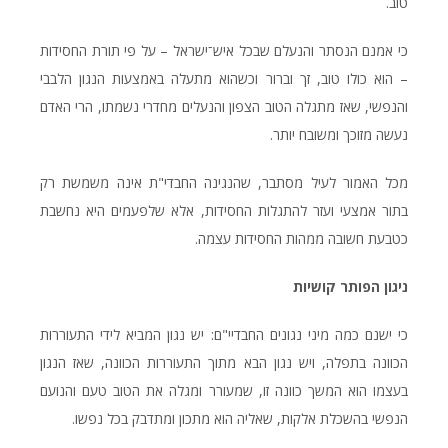
טוב.
כי אמנם הנסתר והנעלם שבכל איש־ישראל – על פי תורת החסידות
– הוא כולו טוב, זך וברור וכשהוא מתעלה באמצעות הנגון הלבבי
והנפשי, שאז מתגלה הטוב הצפון והנעלים מחדרי נשמתו, הרי האדם
נעשה מזוכך ומשובח יותר.
מכל האמור לעיל מסתבר, שהנגינה החבדי"ת אינה משמשת רק
בתור אמצעי ועזר להתגלות החסידות, אלא שלפעמים היא נחשבת
כטבעת חשובה ממהות החסידות עצמה.
ניגון הפותר קושיות
כי ישנם כמה מיני נגונים החבדיי"ם: יש נגון המביא לידי התעוררות
הכוונה בתפלה, ויש נגון הבא מתוך התעוררות הכוונה, שאז הנגון
בעצמו הוא המשך כוונה זו, שמעורר ומגלה את הטוב טעם והנועם
הנפשי בהשכלת אלקות, שאליה הוא מתכון ומתדבק בכל נפשו.