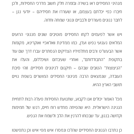
מנהיגי החסידים ראו בשירה ובזמרה חלק חשוב מדרכי החסידות, ולכן
חיברו כפי יכלתם בעצמם, או שעוררו את חסידיהם – יודעי נגן –
לחבר נגונים מעוררים ולבביים ונגוני שמחה וחדוה.
ויש אשר לפעמים לקחו החסידים מוטיבים שונים מנגוני הרועים
המלאים געגועי נפש ועדן, כמו ממדינת וואלאכיי ואוקרינא, מקומות
אשר הבעש"ט ורבים מתלמידיו הצדיקים הנסתרים עברו דרך שם עוד
בתקופת "התבודדותם", ואחרי שעיבדום ושיכללום, והעלו את
"הניצוצות" הטובים שבהם – תיקנום לניגונים חסידיים. זוהי סיבת
העובדה, שנמצאים הרבה מניגוני החסידים המושרים בשפת גויים
תושבי הארץ ההיא.
מכל האמור יכולים אנו לקבוע, שתנועת החסידות פעלה רבות לתחיית
הנגינה הישראלית. היא שהפיחה מחדש רוח חיים, רגש של חמימות
וקדושה בנגון, עד שבכוחו להרנין את הלב ולשמח את הנפש.
כן נתרבו הנגונים החסידיים שהלכו ונמסרו איש מפי איש וכן נתפשטו