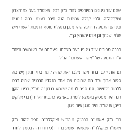
ישנם עוד ניגונים המיוחסים להוד כ"ק רבינו אאזמו"ר בעל צמח־צדק
זצוקללה"ה, ולפי קבלה אמיתית הנה חיבר בעצמו כמה ניגונים
וביניהם התנועה הידועה שהי' מנגן בתפלת מוסף התיבות "אשרי איש
שלא ישכחך ובן אדם יתאמץ בך".
הרבה ספורים ע"ד ניגוניו בעת תפלתו ופעולתם על השומעים וביחוד
ע"ד התנועה של "אשרי איש וכו'" הנ"ל.
גם זאת ידענו ברור אשר מלבד זאת שהיה לומד בקול וניגון (יש בזה
ספור ארוך ע"ד מה שהוכיח את אחד מנכדיו הרבנים שהיה דרכו
ללמוד בלחישה, וגם ספר לו מה ששמע בנדון זה מכ"ק רבינו הזקן)
הנה היה מפסיק באמצע לימודו, באמצע כתיבתו דא"ח [דברי אלוקים
חיים] או שו"ת והיה מנגן איזה ניגון.
הוד כ"ק אאזמו"ר הרה"ק מוהר"ש זצוקללה"ה ספר להוד כ"ק
אאמו"ר זצוקללה"ה שכשהיה שומע בחדרו (כי חדרו היה בסמוך לחדר