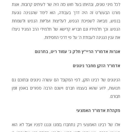
לכל מיני טונים, ובהיותו בעל חוש כזה היה שר לעיתים קרובות. אצת
מורנו הבעש"ט זה היה דרך בעבודה, הוא לימד שהנגינה נוגעת
בנפש, מביאה לשפיכת הנפש, לעליצות ועליזות הנפש ולשמחת
הנפש. וכך תלמידיו וגם חבריא קדישא של תלמידי הרב המגיד ניצלו
את ענין הנגינה לעבודת ה' על פי דרכי החסידות.
אגרות אדמו"ר הריי"ץ חלק ג' עמוד ריט, בתרגום
אדמו"ר הזקן מחבר ניגונים
הניגונים של רבינו הזקן, לפי המקובל הם עשרה ניגונים ובתוכם גם
תנועות, ידוע שהוא בעצמו חברם וישנם הרבה ספורים באופן וזמן
חבורם.
מקהלת אדמו"ר האמצעי
אלו של רבינו האמצעי רק נתחברו בזמנו ונגנו לפניו אבל לא הוא