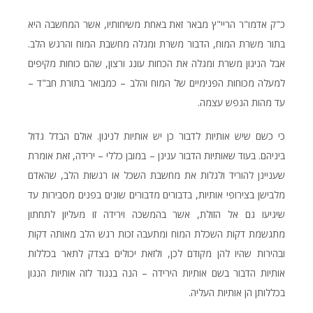
כ"ק אדמו"ר הריי"ץ מבאר זאת באחת משיחותיו, אשר המחשבה היא
בתור משרת המוח, הדבור משרת ומגלה מחשבת המוח והרגש הלב.
אבל הניגון משרת ומגלה את הכחות עונג ורצון, שהם כוחות מקיפים
למעלה מכוחות הפנימיים של המוח והלב – כמבואר בתורת חב"ד –
עד מהות הנפש עצמה.
כי כשם שיש אותיות לדבור כן יש אותיות לניגון. אולם הבדל גדול
ביניהם. בעוד שאותיות הדבור ענינן – במובן כללי – ירידה, זאת אומרת
שעניינן להוריד ולגלות את מחשבת השכל או רגשות הלב, שהאדם
מלבישן בצירופי אותיות, בדבורים מדבורים שונים בפנים מסבירות עד
שיגיעו גם אל הזולת, אשר בהמשכה וירידה זו מעליון לתחתון
מתגשמת דקות השכלת המוח ומתעבה זכות רגש הלב מאותה דקות
ובהירות שהיו להן מקודם לכן, ולזאת יכולים בצדק לתאר בכללות
אותיות הדבור בשם אותיות הירידה – הנה בנגוד לזה אותיות הנגון
בכללותן הן אותיות העליה.