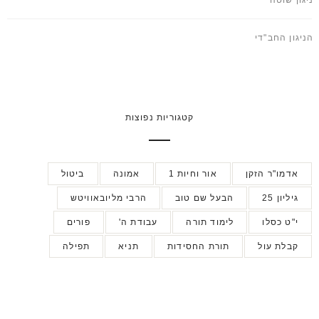
הניגון החב"די
קטגוריות נפוצות
אדמו"ר הזקן
אור וחיות 1
אמונה
ביטול
גיליון 25
הבעל שם טוב
הרבי מליובאוויטש
י"ט כסלו
לימוד תורה
עבודת ה'
פורים
קבלת עול
תורת החסידות
תניא
תפילה