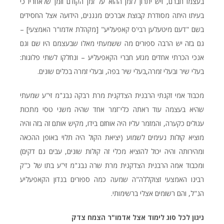
בעצמו חברם, ויש יתרון לזמן ההוא על זמן הקודם וזמן שלאחריו כי
בעיתו היתה מסודרת קבוצת אברכים מנגנים, הידועה אצל החסידים
בשם "דעם מיטעלען רבי'ס קאפעליע" [מקהלת אדמו"ר האמצעי] –
גם בזה יש הרבה ספורים מה ששמעתי מאלו שבעצמם היו שם וגם
אנכי הכרתי אחדים מגזע חברי הקאפעליע – ונחלקו לשתי פלוגות:
בעלי שיר ובעלי זמרה,בעלי שיר בפה, ובעלי זמרה בכלים שונים.
מכבוד אמי זקנתי הרבנית הצדקנית מרת רבקה נבג"מ זי"ע שמעתי
שהיא בעצמה עוד ראתה כלי־זמר אחד שהיה משני טסי מתכות
עגולים כקערה, והמזמר עליו היה אוחזם בידו, מקיש אותם זה בזה והיה
מוציא קולות נעימים לשמוע (יציאת הקול היה תלוי באופן ההכאה
ומהירותה והיה יכול להוציא מכלי זה קולות שונים, עבים גם דקים)
ומכבוד אמה הרבנית הצדקנית מרת שרה נבג"מ זי"ע בתו של כ"ק
רבינו האמצעי זצוקללה"ה שמעה כמה ספורים בנדון הקאפעליע
הנ"ל, והם רשומים אצלי ברשימותי.
ניגון לכל סוג לימוד אצל אדמו"ר הצמח צדק