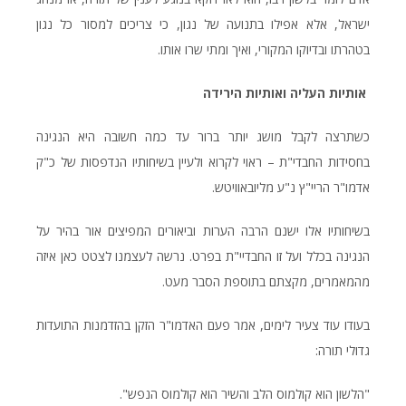
ישראל, אלא אפילו בתנועה של נגון, כי צריכים למסור כל נגון
בטהרתו ובדיוקו המקורי, ואיך ומתי שרו אותו.
אותיות העליה ואותיות הירידה
כשתרצה לקבל מושג יותר ברור עד כמה חשובה היא הנגינה
בחסידות החבדי"ת – ראוי לקרוא ולעיין בשיחותיו הנדפסות של כ"ק
אדמו"ר הריי"ץ נ"ע מליובאוויטש.
בשיחותיו אלו ישנם הרבה הערות וביאורים המפיצים אור בהיר על
הנגינה בכלל ועל זו החבדיי"ת בפרט. נרשה לעצמנו לצטט כאן איזה
מהמאמרים, מקצתם בתוספת הסבר מעט.
בעודו עוד צעיר לימים, אמר פעם האדמו"ר הזקן בהזדמנות התועדות
גדולי תורה:
"הלשון הוא קולמוס הלב והשיר הוא קולמוס הנפש".