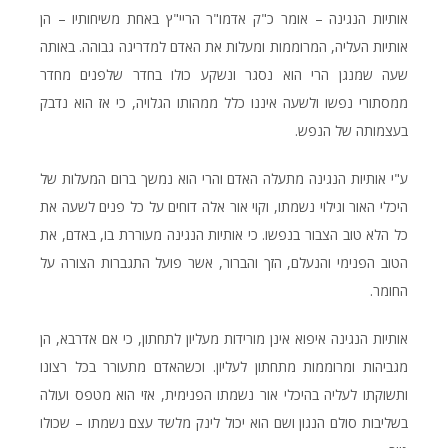
אותיות הנגינה – אומר כ"ק אדמו"ר הריי"ץ באחת משיחותיו – הן
אותיות העליה, המרוממות ומעלות את האדם למדריגה גבוהה. באותה
שעה שמנגן הרי הוא נסגר ונשקע כולו בחדר שלפנים מחדר
ממסתורי נפשו ולשעה איננו כלל ממהותו הגלויה, כי אז הוא נדבק
בעצמותה של הנפש.
ע"י אותיות הנגינה מתעלה האדם והרי הוא נמשך ברום המעלות של
היכלי האור וגילוי נשמתו, וקוי אור אלה דוחים על כל פנים לשעה את
כל הלא טוב הצבור בנפשו. כי אותיות הנגינה מעוררת בו, באדם, את
הטוב הפנימי והנעלם, הזך והברור, אשר פועל התגברות הצורה על
החומר.
אותיות הנגינה איפוא אינן מורידות מעליון לתחתון, כי אם אדרבא, הן
מגביהות ומרוממות מתחתון לעליון. וכשהאדם מתעורר בכל רצונו
ותשוקתו לעליה בהיכלי אור נשמתו הפנימית, אזי הוא מטפס ועולה
בשליבות סולם הנגון ושם הוא יכול לינק מלשד עצם נשמתו – שכולו