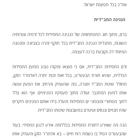
אח"כ בכל תפוצות ישראל.
הנגינה החב"דית
ברם, מתוך חוג התפתחותה של הנגינה החסידית לכל זרמיה וצורותיה
השונות, מתגלית הנגינה החב"דית בכל תוקף זהרה בצביונה וסגנונה
המיוחד לה וקובעת ברכה לעצמה.
זרם החסידות החב"דית, אם כי מוצאו ומקורו נובע ממעין החסידות
הכללית, שהיא תורת הבעש"ט, בכל זאת זכות יתרה לאדמו"ר הזקן,
מחולל שיטת החב"ד ויוצרה, בזה שהעמיק והרחיב את המעין ועשה
אותו למעין המתגבר ועולה מתוך מעמקיו הפנימיים. אף הוא צלל
לתוך מסתורי ומצפוני ים החסידות והעלה בידו אותם הפנינים היקרים
שהיו חבויים וגנוזים ועיטרם במשבצות שיטתו החב"דית.
הנה מה שאירע לתורת החסידות בכללותה אירע לנגון החסידי. בעוד
שהבעש"ט הטיל בו נשמת רוח חיים – בא אדמו"ר הזקן והעמיק אותו