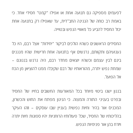
לפעמים מספיקה גם תנועה אחת או אפילו "קמט" חסידי אחד. כי
באמת רב כוחה של הנגינה החב"דית, עד שאפילו רק בתנועה אחת
יכול החסיד להביע כל מאוויי הנפש ובטוייה.
החסידים הראשונים כשהיו הולכים לביקור "יחידות" אצל רבם, היו כל
געגועיהם ותקוותם, נרגשים אף בתנועה אחת חרישית שהיו מנגנים
בינם לבין עצמם וכשהיו יוצאים מחדר רבם, היה נרגש בנגונם –
שמחת נפש יתרה, מהוראותיו של רבם שקיבלו ממנו להוציאן מן הכח
אל הפועל.
בנגון ישנו ביטוי מיוחד בכל המאורעות החשובים בחייו של החסיד
ובפרט בעניני התורה והמצוה. כי הניגון מפתח את החוש והכשרון,
המכניס אור בהיר וחיות נפשית בעניין שבו עוסקים – וזהו העיקר
בהליכותיו של החסיד, שכל פעולותיו הרוחניות יהיו ספוגות חיות יתרה
ויזרח בהן אור פנימיות הנפש.