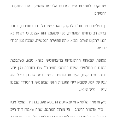
ושנתקרבו לחסידות ע"י הניגונים הלבביים ששמעו בעת התוועדות
החסידים.
כן רגילים חסידי חב"ד לדקדק מאד לשיר כל נגון במתינות, בסדר
ובדיוק רב כהוויתו המקורית, כפי שמקובל הוא אצלם, כי רק אז בא
הנגון לתקונו השלם ומביא אותה התועלת הנפשיית, שבכח נגון חב"די
להביא.
מסופר, שבאחת ההתועדויות בליובאוויטש, ביומא טבא, כשקבוצת
המנגנים מתלמידי ישיבת "תומכי תמימים" שרו בחבורה נגון ידוע
בחוסר סדר קצת, העיר אז אדמו"ר הרש"ב נ"ע, שהנגון בכלל הוא
ענין של יופי, שמביא לידי התגלות היופי שבהנפש, ו"הסדר" שבנגון
ענינו – כליל היופי...
כ"ק אדמו"ר שליט"א מליובאוויטש התבטא פעם בנדון זה, שאצל אביו
– כ"ק אדמו"ר הרש"ב – הי' מורגל הפתגם, שמה שאמרו רז"ל חייב
אדם לומר בלשון רבו, הוא לאו דוקא בנוגע לענין של תורה, או מנהג