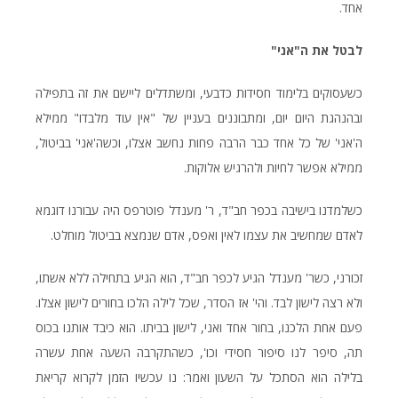
אחד.
לבטל את ה"אני"
כשעסוקים בלימוד חסידות כדבעי, ומשתדלים ליישם את זה בתפילה
ובהנהגת היום יום, ומתבוננים בעניין של "אין עוד מלבדו" ממילא
ה'אני' של כל אחד כבר הרבה פחות נחשב אצלו, וכשה'אני' בביטול,
ממילא אפשר לחיות ולהרגיש אלוקות.
כשלמדנו בישיבה בכפר חב"ד, ר' מענדל פוטרפס היה עבורנו דוגמא
לאדם שמחשיב את עצמו לאין ואפס, אדם שנמצא בביטול מוחלט.
זכורני, כשר' מענדל הגיע לכפר חב"ד, הוא הגיע בתחילה ללא אשתו,
ולא רצה לישון לבד. והי' אז הסדר, שכל לילה הלכו בחורים לישון אצלו.
פעם אחת הלכנו, בחור אחד ואני, לישון בביתו. הוא כיבד אותנו בכוס
תה, סיפר לנו סיפור חסידי וכו', כשהתקרבה השעה אחת עשרה
בלילה הוא הסתכל על השעון ואמר: נו עכשיו הזמן לקרוא קריאת