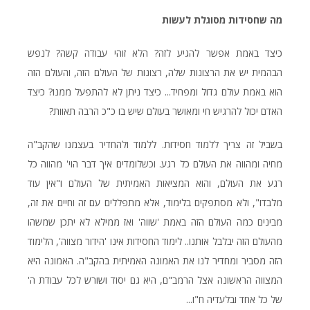
מה שחסידות מסוגלת לעשות
כיצד באמת אפשר להגיע לזה? הלא זוהי עבודה קשה? לנפש
הבהמית יש את הרצונות שלה, רצונות של העולם הזה, והעולם הזה
הוא באמת עולם גדול ומפחיד... כיצד ניתן לא להתפעל ממנו? כיצד
האדם יכול להרגיש חי ומאושר בעולם שיש בו כ"כ הרבה תאוות?
בשביל זה צריך ללמוד חסידות. ללמוד ולהחדיר בעצמנו שהקב"ה
מחיה ומהווה את העולם כל רגע. וכשלומדים איך דבר הוי' מהווה כל
רגע את העולם, והוא המציאות האמיתית של העולם ו"אין עוד
מלבדו", ולא מסתפקים בלימוד, אלא מתפללים עם זה וחיים את זה,
מבינים כמה העולם הזה באמת 'שווה' ואז ממילא לא יתכן שמשהו
מהעולם הזה יבלבל אותנו.. לימוד החסידות אינו 'הידור מצווה', הלימוד
הזה מסביר ומחדיר לנו את האמונה האמיתית בהקב"ה. האמונה היא
המצווה הראשונה אצל הרמב"ם, היא גם יסוד ושורש לכל עבודת ה'
של כל אחד ובלעדיה ח"ו...