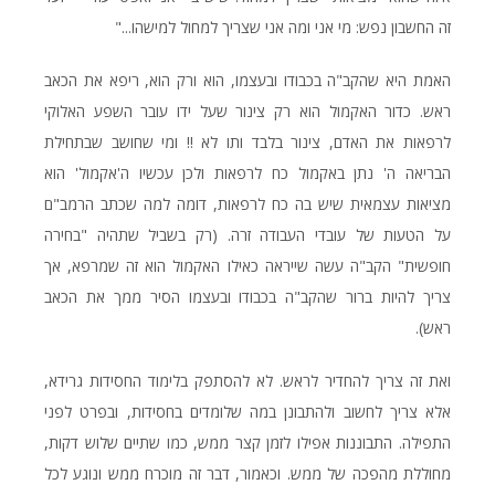
זה החשבון נפש: מי אני ומה אני שצריך למחול למישהו..."
האמת היא שהקב"ה בכבודו ובעצמו, הוא ורק הוא, ריפא את הכאב
ראש. כדור האקמול הוא רק צינור שעל ידו עובר השפע האלוקי
לרפאות את האדם, צינור בלבד ותו לא !! ומי שחושב שבתחילת
הבריאה ה' נתן באקמול כח לרפאות ולכן עכשיו ה'אקמול' הוא
מציאות עצמאית שיש בה כח לרפאות, דומה למה שכתב הרמב"ם
על הטעות של עובדי העבודה זרה. (רק בשביל שתהיה "בחירה
חופשית" הקב"ה עשה שייראה כאילו האקמול הוא זה שמרפא, אך
צריך להיות ברור שהקב"ה בכבודו ובעצמו הסיר ממך את הכאב
ראש).
ואת זה צריך להחדיר לראש. לא להסתפק בלימוד החסידות גרידא,
אלא צריך לחשוב ולהתבונן במה שלומדים בחסידות, ובפרט לפני
התפילה. התבוננות אפילו לזמן קצר ממש, כמו שתיים שלוש דקות,
מחוללת מהפכה של ממש. וכאמור, דבר זה מוכרח ממש ונוגע לכל