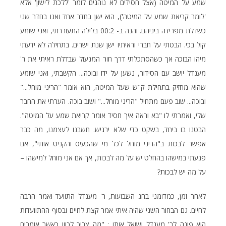
שמע על המיטה (אצל חסידים לא נוהגים לומר 'ללכת לישון' אלא
'לומר קריאת שמע על המיטה'), הוא ישן בחדר אחד ואנו בחדר שני
כשדלת מפרידה ביניהם. והנה ב- 00:2 בלילה התעוררתי, ואני שומע
קול בכי. הבטתי על חברי וראיתיו ישן שנת ישרים. בתחילה לא ידעתי
מיהו הבוכה אך כשהסתכלתי דרך חור המנעול שבדלת ראיתי את ר'
מענדל יושב עם הסידור, נשען על ידו ובוכה... הקשבתי, ואני שומע
שהוא מחזיק בתחילת ק"ש שעל המיטה, הוא אומר "הריני מוחל..."
ובוכה... שוב פעם מתחיל "הריני מוחל..." ושוב בוכה. הערתי את החבר
שלי, ואמרתי לו "בא וראה איך חסיד אומר קריאת שמע על המיטה".
הבטנו בו ביחד, בשקט כדי שלא ירגיש. חשבנו לעצמנו, מה כבר
אפשר לבכות ב"הריני מוחל לכל מי שהכעיס והקניט אותי", אם
פגעתי במישהו בהחלט יש על מה לבכות, אך אם אני מוחל למישהו –
על מה יש לבכות?
לאחר זמן, כמדומני בחג השבועות, ר' מענדל התוועד ואמר הרבה
לחיים. גם הבחור השני שהיה איתי אמר קצת לחיים ובסוף ההתוועדות
הוא פונה לר' מענדל ושואל אותו : "מה צריך לכוון כאשר אומרים