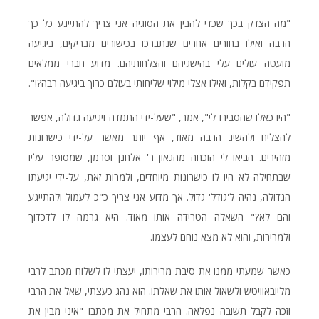
"מה הצדק בכך שכדי להבין את הסוגיה אני צריך להתייגע כל כך
הרבה ואילו בחורים אחרים שנתברכו בכישורים מבריקים, ביגיעה
מועטה עולים עלי בהישגיהם והצלחותיהם. מדוע חברי ממלאים
תפקידם בקלות, ואילו אצלי מילוי שליחותי בעולם כרוך ביגיעה רבה?!".
"היו כאלו שהסבירו לי", אמר, "שעל-ידי התמדה ויגיעה גדולה, אפשר
להצליח ולהשיג הרבה מאוד, אף יותר מאשר על-ידי כישרונות
מזהירים. הביאו לי הוכחה מהגאון ר' אלחנן וסרמן, שמסופר עליו
שבתחילה לא היו לו כישרונות מיוחדים, ולמרות זאת, על-ידי יגיעתו
הגדולה, נהיה ל'גודל' גדול. אך מדוע אני צריך כ"כ לעמול ולהתייגע
והם לא?" השאלה הטרידה אותו מאוד. היא גרמה לו לדכדוך
ולמרירות, והוא לא מצא נוחם לעצמו.
כאשר שמעתי ממנו את סיבת מרירותו, יעצתי לו לשלוח מכתב לרבי
מליובאוויטש ולשאול אותו את שאלתו. הוא נהג כעצתי, שאל את הרבי
וזכה לקבל תשובה נפלאה. הרבי מתחיל את מכתבו "איני מבין את