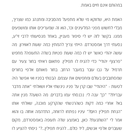
במהותם אינם חיים באמת.
האמת היא, שדווקא מי שלא מתפעל מהסביבה ומתנהג כמו שצריך,
מבלי לחשוש מפני המלעיגים וכו', הוא זה שמעריכים אותו ומושפעים
ממנו. בקשר לזה יש לי סיפור מעניין, באחד מנסיעותי לרבי זי"ע,
נסעתי דרך אמסטרדם. הייתי צריך להמתין כמה שעות לאווירון. מה
עושה יהודי כאשר יש לו כמה שעות פנויות בשדה התעופה? מחפש
"פרצוף יהודי" כדי להניח לו תפילין. פתאום ראיתי בחור צעיר עם
תרמיל על גבו עובר במעבר הרחב. בחור מאותם אלפי בחורים
שמסתובבים בעולם ומחפשים את עצמם. הבטתי בפניו ואי אפשר היה
לטעות - "היהודי" שבו קרן על פניו. ניגשתי אליו ושאלתי "אתה מדבר
עברית?" "כן" ענה לי. נכנסתי עמו בדברים. מה השעה? מנין אתה
בא? אחרי כמה דקות כשהרגשתי שהקרקע מוכנה, שאלתי אותו
"הנחת תפילין היום?" עיניו נפתחו לרווחה, התדהמה אחזה בו והוא
אמר לי "השתגעת? כאן, באמצע שדה תעופה באמסטרדם, מקום
שעוברים אלפי אנשים, ליד כולם... להניח תפילין...?" ניסתי להציע לו