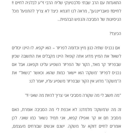
התוועדות עם הרב שבתי סלבטיצקי שליח הרבי זי"ע לבלגיה לחיים !!
לחיים!! פאבריינגען", מראה לנו דוגמא כיצד לא צריך להתפעל מכל
הניסיונות של הסביבה והנפש הבהמית...
הכיצד?
אם נכניס שתיה כגון מיץ וכדומה לפריזר – הוא יקפא. לו היינו יכולים
לשאול את המיץ מדוע אתה קופא? היינו מקבלים את התשובה שכיון
שבפריזר קר מאד, הקור של הפריזר השפיע עלינו וקפאנו. אבל אם
נכניס לפריזר 'משקה' הוא יישאר כמות שהוא. וכאשר "נשאל" את
ה"משקה" מדוע אין הקור שבפריזר משפיע עליו, יאמר לנו:
"מה חשוב לי מה שקורה מסביבי אני צריך להיות מה שאני !!"
זה מה ש'משקה' מלמדנו: לא אכפת לי מה הסביבה אומרת, האם
מסביב חם או קר ואפילו קפוא, אני תמיד נשאר כמו שאני. לכן
אומרים לחיים דווקא על משקה. ישנם אנשים שבורחים מעצמם,