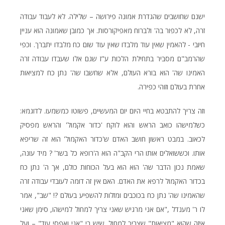
ישנם שחושבים שהגדרת אמונה פירושה – שלילה. לא לעבוד עבודה
זרה, לא לכפור בה' ולברוח מאפיקורסות. אך כמובן שאמונה הוא עניין
חיובי - להאמין שאין עוד מלבדו שאין עוד שום כח מלבדו יתברך. וכפי
שהרמב"ם מסביר בתחילת הלכות ע"ז שגם אלו שעבדו עבודה זרה
האמינו שה' הוא בורא העולם, אלא שחשבו שה' נתן כח למציאות
אחרת בעולם וזוהי כפירה.
וזה צריך להתבטא בחיי היום יום המעשיים, פשוטו כמשמעו. לדוגמא:
כשלמישהו כואב הראש והוא לוקח 'כדור אקמול' והראש מפסיק
לכאוב. במבט ראשון חושב האדם ש'כדור האקמול' הוא זה שריפא
אותו. וכששואלים אותו הרי הקב"ה הוא ה'רופא כל בשר' ? מיד עונה,
שאמת נכון הדבר שה' הוא הוא בעל הכוחות כולם, אך ה' נתן כח
בכדור האקמול לרפא את האדם. האם אין זה דומה לעובדי עבודה זרה
שהאמינו שה' נתן כח בכוכבים ומזלות להשפיע בעולם ?! "שב", אמר
לו ר' מענדל ,"אם אני מרגיש שאני צריך למחול למישהו, סימן שאני
איזה שהוא "מציאות" שצריך למחול. שיש בי "אני ואפסי עוד" – ועל