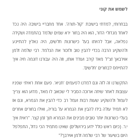
לשמש את קוני
בבחרותי, למדתי בישיבת 'קול-תורה'. אחד מחבריי בישיבה היה נכד
לאחד מגדולי הדור, הוא היה בחור ירא שמים שלמד בהתמדה ושקידה
נפלאה, אבל להיותו בעל כישרונות חלשים, היה נאלץ להתייגע
ולהשקיע הרבה בכדי להבין טוב ולזכור את הנלמד. רבי שלמה זלמן
אוירבאך זצ"ל מאד קירב ועודד אותו, וזה היה עבורנו דוגמה חיה איך
להתייחס לבחורים 'חלשים'.
התקשרנו זה לזה וגם למדנו לפעמים 'תניא'. פעם אחת ראיתי שפניו
עצובות לאחר שיחה ארוכה הסביר לי שכואב לו מאד, מדוע הוא צריך
לעמול ולהשקיע שעות רבות ועמל רב כדי להבין את הגמרא, וגם אז
לא תמיד עולה בידו להבין את הגמרא על בוריה, ואילו בחורים אחרים
בעלי כשרונות יותר טובים מבינים את הגמרא תוך זמן קצר. "ראית איך
י.ר. (כיום ראש כולל ידוע בירושלים) שאינו מתמיד הכי גדול, התפלפל
היום בשיעור של רבי שלמה זלמן אוירבך?"