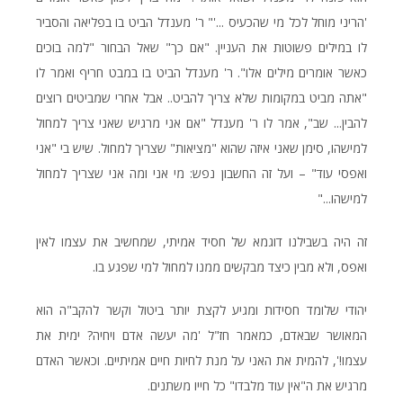
'הריני מוחל לכל מי שהכעיס ...'" ר' מענדל הביט בו בפליאה והסביר
לו במילים פשוטות את העניין. "אם כך" שאל הבחור "למה בוכים
כאשר אומרים מילים אלו". ר' מענדל הביט בו במבט חריף ואמר לו
"אתה מביט במקומות שלא צריך להביט.. אבל אחרי שמביטים רוצים
להבין... שב", אמר לו ר' מענדל "אם אני מרגיש שאני צריך למחול
למישהו, סימן שאני איזה שהוא "מציאות" שצריך למחול. שיש בי "אני
ואפסי עוד" – ועל זה החשבון נפש: מי אני ומה אני שצריך למחול
למישהו..."
זה היה בשבילנו דוגמא של חסיד אמיתי, שמחשיב את עצמו לאין
ואפס, ולא מבין כיצד מבקשים ממנו למחול למי שפגע בו.
יהודי שלומד חסידות ומגיע לקצת יותר ביטול וקשר להקב"ה הוא
המאושר שבאדם, כמאמר חז"ל 'מה יעשה אדם ויחיה? ימית את
עצמו!', להמית את האני על מנת לחיות חיים אמיתיים. וכאשר האדם
מרגיש את ה"אין עוד מלבדו" כל חייו משתנים.