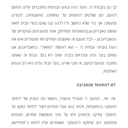
כך גם בעבודת ה'. היצר הרע ונפש הבהמית מתגברים עלינו מפעם
לפעם, הם שולטים לפעמים על כוחותינו, מחשבותינו, דיבורינו
ומעשינו. אך כדי שלא נחשוב ח"ו לרגע קט שהם בעלי הבית לזאת
עושים פאבריינגען [התוועדות חסידית]. אחד מהעניינים העיקריים של
הפאבריינגען – לבד מעצם זה שיושבים חסידים יחד ומעוררים איש את
רעהו בענייני עבודת ה' – הוא לעשות "מחאה". בפאבריינגען אנו
מוחים ביצר הרע ומכריזים כנגדו: אתה לא בעל הבית! זה שאתה
מתגבר מפעם לפעם, זה זמני וארעי, בעל הבית עלינו היא רק הנפש
האלוקית.
לא להתפעל מהסביבה
איי.. איי... המשיך ר' מענדל והסביר, תשאל מה העניין של 'לחיים'
ו'משקה' בהתוועדות, ולמה נהוג אצל חסידים לומר 'לחיים' דווקא על
'משקה' (וודקה וכדומה) ולא על מיני משקאות אחרים, טעימים
ומתוקים. כיון שדווקא ה'משקה' שאומרים עליו לחיים ב"חסידישע