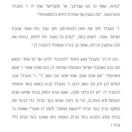
"בודאי, שאל כל מה שבליבך, אל תתבייש!" אמר לו ר' מענדל
פוטרפאס, "מה הענין של אמירת לחיים בהתוועדות?"
ר' מענדל חייך את חיוכו המפורסם. חיוך שכל כולו אומר אהבת
ישראל. ואמר, לאותו בחור, "קודם כל נאמר יחד לחיים, נפתח את
הלב ונתקרב זה לזה, ואחר כך בע"ה אשתדל להסביר לך"
. היה לו לר' מענדל חוש מיוחד "להיכנס" לליבו של כל אחד. החוש
הזה נבע מאהבת ישראל העצומה שהיתה לו, כמו שהיה אומר ר' זושא
מאניפולי: "אם אתה אוהב אותי אמור מה כואב לי". ר' מענדל אהב
יהודים לכן ידע מה כואב להם. ר' מענדל הביט באותו בחור והתחיל
להסביר לו "יש דין בדיני חזקה, שאם אדם החזיק בבית שלוש שנים
רצופות ולא מיחו בו, הרי זה ראיה שהוא בעל הבית. כדי לבטל את
החזקה צריך בעל הבית "לעשות מחאה" ולומר לו אעפ"י שאתה גר
בביתי ונוהג כמנהג בעל הבית, האמת היא שאינך בעל הבית כלל
וכלל !