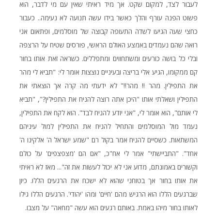
לעבור לצד, למקום שקט. אך מיד ראיתי שאין עם מי לדבר, הוא
פשוט הפנה עורף והלך כאשר בידו עשה תנועה לא נעימה.. כעבור
כחצי שעה הגיעו לשדה התעופה קבוצה של מוסלמים, ופתאום אני
רואה שהם נעמדים באמצע האולם הראשי, פורסים שטיח על הרצפה
ובלי כל בושה כורעים ומשתחווים ומתפללים. כשראה זאת אותו בחור
קם ממקומו, הגיע אלי בריצה ובעיניים נוצצות אומר לי: "תביא לי מהר
את התפילין. מהר !! מהר!!" לא ידעתי מה קרה אך הוצאתי את
התפילין ושאלתי אותו "היכן אתה רוצה להניח את התפילין?", "תביא
לי אותם", הוא אומר לי, "אני יודע להניח לבד". הוא לקח את התפילין,
נעמד מול המוסלמים והתחיל להניח את התפילין למול עיניהם
המשתאות. כשסיים להניח אמר בקול רם "שמע ישראל ה' אלקינו ה'
אחד". "התביישתי" אמר לי אח"כ, "אם הם 'מצפצפים' על כולם
וקשורים באמונתם, מדוע אני לא יכול לעשות את זה"... מאז לא ראיתי
את אותו בחור אך בטוחני שהוא לא ישכח את הרגעים הללו. כיון
שברגעים הללו הוא הרגיש מהם 'חיים' ומהו 'יהודי'. הרגעים הללו גילו
לאותו בחור מיהו באמת. באותם רגעים הוא עשה "מחאה" על מצבו.