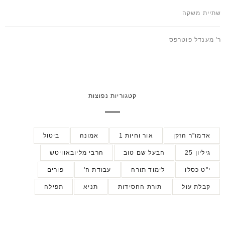
שתיית משקה
ר' מענדל פוטרפס
קטגוריות נפוצות
אדמו"ר הזקן
אור וחיות 1
אמונה
ביטול
גיליון 25
הבעל שם טוב
הרבי מליובאוויטש
י"ט כסלו
לימוד תורה
עבודת ה'
פורים
קבלת עול
תורת החסידות
תניא
תפילה