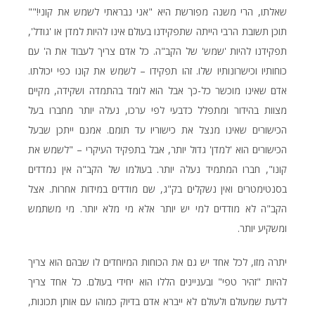
שאלתו, הרי משנה מפורשת היא "אני נבראתי לשמש את קוני!""
תוכן תשובת הרבי הייתה שתפקידנו בעולם אינו להיות למדן או 'גודל',
תפקידנו להיות 'שמש' של הקב"ה. כל אדם צריך לעבוד את ה' עם
כוחותיו וכישרונותיו שלו. זהו תפקידו – לשמש את קונו כפי יכולתו.
אדם שאינו מוכשר כל-כך אבל הוא לומד בהתמדה ושקידה, מקיים
מצוות בהידור ומתפלל כדבעי לפי ערכו, נעלה יותר מחברו בעל
הכישורים שאינו מנצל את כישוריו עד תומם. אמנם ייתכן שבעל
הכישורים הוא 'למדן' גדול יותר, אבל בתפקיד העיקרי – "לשמש את
קונו", חברו המתמיד נעלה יותר. בעולמו של הקב"ה אין נמדדים
בסנטימטרים ואין נשקלים בק"ג, שם מודדים במידות אחרות. אצל
הקב"ה לא מודדים למי יש יותר אלא מי מלא יותר. מי משתמש
ומשקיע יותר.
יתרה מזו, לכל אחד יש גם את הכוחות המיוחדים לו שבהם הוא צריך
להיות "זהיר טפי" ובעניינים הללו הוא יחידי בעולם. כל אחד צריך
לדעת שמעולם ולעולם לא ייברא אדם בדיוק כמוהו עם אותן תכונות,