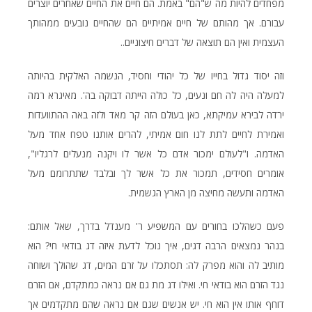
מפחדים להיות מה ש"הם" באמת. הם חיים את החיים שאחרים יוצרים
עבורם. אך מהותם של חיים אמיתיים הם שהחיים נובעים ממהותך
העצמית ואין הם תוצאה של דברים חיצוניים..
וזה יסוד גדול בחייו של כל יהודי וחסיד, הנשמה האלקית בהיותה
למעלה היה לה חם ונעים, כל כולה הייתה דבוקה בה'. מאיגרא רמה
ירדה לבירא עמיקתא, כאן בעולם הזה קר מאד ולזה באה ההתוועדות
ואמירת לחיים לתת לנו חום אמיתי, להרים אותנו טפח אחד מעל
האדמה. ו"לעולם ימכור אדם כל אשר לו ויקנה מנעלים לרגליו",
אומרים חסידים, תמכור את כל אשר לך ובלבד שתתרומם מעל
האדמה ותעשה מחיצה מן הארץ הגשמית.
פעם כשהלכו בחורים עם המשפיע ר' מענדל בדרך, שאל אותם:
בנהר נמצאים הרבה דגים, איך נוכל לדעת איזה דג בודאי חי? הוא
מותיב לה והוא מפרק לה: תסתכלו על זרם המים, דג שהולך ושוחה
נגד הזרם הוא בודאי חי. ואילו דג מת גם אם נראה כמתקדם, אם הזרם
דוחף אותו אין הוא חי. יש אנשים שגם אם נראה שהם מתקדמים אך