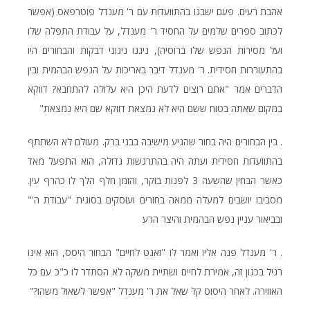
אהבת רעים. פעם ישבנו בהתוועדות עם ר' מענדל פוטרפאס (אפשר
לכתוב ספרים שלמים על החסיד ר' מענדל, על עבודת התפלה שלו
ועל מסירות הנפש שלו ברוסיה), ניגנו ניגוני דבקות והבחורים היו
בהתעוררות חסידית. ר' מענדל דיבר באריכות על הנפש הבהמית ובין
הדברים אמר "אתם רוצים לדעת היכן היא עלולה להתחבא? דווקא
במקום שאתה בטוח ששם היא לא נמצאת דווקא שם היא נמצאת"
. בין הבחורים היה בחור שהגיע מישיבה בבני ברק. מעולם לא השתתף
בהתוועדות חסידית ועתה היה בהתרגשות גדולה, הוא התפעל מאד
כאשר הבחין שהשעה 3 לפנות בוקר, והזמן חלף הלך לו כהרף עין.
מסביבו יושבים למעלה ממאה בחורים ועוסקים בסוגית "עבודת ה'"
ובביאור עניין נפש הבהמית והיצר הרע
. ר' מענדל פנה אליו ואמר לו "זאגט לחיים" הבחור היסס, הוא אינו
רגיל בכגון זה, אמירת לחיים ושתיית משקה לא הסתדר לו כ"כ עם כל
האווירה. לאחר היסוס קל שאל את ר' מענדל "אפשר לשאול משהו?"