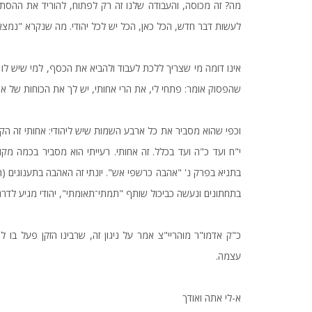
מה? זה מכוסה, והעבודה שלנו זה רק לפתוח, להוריד את ההסתר. 
לעשות דבר חדש, הכל כאן, הכל יש לכל יהודי. מה שנקרא "נמצא 
אינו דומה מי שצריך ללכת לעבוד ולהביא את הכסף, למי שיש לו 
שהפסוק אומר: פתחי לי, את הרי אחותי, יש לך את הכוחות של אחו
וכפי שהוא מסביר את כל ארבע השמות שיש ליהודי: אחותי זה ה
י"ח ועד כ"ה ועד בכלל. זה אחותי. רעייתי הוא מסביר בכמה 
בתניא בפרק נ' "אהבה כרשפי אש". יונתי זה האהבה בתענוגים (ה
בתחתונים ונעשה כביכול שותף "תמתי־תאומתי", יהודי מגיע לדרג
כ"ק אדמו"ר מוהריי"צ אמר על ניגון זה, שרבינו הזקן פעל בו
עצמה.
א-לי אתה ואודך