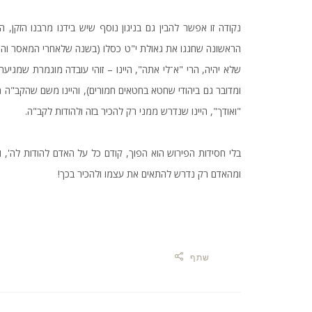
נקודה זו אפשר להבין גם בניגון נוסף שיש בידנו מרבנו הזקן, ה
הראשונה שחגגו את גאולת י"ט כסלו (בשנה שלאחרי המאסר והגאול
שלא יהיה, הרי "א־לי אתה", היינו – זוהי עובדה מוגמרת שמגי
ומדובר גם ביהודי שחטא בחטאים חמורים), והיינו משם שהקב"ה מ
"ואודך", היינו שנדרש ממני רק להכיר בזה ולהודות לקב"ה.
בלי חסידות הפירוש הוא הפוך, קודם כל על האדם להודות לה', ו
ומהאדם רק נדרש להתאים את עצמו ולהכיר בכך!
שתף