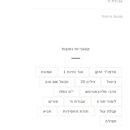
עבודת ה'
מהות היהודי
קטגוריות נפוצות
אדמו"ר הזקן
אור וחיות 1
אמונה
ביטול
גיליון 25
הבעל שם טוב
הרבי מליובאוויטש
י"ט כסלו
לימוד תורה
עבודת ה'
פורים
קבלת עול
תורת החסידות
תניא
תפילה