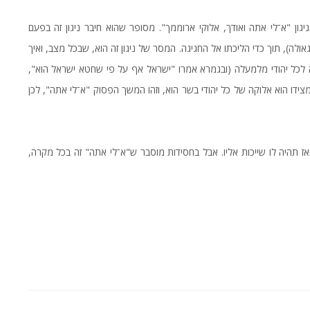
ניגון "א־לי אתה ואודך, אלוקי ארוממך". מסופר שהוא חיבר ניגון זה בפעם
ה), תוך כדי הליכתו אל החגיגה. המסר של ניגון זה הוא, שבכל מצב, ואיך
עה לכל יהודי מלמעלה (ובגמרא אמרו "ישראל אף על פי שחטא ישראל הוא",
צידו הוא אלוקה של כל יהודי בשר הוא, וזהו המשך הפסוק "א־לי אתה", לכן
אז תהיה לו שייכות אליו. אבל בחסידות מוסבר ש"א־לי אתה" זה בכל מקרה,