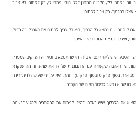
וזהו "פתחי לי", הקב"ה מתחנן לכל יהודי: פתחי לי, רק לפתוח. לא צריך
אצלו במזומן". רק צריך לפתוח!
ארנק סגור ושם נמצא כל הכסף, הוא רק צריך לפתוח את הארנק. וזה בדיוק
תי, ויש לך גם את הכוחות של רעייתי.
קשר הטבעי שיש ליהודי עם הקב"ה. מי שמתמצא בתניא, זה הפרקים שמפרק
מקומות שזו האהבה שקשורה עם ההתבוננות של קריאת שמע, זה מה שנקרא
מבוארת בסוף פרק ט ובסוף פרק מ). ותמתי היא על ידי שעושה לו ית' דירה
א כזו שהוא נחשב כביכול תאום של הקב"ה.
 להוציא את הלכלוך שיש באדם. דהיינו לפתוח את ההסתרים ולהגיע לנשמה