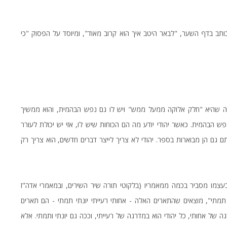
ותב בדף השער, "לבאר היטב איך הוא קרוב מאוד", ומיוסד על הפסוק "כי
מה שהיא "חלק אלוקה ממעל ממש" ויש לו גם נפש הבהמית, והוא ממשיך
הבהמית. כאשר יהודי יודע מה הם הכוחות שיש לו, אזי יש יכולת לעורר
ם גם הן מבוארות בספר. יהודי לא צריך לייצר דברים חדשים, הוא צריך רק
בעצמו מסביר בכמה ממאמריו (בלקוטי תורה שיר השירים, ובמאמרי אדה"ז
תמתי", מוצאים שהתארים האלה - אחותי רעייתי יונתי תמתי - הם תארים
ה של אחותי, כל יהודי הוא במדרגה של רעייתי, וככה גם יונתי ותמתי. אלא