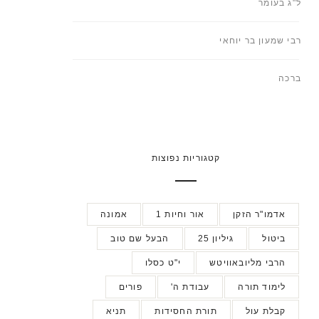
ל"ג בעומר
רבי שמעון בר יוחאי
ברכה
קטגוריות נפוצות
אדמו"ר הזקן
אור וחיות 1
אמונה
ביטול
גיליון 25
הבעל שם טוב
הרבי מליובאוויטש
י"ט כסלו
לימוד תורה
עבודת ה'
פורים
קבלת עול
תורת החסידות
תניא