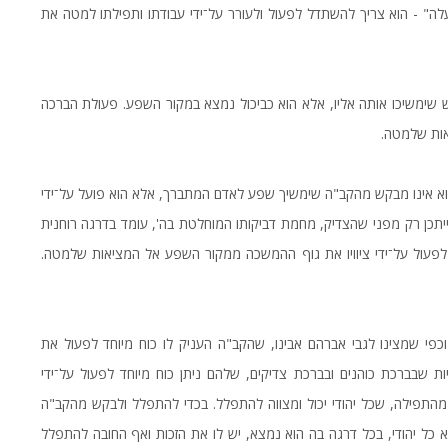
" - הוא צריך להשתדל לפעול ולעורר על־ידי עבודתו ותפילתו למטה את
שימשיכו אותה אליו, אלא הוא כביכול נמצא במקור השפע. פעולת הברכה
אות שלמטה.
 הוא אינו מבקש מהקב"ה שימשיך שפע לאדם המתברך, אלא הוא פועל על־ידי
ייתכן רק מפני שהצדיק, מחמת דביקותו המוחלטת בה', עומד בדרגה רוחנית
ל לפעול על־ידי ציוויו את גוף ההמשכה ממקור השפע אל המציאות שלמטה.
וכפי שמצינו לגבי אברהם אבינו, שהקב"ה העניק לו כוח מיוחד לפעול את
דיות שבברכת כוהנים ובברכת צדיקים, שלהם ניתן כוח מיוחד לפעול על־ידי
תפילה, שכל יהודי יכול ומצווה להתפלל. בכדי להתפלל ולבקש מהקב"ה
 כל יהודי, בכל דרגה בה הוא נמצא, יש לו את הזכות ואף החובה להתפלל