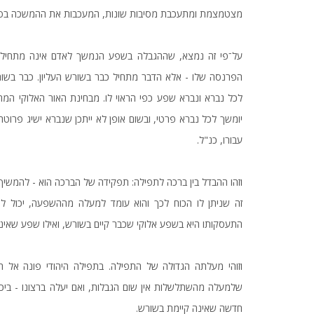
מצטמצמת ומתעכבת מסיבות שונות, המעכבות את ההמשכה בפ
על־פי זה נמצא, שההגבלה בשפע הנמשך לאדם אינה מתחילה 
הפרנסה שלו - אלא הדבר מתחיל כבר בשורש העליון. כבר בשור
לכל נברא ונברא שפע כפי הראוי לו. מבחינת האור האלוקי המח
יומשך לכל נברא פרטי, ובשום אופן לא ייתכן שנברא ישיג פרוטה
עבורו, כנ"ל.
וזהו ההבדל בין ברכה לתפילה: תפקידה של הברכה הוא - להמשי
זה שניתן לו הכוח לכך והוא עומד למעלה מההשפעה, יכול 
התעסקותו היא בשפע אלוקי שכבר קיים בשורש, ואילו שפע שאינו ק
וזוהי מעלתה הגדולה של התפילה. בתפילה היהודי פונה אל ה
שלמעלה מהשתלשלות אין שום הגבלות, ואם יעלה ברצונו - ב
חדשה שאינה קיימת בשורש.