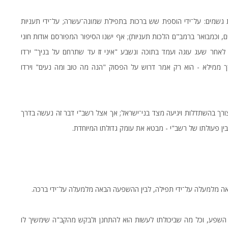
 גשמים: על־ידי הוספת שש ברכות בתפילת שמונה־עשרה; על־ידי תעניות
ים, וכמבואר ברמב"ם הלכות תעניות); אף ישנו הסיפור המפורסם אודות חוני
אחר שעג עוגה ועמד בתוכה ונשבע "איני זז עד שתרחם על בניך" ירדו
 ממילא - הוא רק אמר דרוש על הפסוק "הנה מה טוב ומה נעים" וירדו
צורך בהשתדלות ויגיעה מצד בני־ישראל; אך אצל רשב"י דבר זה נעשה בדרך
בין פעולתו של רשב"י - מבטא את עומק גדולתו המיוחדת.
ה מלמעלה על־ידי תפילה, לבין ההשפעה הבאה מלמעלה על־ידי ברכה.
 השפע, וכל מה שביכולתו לעשות הוא להתחנן ולבקש מהקב"ה שימשיך לו