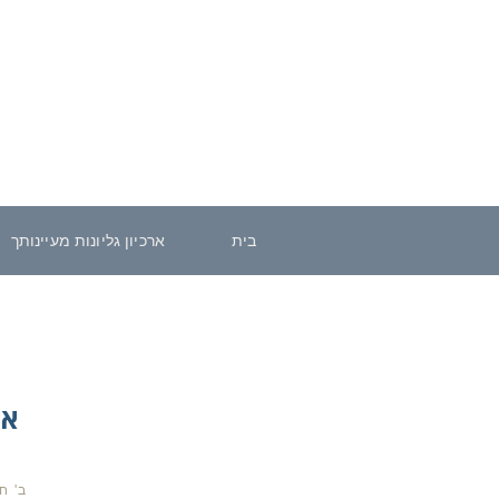
בית
ארכיון גליונות מעיינותך
או
ב' ח