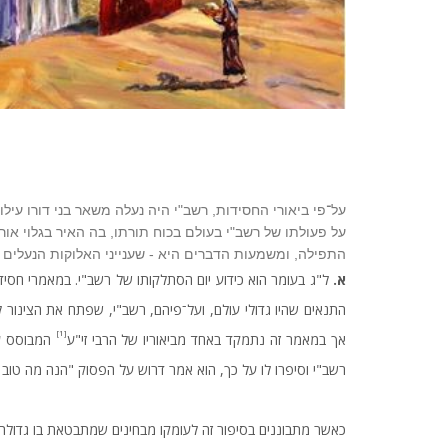
על־פי ביאורי החסידות, רשב"י היה נעלה משאר בני דורו עיל
על פעולתו של רשב"י בעולם בכוח תורתו, בה האיר בגלוי או
התפילה, ומשמעות הדברים היא - שענייני האלוקות הנעלי
א.
ל"ג בעומר הוא כידוע יום הסתלקותו של רשב"י. במאמרי חסידות
התנאים שהיו גדולי עולם, ועל־פיהם, רשב"י, שפתח את הצינור לגי
[1]
אך במאמר זה נתמקד באחד מביאוריו של הרבי זי"ע
המבוסס על
רשב"י וסיפרו לו על כך, הוא אמר דרוש על הפסוק "הנה מה טוב ו
כאשר מתבוננים בסיפור זה לעומקו מבחינים שמתבטאת בו גדולה