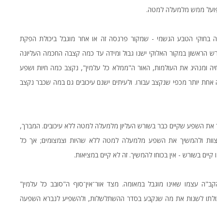
ועל ממש מלמעלה למטה.
בחוקי הטבע הגשמי - שמקור פרנסה זה או אחר מוגבל ביכולת הפקת
ש הראשון במקור האלוקי ישנו גבול ומידה עד כמה קצבה החכמה העליונה
יה ומנהיג את העולמות, האור ה"ממלא כל עלמין", נקצב כמה חיות ושפע
 אחת יותר מכפי שנקצב עבורו. ולעיתים ישנם עיכובים גם במה שכבר נקצב
ך את השפע שקיים כבר בשורש העליון מלמעלה למטה ללא עיכובים. המברך,
לצוות ולהמשיך את השפע מלמעלה למטה ללא שהיות וצמצומים; אך כל
יים בשורש - אין בכוחו להמשיך. זה לא קיים במציאות.
קב"ה עצמו שאינו מוגבל במאומה. מצד אור־אין־סוף ה"סובב כל עלמין"
יכולתו לשנות את מה שנקבע בסדר ההשתלשלות, ולהשפיע לנברא השפעה