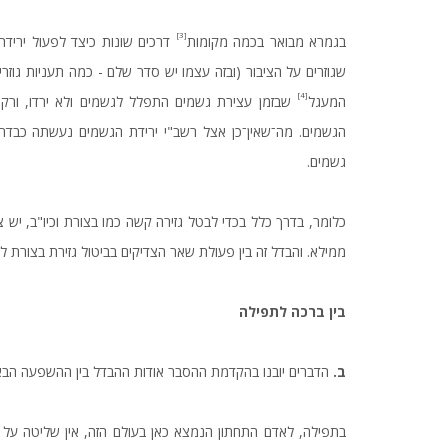
[3]
בגמרא מבואר בכמה מקומות
דרכים שונות כיצד לפעול ירידת
שגוזרים על הציבור (ובזה עצמו יש סדר שלם - כמה תעניות גוזר
[4]
המעגל
שבזמן עצירת גשמים התפלל לגשמים ולא ירדו, ורק ל
הגשמים. מה־שאין־כן אצל רשב"י ירידת הגשמים נעשתה כבדרך
גשמים.
כלומר, בדרך כלל בכדי לבטל גזירה קשה כמו בצורת וכיו"ב, יש 
ממילא. והבדל זה בין פעולת שאר הצדיקים בביטול גזירת בצורת ל
בין
ברכה
לתפילה
ב.
הדברים יובנו בהקדמת ההסבר אודות ההבדל בין ההשפעה הבא
בתפילה, לאדם התחתון הנמצא כאן בעולם הזה, אין שליטה על