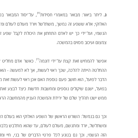
[6]
ג.
ליתר ביאור: מבואר במאמרי חסידות
, על־יסוד המבואר ב
האלוקי; אלא ששפע זה נמשך, משתלשל ויורד מעולם לעולם ו
הגשמי, ועל־ידי כך יש לאדם התחתון את היכולת לקבל שפע 
צמצום ועיכוב מסוים בהמשכה.
[7]
אפשר להמחיש זאת קצת על־ידי דוגמה
. כאשר אדם מחליט ל
ההחלטה הייתה להלכה, שכך ראוי לעשות, אך לא למעשה - הוא 
הדבר לפועל, הוא חושב פעם נוספת האם אכן ראוי לעשות זאת מש
בפועל, ישנם שיקולים נוספים ומחשבות חדשות כיצד לבצע זאת.
ממש ישנו תהליך שלם של ירידת והמשכת העניין מהמחשבה הראש
וכך גם בנמשל: השורש הראשון של השפע האלוקי הוא בעולם הא
ומשתלשל, יורד ומתגשם, מעולם לעולם, עד שהוא מתלבש בלבוש
הזה הגשמי, וכך גם בנוגע לכל פרטי הדברים של בני, חיי ו