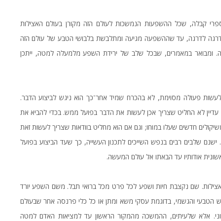
ספרי קבלה, שכל ההשפעות הנמשכות לעולם הזה מקורן בעולם האצילות
מדרגה לדרגה, עד שההשפעה מגיעה ומתלבשת בלבושי הטבע של עולם הזה
זה. ומבואר במאמרים, שבכל שלב של ירידת השפע מלמעלה למטה, ייתכן
עשות פעולה מסוימת, לא בהכרח שמיד אחר־כך הוא ניגש לביצוע הדבר.
עדיין לא החליט שצריך אכן לעשות את הדבר בפועל ממש. בכדי להביא את
יקולים חדשים שעלו במוחו; וגם אם הוא מחליט בוודאות שצריך לעשות זאת
 ישנם שלבים רבים בנפש השייכים לתכנון העשייה, כך שעד הביצוע בפועל
ונית אודותיו עד הבאתו אל עולם המעשה.
צילות. שם נקצבת חיות ושפע לכל פרט מכל ברואי תבל. משם השפע יורד
 הטבעי והגשמי, בדוגמת עסקי משא ומתן או כל כלי פרנסה אחר שבעולם
מזוני. אלא שלעיתים, ההמשכה מהמקור הראשון עד למציאות האדם למטה