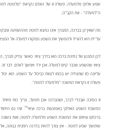
שפע אלוקי מלמעלה. פעולה זו של האדם נקראת "מלמטה למעלה
ה"למעלה" - את הקב"ה;
מה־שאין־כן בברכה, המברך אינו נמצא למטה מההשפעה ומבקש 
על־ידו היא להוריד ולהמשיך את השפע ממקורו למעלה אל המצי
לכן הסגנון של נתינת ברכה הוא בדרך ציווי. כאשר צדיק מברך,
ציוויו שהשפע שכבר קיים למעלה אכן ירד ויומשך לאדם. דבר זה 
עליונה כזו שמצידה יש בכוחו לצוות כביכול על השפע. הוא יכו
פעולה זו נקראת המשכה "מלמעלה למטה".
זו הסיבה שבכדי לברך, ושהברכה אכן תפעל, צריך כוח מיוחד. 
[5]
המשכת השפע האלוקי באמצעות ברכה וציווי
. זוהי גם הייחו
ברכתם וציווים את המשכת השפע מלמעלה למטה; זאת בשונה מה
שימשיך שפע למטה - אין צורך להיות בדרגה רוחנית גבוהה, אלא