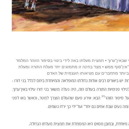
וי שבאין־ערוך • תמצית מעלתו באה לידי ביטוי בסיפור הזוהר המלמד
ר־אין־סוף ממש • מצד בחינה זו מתמזגים יחד מעלת התורה ומעלת
ם ביותר מתחברים עם מציאותו העצמית של האדם
 יש ביאורים רבים אודות גדולתו המופלאה והמיוחדת ביחס לכלל בני דורו -
לוי פנימיות התורה בעולם הזה, היה נעלה משאר בני דורו עילוי באין־ערוך.
[2]
 סיפור הזוהר
הבא: אירע פעם שהעולם הוצרך למטר, וכאשר באו לפני
מה נעים שבת אחים גם יחד" ועל־ידי כך ירדו גשמים.
 מיוחדת, ובמובן מסוים היא המסמלת את תמצית מעלתו הגדולה.