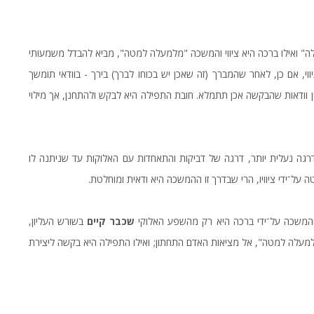
" ואילו ברכה היא ציווי והמשכה "מלמעלה למטה", מביא להבדל משמעותי
וי, אם כן, לאחר שהמברך (זה שאכן יש בכוחו לברך) בירך - בוודאי תומשך
וודאות שהבקשה אכן תתמלא. חובת התפילה היא לבקש ולהתחנן, אך מילוי
גה נעלית יותר, דרגה של דביקות והתאחדות עם האלוקות עד שניתנה לו
על־ידי ציוויו, הרי שבדרך זו ההמשכה היא ודאית ומוחלטת.
המשכה על־ידי ברכה היא רק מהשפע האלוקי
שכבר קיים
בשורש העליון,
מעלה למטה", אל מציאות האדם התחתון; ואילו התפילה היא בקשה ליצירת