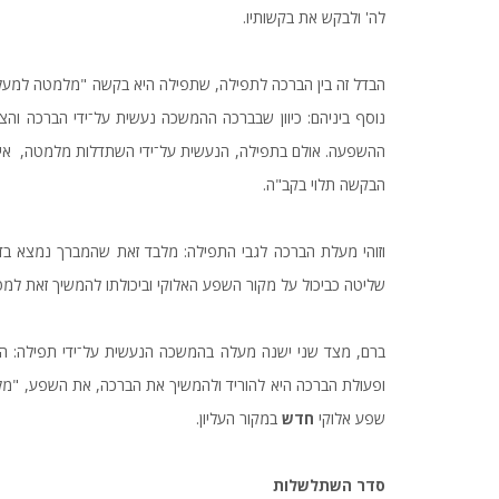
לה' ולבקש את בקשותיו.
הבדל זה בין הברכה לתפילה, שתפילה היא בקשה "מלמטה למעלה
נוסף ביניהם: כיוון שבברכה ההמשכה נעשית על־ידי הברכה והציו
ההשפעה. אולם בתפילה, הנעשית על־ידי השתדלות מלמטה, אין 
הבקשה תלוי בקב"ה.
וזוהי מעלת הברכה לגבי התפילה: מלבד זאת שהמברך נמצא בדר
שליטה כביכול על מקור השפע האלוקי וביכולתו להמשיך זאת למטה 
ברם, מצד שני ישנה מעלה בהמשכה הנעשית על־ידי תפילה: ה
ופעולת הברכה היא להוריד ולהמשיך את הברכה, את השפע, "מל
שפע אלוקי
חדש
במקור העליון.
סדר
השתלשלות