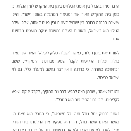
הדבר טמון בהבדל בין אופני הגילויים בזמן בית המקדש לזמן הגלות. כי
בזמן בית המקדש האיר אור "פנימי" המתגלה באופן "ישר". והיינו
שישנה הבחנה ברורה בין ישראל לעמים ובין פנים לאחור, שלכן עיקר
הגילוי הוא בישראל, ובאומות העולם נמשכת יניקה מועטת מבחינת
אחור.
לעומת זאת בזמן הגלות, כאשר "קוב"ה סליק לעילא" והאור אינו מאיר
בגלוי, יכולות הקליפות לקבל שפע מבחינת ה"מקיף", ששם
"כחשיכה כאורה", כי בדרגה זו אין דבר נחשב למעלה כלל, גם לא
ישראל כביכול.
וזהו "וינשאהו", שהמן רצה להגיע לבחינת המקיף, לקבל יניקה ושפע
לקליפות, ולכן גם "הפיל פור הוא הגורל".
נאמר "בחיק יוטל גורל ומה' כל משפטו", כי הגורל הוא מאת ה'.
כאשר האדם עושה גורל, הרי הוא מפקיד את החלטתו בידי הגורל
מבלי לערב לא את שכלו ולא את רגשותיו. יתר על כן, גם רצונו של