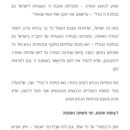
שפע לביצוע הגזירה – התגלתה אהבת ה' העצמית לישראל גם
בבחינת ה"גורל" – ש"ואוהב את יעקב ואת עשיו שנאתי".
במה זכו ישראל, שלמרות מצבם השפל כל כך בגלות פרס, לאחר
הגזירה האיומה, התגלתה הבחירה העצמית של הקב"ה בישראל גם
בבחינת הגורל? – הוא בזכות עמידתם בתוקף ובמסירות נפש מול כל
אויביהם במשך כשנה (מיום שנודעה הגזירה עד ליום שהיתה אמורה
להתבצע), שלא להמיר את דתם ולהישאר באמונת ה' (גם למראית
עין).
כוח מסירות הנפש הקיים ביהודי, הוא בחינת ה"גורל" שבו, שלמעלה
מכל כוחותיו השכליים הרגשיים והמעשיים ואף מעל לרצונו, אלא
מגיע מעצם ופנימיות הנפש ממש.
לַעֲשׂוֹת אוֹתָם, יְמֵי מִשְׁתֶּה וְשִׂמְחָה
חיוב ה"בסומי" על כל אחד, וגם למי שבדרגת "אנוש" – חייב איניש