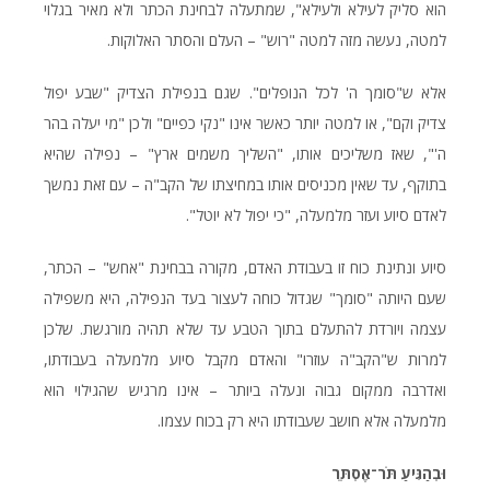
הוא סליק לעילא ולעילא", שמתעלה לבחינת הכתר ולא מאיר בגלוי
למטה, נעשה מזה למטה "רוש" – העלם והסתר האלוקות.
אלא ש"סומך ה' לכל הנופלים". שגם בנפילת הצדיק "שבע יפול
צדיק וקם", או למטה יותר כאשר אינו "נקי כפיים" ולכן "מי יעלה בהר
ה'", שאז משליכים אותו, "השליך משמים ארץ" – נפילה שהיא
בתוקף, עד שאין מכניסים אותו במחיצתו של הקב"ה – עם זאת נמשך
לאדם סיוע ועזר מלמעלה, "כי יפול לא יוטל".
סיוע ונתינת כוח זו בעבודת האדם, מקורה בבחינת "אחש" – הכתר,
שעם היותה "סומך" שגדול כוחה לעצור בעד הנפילה, היא משפילה
עצמה ויורדת להתעלם בתוך הטבע עד שלא תהיה מורגשת. שלכן
למרות ש"הקב"ה עוזרו" והאדם מקבל סיוע מלמעלה בעבודתו,
ואדרבה ממקום גבוה ונעלה ביותר – אינו מרגיש שהגילוי הוא
מלמעלה אלא חושב שעבודתו היא רק בכוח עצמו.
וּבְהַגִּיעַ תֹּר־אֶסְתֵּר