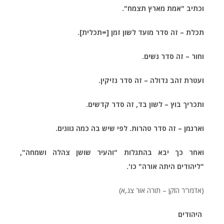
וכתיב "אמת מארץ תצמח".
תכלת – זה סדר מועד לשון זמן [=תכלית].
וחור – זה סדר נשים.
ועטרת זהב גדולה – זה סדר נזיקין.
ותכריך בוץ – לשון בד, זה סדר קדשים.
וארגמן – זה סדר טהרות. לפי שיש בה כמה גוונים.
ואחר כך יבא בהתגלות "והעיר שושן צהלה ושמחה",
"ליהודים היתה אורה" כו'.
(אדמו"ר הזקן – תורה אור צג,א)
היהודים