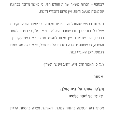
לבסומי – הנחות משאר שמות האדם הוא, כי כאשר מדובר בבחינה
שלמעלה מטעם ודעת, אין מקום להבדלי דרגות.
מסירות הנפש שהתגלתה בפורים מקורה בפנימיות הנפש וקיימת
אצל כל יהודי. לכן גם השמחה היא "עד דלא ידע", כי בניגוד לשאר
החגים, הרי שבפורים אין מקום לחשש ממצב לא רצוי עקב כך.
והסיבה, כי שמחה זו אינה נמדדת על פי שכל, אלא באה מפנימיות
הנפש, ולכן היא בלי גבול.
(על פי מאמר הרבי זי"ע, "חייב אינש" תשי"ז)
אסתר
וַתִּלָּקַח אֶסְתֵּר אֶל־בֵּית הַמֶּלֶךְ,
אֶל־יַד הֵגַי שֹׁמֵר הַנָּשִׁים
אסתר היא הנשמה בהיותה למטה, והאלקות אצלה בהסתר. עליית