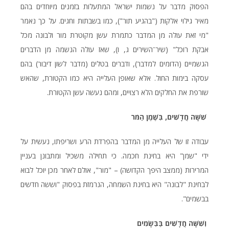
הפסוק מדבר על נשמות ישראל המתעלות בזמנים מיוחדים בהם
מאיר גילוי אלקות ("בהגיע תור"), כמו בשבתות וחגים. על כך נאמר
"מי זאת עולה מן המדבר כתמרת עשן מקוטרת מור ולבונה מכל
אבקת רוכל" (שיר־השירים ג, ו), שאז עולה הנשמה מן הדברים
הגשמיים (הדומים למדבר), ודברים בטלים (מדבר לשון דיבור) בהם
עסקה בימות החול. אלא שאופן העלייה היא כמו הקטורת, שהאש
שורפת את החלקים הלא רצויים, ומהם נעשה עשן הקטורת.
שִׁשָּׁה חֳדָשִׁים, בְּשֶׁמֶן הַמֹּר
עבודה זו של העלייה מן המדבר בהפרדת הרע ושריפתו, נעשית על
ידי "שמן" היא בחינת חכמה. כי תחילה משכיל ומתבונן בעניין
המרירות (ממצב היפך הקדושה) – "מור", אולם לאחר מכן יוכל לבוא
לבחינת "לבונה" היא בחינת השמחה, הנרמזת בפסוק "וששה חדשים
בבשמים".
וְשִׁשָּׁה חֳדָשִׁים בַּבְּשָׂמִים