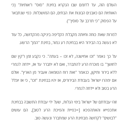
העולם הזה, עד לדומם שבו הנקרא בחינת "סוס" ו"אותיות" (כי
האותיות הם כאבנים הבונות את הבתים, הם המושכלות. כפי שנתבאר
על הפסוק "כי תרכב על סוסיך").
למרות שאת כוחה וחיותה מקבלת הקליפה ביניקה מהקדושה, כל עוד
לא נעשה בה הבירור היא בבחינת רע גמור, בחינת "המן" הרשע.
על כך נאמר "זכו אחישנה, לא זכו – בעתה". כי נקבע זמן ו"קץ שם
לחושך" בו מוכרח הרע להתברר, ואם לא יתברר עד אז, יידחה לגמרי
ללא בירור ותיקון, כנאמר "ואת רוח הטומאה אעביר מן הארץ". אולם
אם ימהרו ישראל בעבודת הבירורים, אז יהיו בבחינת "זכו", כי אז יוכלל
הרע בטוב ולא יידחה לגמרי.
זוהי עבודתם של ישראל בימי הגלות, שעל ידי עבודת התשובה בבחינת
אתכפייא והאתהפכא [=כפיית והפיכת הרע לטוב], הם עושים
"לבושים" לקדושה מבחינת הרע שמתברר ונעשה טוב.