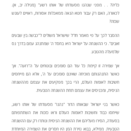
כליה? . . מפני שנהנו מסעודתו של אותו רשע" (מגילה יב, א).
לכאורה, האם רק עבור חטא הנאה ממאכלות אסורות, ראויים לעונש
שכזה?
ההסבר לכך על פי מאמר חז"ל שישראל משולים ל"כבשה בין שבעים
זאבים". כי ההשגחה על ישראל היא בחסד ה' שמתנהג עמם בדרך נס
שלמעלה מהטבע.
אך שמירה זו קיימת כל עוד הם סומכים ובוטחים על ה"רועה". אך
כאשר התנהגותם מוכיחה שאינם סומכים על ה', אלא הם מייחסים
חשיבות לאומות העולם, הרי בכך מפקיעים את עצמם מההשגחה
הניסית, ומכניסים את עצמם תחת ההשגחה הטבעית.
כאשר בני ישראל שבאותו הדור "נהנו" מסעודתו של אותו רשע,
שייחסו כבוד וחשיבות לאומות העולם וראו כזכות את השתתפותם
בסעודה, הסירו מעליהם את ההשגחה הניסית ונותרו רק עם ההשגחה
הטבעית. ממילא, בבוא גזירת המן היו חסרים את השמירה המיוחדת