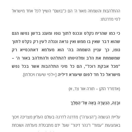
ההתלהבות והשמחה מאור ה' הם כ"בושם" השייך לכל אחד מישראל
לפי מדרגתו:
כי כמו שהריח נקלט ונכנס לתוך גופו ומענג בדשן נפשו הגם
שהוא דבר שאין בו ממש ואין נראה ונגלה לעין רק נקלט לתוך
גופו, כך עניין השמחה בה' הוא מעלמא דאתכסייא רק
שמשמחת את הלב ומלהיטתו להתלהט ולהתלהב באור ה' –
"מכל אבקת רוכל", הם כל מיני התלהבות אשר בכל נפש
מישראל כל חד לפום שיעורא דיליה
[=לפי שיעורו ויכולתו].
(אדמו"ר הזקן – תורה אור צד, א)
וּבָזֶה, הַנַּעֲרָה בָּאָה אֶל־הַמֶּלֶךְ
עליית הנשמה ("הנערה") מדרגה לדרגה בעולם העליון מצריכה זיכוך
באמצעות "עמוד" ו"נהר דינור" שעל ידם מתבטלת מעלתה ושוכחת