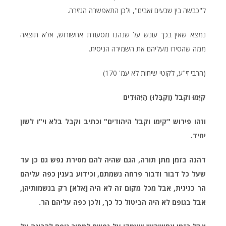
ל"כבשה בין שבעים זאבים", ולכן התאפשרה הגזירה.
נמצא שאין בכך עונש על שנהנו מסעודת אחשורוש, אלא תוצאה
ממה שהסירו מעליהם את השמירה הניסית.
(הרבי זי"ע, לקוטי שיחות לא עמ' 170)
קִיְּמוּ וקבל (וְקִבְּלוּ) הַיְּהוּדִים
וזהו פירוש "קימו וקבל היהודים" וכתיב וקבל בלא וי"ו לשון
יחיד.
דהנה בזמן מתן תורה, הגם שהיה להם מסירת נפש גם כן עד
שעל כל דבור ודבור פרחה נשמתם, וכידוע בענין כפה עליהם
הר כגיגית, אבל מכל מקום זה לא היה [אלא] רק בנשמותיהן,
אבל בגופם לא היה הביטול כל כך, ולכן כפה עליהם הר.