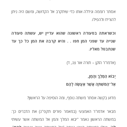
אסתר רוממה וגידלה אותו כדי שיתקרב אל הקדושה, ומשם היה ניתן
להורידו ולהפילו.
וכשראתה בסעודה ראשונה שהוא עדיין יש, עשתה סעודה
שנייה עד שפני המן חפו . . והיא קרבה את המן כל כך עד
שנתבטל מאליו.
(אדמו"ר הזקן – תורה אור צג, ד)
יָבוֹא הַמֶּלֶךְ וְהָמָן,
אֶל־הַמִּשְׁתֶּה אֲשֶׁר אֶעֱשֶׂה לָהֶם
מדוע בקשה אסתר משתה נוסף, ומה הוסיפה על הראשון?
מבאר אדמו"ר האמצעי (במאמר פורים תקפ"ג) את הדברים כך:
במשתה הראשון נאמר "יבוא המלך והמן אל המשתה אשר עשיתי