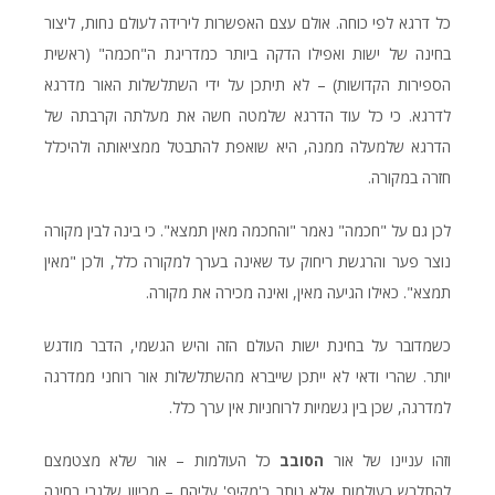
כל דרגא לפי כוחה. אולם עצם האפשרות לירידה לעולם נחות, ליצור
בחינה של ישות ואפילו הדקה ביותר כמדריגת ה"חכמה" (ראשית
הספירות הקדושות) – לא תיתכן על ידי השתלשלות האור מדרגא
לדרגא. כי כל עוד הדרגא שלמטה חשה את מעלתה וקרבתה של
הדרגא שלמעלה ממנה, היא שואפת להתבטל ממציאותה ולהיכלל
חזרה במקורה.
לכן גם על "חכמה" נאמר "והחכמה מאין תמצא". כי בינה לבין מקורה
נוצר פער והרגשת ריחוק עד שאינה בערך למקורה כלל, ולכן "מאין
תמצא". כאילו הגיעה מאין, ואינה מכירה את מקורה.
כשמדובר על בחינת ישות העולם הזה והיש הגשמי, הדבר מודגש
יותר. שהרי ודאי לא ייתכן שייברא מהשתלשלות אור רוחני ממדרגה
למדרגה, שכן בין גשמיות לרוחניות אין ערך כלל.
וזהו עניינו של אור
הסובב
כל העולמות – אור שלא מצטמצם
להתלבש בעולמות אלא נותר כ'מקיף' עליהם – מכיוון שלגבי בחינה