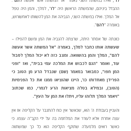
לו
", ואילו במשתה השני נאמר "אל המשתה אשר אעשה
להם
".
ההבדל ביניהם, שהמשתה הראשון היה "
לו
", למלך, והמן היה טפל
אל המלך. ואילו במשתה השני, הגביהה את המן להשוותו לאחשורוש,
באומרה "
להם
".
כוונתה של אסתר היתה, שרצתה להגביה את המן ומשם להפילו –
שעשתה אותו כחבר למלך, באמרה "אל המשתה אשר אעשה
להם", המלך והמן בהשוואה. ומצב כזה לא יכול המלך לסבול
עוד, ואומר "הגם לכבוש את המלכה עמי בבית", ואז "ופני
המן חפו", כמבואר במאמר (שם) שנבדל הרע מן הטוב כי
הפרידן מאחדותו כו', היינו שהוציאו ממנו את כל הפנימיות
(הטוב), ובמילא בטלה מציאות הרע לגמרי, כמו שכתוב
"ויאמר המלך תלוהו עליו, ויתלו את המן על העץ".
והעניין בעבודת ה' הוא, שכאשר אין כוח להתגבר על הקליפה אז אין
עצה אחרת אלא לעורר את המלחמה בה על ידי הקב"ה עצמו. כי
כאשר רואים מלמעלה שתוקף הקליפה הוא כל כך שמשתווה