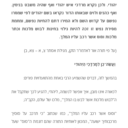
יהודי. ולכן נקרא מרדכי איש יהודי ואף שהיה משבט בנימין.
ואף כהנים ולוים שבאותו הדור נקראו בשם יהודים לפי שמסרו
נפשם על קדוש השם ולא המירו דתם להחיות נפשם, ומחמת
מסירת נפש זו זכה להיות גילוי בחינות לבוש מלכות וכתר
מלכות וסוס אשר רכב עליו המלך.
(על פי תורה אור לאדמו"ר הזקן, מגילת אסתר צ, א – צא, ב)
וַעֲשֵׂה־כֵן לְמָרְדֳּכַי הַיְּהוּדִי
בהמשך לזה, דברים שהשמיע הרבי באחת מהתוועדויות פורים:
לכאורה אינו מובן, איך אפשר לנשמה, ליהודי, להגיע לכך שתקבל את
ה"לבוש מלכות אשר לבש בו המלך", מלכו של עולם, הקב"ה;
"וסוס אשר רכב עליו המלך", כמו שכתוב "כי תרכב על סוסיך
מרכבותיך ישועה", המכוון לאותיות התורה שהם דוגמת ה"סוס" שעל