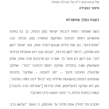
מליובאוויטש זי"ע על מגילת אסתר
סיפור המגילה
כְּשֶׁבֶת הַמֶּלֶךְ אֲחַשְׁוֵרוֹשׁ
כשם שאסתר רומזת לכנסת ישראל בזמן הגלות, כך גם בחינת
אחשורוש רומזת לבחינת האלוקות המאירה בזמן הגלות. הנה
"אחש־ורוש", הם שתי מילים שנעשו למלה אחת, והם "אחש" לשון
חש ושתיקה, ו"רוש" לשון מרירות, "ענבמו ענבי רוש אשכלות מרורות
למו", וגם לשון רש וחסר כל. ואם כי הם מרכיבים מלה אחת, אולם
משמעותן שונה בתכלית. שתיקה רומזת לבחינת "כתר", שתיקה
שלמעלה מחכמה ודיבור – "סיג לחכמה – שתיקה" (למרות
שמופיעה לעתים במשמעות שלילית כמו "כרחל לפני גוזזיה נאלמה",
כאן היא שתיקה למעליותא). ואילו מרירות ["אחריתה מרה כלענה"]
קשורה בסיבת הגלות, כי "מפני חטאנו גלינו מארצנו".
חיבורם יחד למילה אחת מלמד על שייכותם, כי כאשר "קודשא בריך