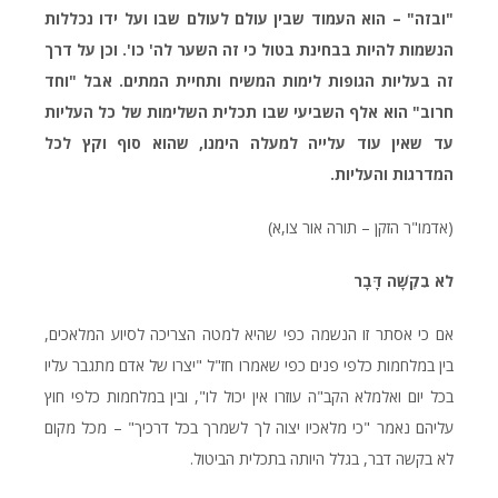
"ובזה" – הוא העמוד שבין עולם לעולם שבו ועל ידו נכללות
הנשמות להיות בבחינת בטול כי זה השער לה' כו'. וכן על דרך
זה בעליות הגופות לימות המשיח ותחיית המתים. אבל "וחד
חרוב" הוא אלף השביעי שבו תכלית השלימות של כל העליות
עד שאין עוד עלייה למעלה הימנו, שהוא סוף וקץ לכל
המדרגות והעליות.
(אדמו"ר הזקן – תורה אור צו,א)
לֹא בִקְשָׁה דָּבָר
אם כי אסתר זו הנשמה כפי שהיא למטה הצריכה לסיוע המלאכים,
בין במלחמות כלפי פנים כפי שאמרו חז"ל "יצרו של אדם מתגבר עליו
בכל יום ואלמלא הקב"ה עוזרו אין יכול לו", ובין במלחמות כלפי חוץ
עליהם נאמר "כי מלאכיו יצוה לך לשמרך בכל דרכיך" – מכל מקום
לא בקשה דבר, בגלל היותה בתכלית הביטול.