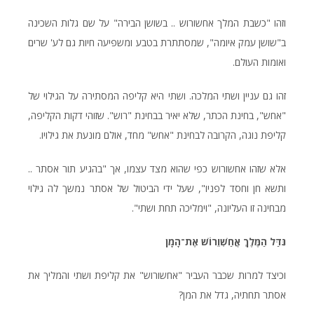
וזהו "כשבת המלך אחשורוש .. בשושן הבירה" על שם גלות השכינה
ב"שושן עמק איומה", שמסתתרת בטבע ומשפיעה חיות גם לע' שרים
ואומות העולם.
זהו גם עניין ושתי המלכה. ושתי היא קליפה המסתירה על הגילוי של
"אחש", בחינת הכתר, שלא יאיר בבחינת "רוש". שזוהי דקות הקליפה,
קליפת נוגה, הקרובה לבחינת "אחש" מחד, אולם מונעת את גילויו.
אלא שזהו אחשורוש כפי שהוא מצד עצמו, אך "בהגיע תור אסתר ..
ותשא חן וחסד לפניו", שעל ידי הביטול של אסתר נמשך לה גילוי
מבחינה זו העליונה, "וימליכה תחת ושתי".
גִּדַּל הַמֶּלֶךְ אֲחַשְׁוֵרוֹשׁ אֶת־הָמָן
וכיצד למרות שכבר העביר "אחשורוש" את קליפת ושתי והמליך את
אסתר תחתיה, גדל את המן?