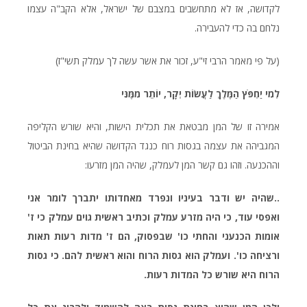
לקדושה, אז לא מתחשבים במצבם של ישראל, אלא הקב"ה עצמו
נלחם בה כדי להעבירה.
(על פי מאמר הרבי זי"ע, זכור את אשר עשה לך עמלק תשי"ז)
לְמִי יַחְפֹּץ הַמֶּלֶךְ לַעֲשׂוֹת יְקָר, יוֹתֵר מִמֶּנִּי
אמירה זו של המן מבטאת את תכלית הישות, והיא שורש הקליפה
המגביהה את עצמה בגסות רוח כנגד הקדושה שהיא בחינת הביטול
וההכנעה. וזהו גם קשר המן לעמלק, שהיה המן מזרעו:
..שהיה יש ודבר בעיניו ונפרד מאחדותו יתברך לומר אני
ואפסי עוד, כי היה מזרע עמלק וכתיב ראשית גוים עמלק כי ז'
אומות הכנעני והחתי כו' שבפסוק, הם ז' מדות רעות תאות
ורציחה כו'. ועמלק הוא גסות הרוח והוא ראשית להם. כי גסות
הרוח היא שורש כל המדות רעות.