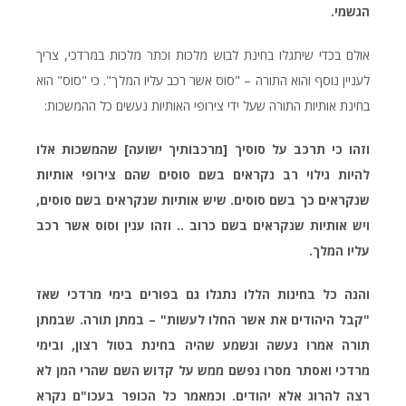
הגשמי.
אולם בכדי שיתגלו בחינת לבוש מלכות וכתר מלכות במרדכי, צריך
לעניין נוסף והוא התורה – "סוס אשר רכב עליו המלך". כי "סוס" הוא
בחינת אותיות התורה שעל ידי צירופי האותיות נעשים כל ההמשכות:
וזהו כי תרכב על סוסיך [מרכבותיך ישועה] שהמשכות אלו
להיות גילוי רב נקראים בשם סוסים שהם צירופי אותיות
שנקראים כך בשם סוסים. שיש אותיות שנקראים בשם סוסים,
ויש אותיות שנקראים בשם כרוב .. וזהו ענין וסוס אשר רכב
עליו המלך.
והנה כל בחינות הללו נתגלו גם בפורים בימי מרדכי שאז
"קבל היהודים את אשר החלו לעשות" – במתן תורה. שבמתן
תורה אמרו נעשה ונשמע שהיה בחינת בטול רצון, ובימי
מרדכי ואסתר מסרו נפשם ממש על קדוש השם שהרי המן לא
רצה להרוג אלא יהודים. וכמאמר כל הכופר בעכו"ם נקרא