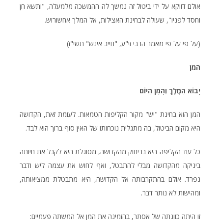
אולם דווקא על ידי ביטול זה נמשך לה ההמשכה מלמעלה, "ותשא חן
וחסד לפניו", שעולה לבחינת האצילות, אל המלך אחשורוש.
(על פי על פי מאמר הרבי זי"ע, "חייב אינש" תשי"ז)
המן
יָבוֹא הַמֶּלֶךְ וְהָמָן הַיּוֹם
המן הוא בחינת "יש" מקור הקליפות הטמאות. לעומת זאת, הקדושה
היא מקום הביטול, בה מתגלית נוכחותו של האין סוף ברוך הוא לבד.
כל עוד הקליפה היא בריחוק מהקדושה, מסוגלת היא לקבל את חיותה
ביניקה מהקדושה מבלי להתבטל, ואף לחוש את עצמה ליש ודבר
נפרד. אולם בהתקרבותה אל הקדושה, היא מתבטלת ממציאותה,
ומהישות לא נותר דבר.
זו היתה כוונתה של אסתר, בהזמינה את המן אל המשתה פעמיים: