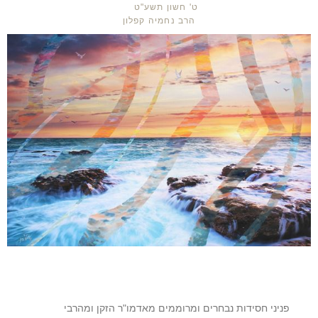
ט' חשון תשע"ט
הרב נחמיה קפלון
פניני חסידות נבחרים ומרוממים מאדמו"ר הזקן ומהרבי