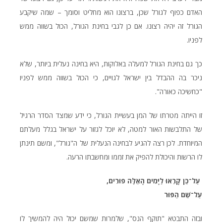
האדם כפוף לגורל שכן, ברצונו הוא מחליט וסומך – שמה שיקבע
הגורל זה יהיה רצונו. אם כן לגבי בחינת הגורל, הכול בשווה ממש
לפניו.
כך גם בחינת הגורל למעלה באלוקות, היא בחינה נעלית ביותר, שלא
ניכר בה ההבדל בין ישראל לגויים, כי הכול בשווה ממש לפניו
"כחשיכה כאורה".
זו הייתה מטרתו של המן בעשיית הגורל, כי ידע שמצד הסדר הרגיל
של התלבשות האור למטה, לא יוכל לגזור על ישראל בגלל מעלתם
המיוחדת. לכן רצה להגיע לבחינה הנעלית של ה"גורל", ומשם תינתן
לו הרשות והיכולת להפיק את זממו ומחשבתו הרעה.
עַל־כֵּן קָרְאוּ לַיָּמִים הָאֵלֶּה פוּרִים,
עַל־שֵׁם הַפּוּר
ובזה התבטא "תוקף הנס", שלמרות שמשם יכול היה להמשיך לו