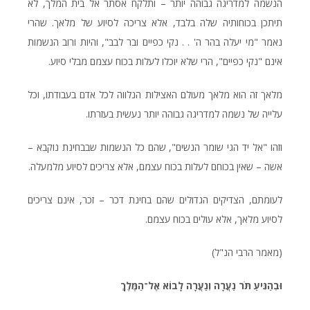
הנשמה למדריגה גבוהה יותר – ותלקח אסתר אל בית המלך, לא
תיתכן בכוחותיה שלה בלבד, אלא צריכה לסיוע של מלאך. שהרי
נאמר "מי יעלה בהר ה' . . נקי כפיים ובר לבב", והיות ורוב הנשמות
אינם "נקי כפיים", הרי שלא יוכלו לעלות בכוח עצמם מבלי סיוע.
מלאך זה הוא מלאך מעולם האצילות הנלווה לכל אדם בעבודתו, וכל
עלייה של נשמה למדריגה גבוהה יותר נעשית בעזרתו.
וזהו "אל יד הגי שומר הנשים", שהם כל הנשמות שבבחינת נוקבא –
אשה – שאין בכוחם לעלות בכוח עצמם, אלא צריכים לסיוע מלמעלה.
לעומתם, הצדיקים הגדולים שהם בחינת דכר – זכר, אינם צריכים
לסיוע מלאך, אלא עולים בכוח עצמם.
(מאמר הרבי הנ"ל)
וּבְהַגִּיעַ תֹּר נַעֲרָה וְנַעֲרָה לָבוֹא אֶל־הַמֶּלֶךְ