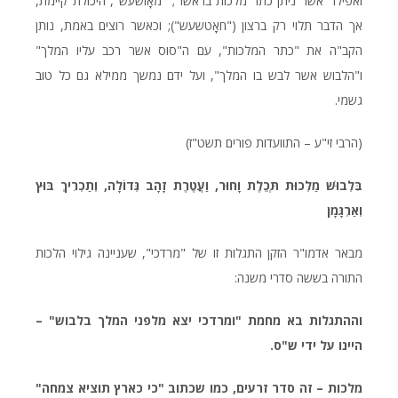
ואפילו "אשר ניתן כתר מלכות בראשו"; "מאָזשעש", היכולת קיימת,
אך הדבר תלוי רק ברצון ("חאָטשעש"); וכאשר רוצים באמת, נותן
הקב"ה את "כתר המלכות", עם ה"סוס אשר רכב עליו המלך"
ו"הלבוש אשר לבש בו המלך", ועל ידם נמשך ממילא גם כל טוב
גשמי.
(הרבי זי"ע – התוועדות פורים תשט"ז)
בִּלְבוּשׁ מַלְכוּת תְּכֵלֶת וָחוּר, וַעֲטֶרֶת זָהָב גְּדוֹלָה, וְתַכְרִיךְ בּוּץ
וְאַרְגָּמָן
מבאר אדמו"ר הזקן התגלות זו של "מרדכי", שעניינה גילוי הלכות
התורה בששה סדרי משנה:
וההתגלות בא מחמת "ומרדכי יצא מלפני המלך בלבוש" –
היינו על ידי ש"ס.
מלכות – זה סדר זרעים, כמו שכתוב "כי כארץ תוציא צמחה"