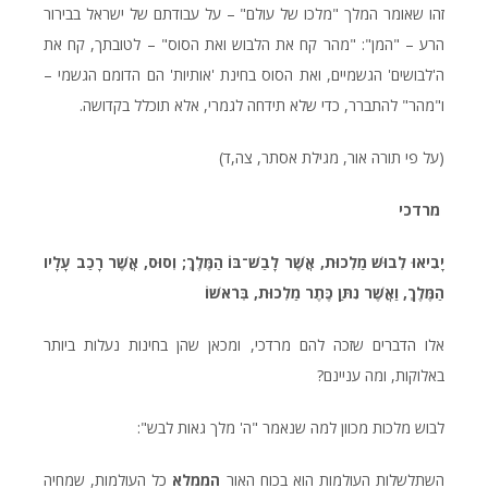
זהו שאומר המלך "מלכו של עולם" – על עבודתם של ישראל בבירור
הרע – "המן": "מהר קח את הלבוש ואת הסוס" – לטובתך, קח את
ה'לבושים' הגשמיים, ואת הסוס בחינת 'אותיות' הם הדומם הגשמי –
ו"מהר" להתברר, כדי שלא תידחה לגמרי, אלא תוכלל בקדושה.
(על פי תורה אור, מגילת אסתר, צה,ד)
מרדכי
יָבִיאוּ לְבוּשׁ מַלְכוּת, אֲשֶׁר לָבַשׁ־בּוֹ הַמֶּלֶךְ; וְסוּס, אֲשֶׁר רָכַב עָלָיו
הַמֶּלֶךְ, וַאֲשֶׁר נִתַּן כֶּתֶר מַלְכוּת, בְּרֹאשׁוֹ
אלו הדברים שזכה להם מרדכי, ומכאן שהן בחינות נעלות ביותר
באלוקות, ומה עניינם?
לבוש מלכות מכוון למה שנאמר "ה' מלך גאות לבש":
השתלשלות העולמות הוא בכוח האור
הממלא
כל העולמות, שמחיה