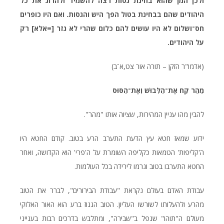
ולכן המן שהוא בחינת גסות רצה להשמיד ולהרוג את כל
היהודים שהם בבחינת בטול הפך היש והגסות. ואם היו כופרים
חס־ושלום לא היו עושים להם כלום שהרי לא גזר [=אלא] רק
על היהודים.
(אדמו"ר הזקן – תורה אור צט,א־ב)
מַהֵר קַח אֶת־הַלְּבוּשׁ וְאֶת־הַסּוּס
להבין מהו עניין המהירות, שציוה אותו "מהר".
ידוע שמאז חטא עץ הדעת התערב הרע בטוב. קודם החטא היו
ה'קליפות' הטמאות כקליפה השומרת על ה'פרי' הוא הקדושה, ואחר
החטא התערבו בטוב וגרמו לירידה בכל העולמות.
עבודת האדם בעולם נקראת "עבודת הבירורים", לברר את הטוב
מהרע ולהעלותו לשורשו העליון. הטוב הגנוז ברע הוא האור האלוקי
מעולם ה"תוהו" שנפל ב"שבירה", ומתלבש בדרכים רבות בענייני