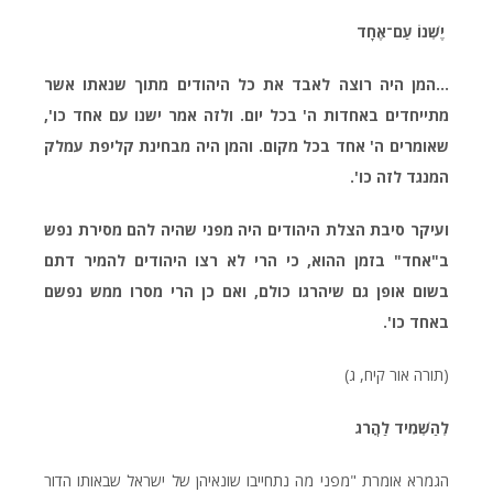
יֶשְׁנוֹ עַם־אֶחָד
...המן היה רוצה לאבד את כל היהודים מתוך שנאתו אשר
מתייחדים באחדות ה' בכל יום. ולזה אמר ישנו עם אחד כו',
שאומרים ה' אחד בכל מקום. והמן היה מבחינת קליפת עמלק
המנגד לזה כו'.
ועיקר סיבת הצלת היהודים היה מפני שהיה להם מסירת נפש
ב"אחד" בזמן ההוא, כי הרי לא רצו היהודים להמיר דתם
בשום אופן גם שיהרגו כולם, ואם כן הרי מסרו ממש נפשם
באחד כו'.
(תורה אור קיח, ג)
לְהַשְׁמִיד לַהֲרֹג
הגמרא אומרת "מפני מה נתחייבו שונאיהן של ישראל שבאותו הדור