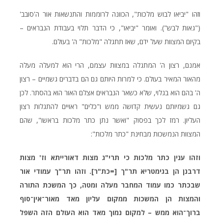
וזהו "יביאו לבוש מלכות", הכוונה לרוממות והתנשאות אור ה'סובב'
("גאות לבש"). ואומר "יביאו", כי הדבר תלוי בעבודת הנבראים –
בקיום המצוות שעל ידם, שאז תתגלה "מלכות" ה' בעולם.
אמנם, רצון ה' המתגלה במצוות עצמם, הרי הוא למעלה מעלה
מהאור המאיר בעולם. כי למרות היותם גם הם בדברים גשמיים – רצון
ה' בהם הוא בגלוי, שלא כשאר הנבראים אצלם האור הוא בהסתר. לכן
גם גשמיותם נעשית קדושה ממש ו"כלים" ראויים להתגלות רצון
העליון. רמז לכך בפסוק "ואשר נתן כתר מלכות בראשו", שהם
המצוות הנמשכות מבחינת "כתר מלכות":
וזהו ענין כתר מלכות כי תרי"ג מצות דאורייתא וז' מצות
דרבנן הן בגימטריא תר"ך [=כת"ר]. וזהו תר"ך עמודי אור
שבכתר כמו עמוד המחבר מעלה ומטה, כך המשכת התורה
והמצות הן המשכות ממקום עליון מאד מאור־אין־סוף
ברוך־הוא ממש – למקום נמוך מאד הוא העולם הזה השפל