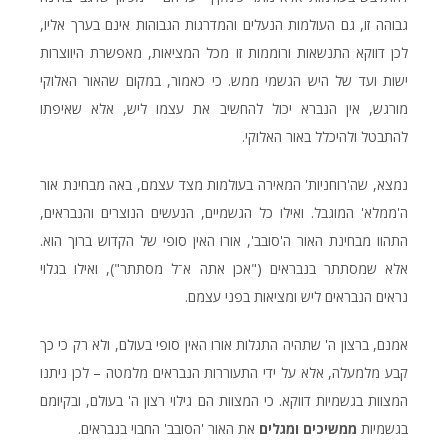
גבוהה זו, גם העולמות הנעלים והמדרגות הגבוהות אינם בערך אליו,
לכן דווקא התנשאות ורוממות זו מכל המציאות, מאפשרת היווצרות
ישות ועד של היש הגשמי ממש. כי כאמור, במקום שהאור האלוקי
מורגש, אין הנברא יכול להחשיב את עצמו ליש, אלא שאיפתו
להתבטל ולהיכלל באור האלוקי.
נמצא, שה'רוחניות' המאירה בעולמות מצד עצמם, באה מבחינת אור
ה'ממלא' המוגבל. ואילו כל הגשמיים, הנעשים הנוצרים והנבראים,
התהוו מבחינת האור ה'סובב', אורו האין סופי של הקדוש ברוך הוא.
אלא שמסתתר בנבראים ("אכן אתה א־ל מסתתר"), ואילו בגלוי
נראים הנבראים ליש ומציאות בפני עצמם.
אמנם, ברצון ה' שתהיה התגלות אורו האין סופי בעולם, ולא רק כי כך
קבע מלמעלה, אלא על ידי התעוררות הנבראים מלמטה – לכן ניתנו
המצוות בגשמיות דווקא. כי המצוות הם גילוי רצון ה' בעולם, ובקיומם
בגשמיות
ממשיכים ומגלים
את האור 'הסובב' החבוי בנבראים.