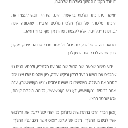
ידו יורד הקב"ה ונמשך בעולמות שלמטה;
"ואשר ניתן כתר מלכות בראשו", היינו, שיהודי חובש לעצמו את
ה"כתר מלכות" של מלך מלכי המלכים הקב"ה, שהכוונה אינה
לבחינת ה"גילויים", אלא לעצמות ומהות אין־סוף ברוך־הוא?!...
ומבואר בזה – שלהגיע לזה יכול כל אחד מבני אברהם יצחק ויעקב;
צריך שיהיה לו רק את הרצון לכך.
– ידוע סיפור שפעם ישב הבעל שם טוב עם תלמידיו, ולפתע הגיח גוי
שהכניס את ראשו מבעד לחלון וביקש עזרה, כיון שהסוס שלו אינו יכול
לסחוב את העגלה. כשהשיבו לו שאינם יכולים ("ניע מאָזשיטש"), ענה
ואמר ברוסית: "מאָזשעש, דאַ ניע חאָטשעש", כלומר: היכולת קיימת,
אלא שחסר הרצון.
(וכאן הכריז הרבי בהתרגשות גדולה:) כל יהודי יכול לקבל את ה"לבוש
אשר לבש בו המלך", מלכו של עולם, "וסוס אשר רכב עליו המלך",