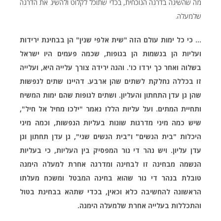
מה שהשיגה בדרגה הנוכחית, בכדי שתוכל לקלוט ולהשיג את הדרגה
שלמעלה.
... כי כל ימות עולם הזה "שית אלפי שנין" הן בבחינת ירידות
ועליות הן בנשמות הן בגופות, שכמה פעמים היו ישראל
בשלוה ואחר כך ירדו כו'. והנה ירידה צורך עלייה היא, ועלייה
זו בכללה נחלקת לשתים שהן ארבע. דהיינו שתים לנפשות
שהן גן עדן התחתון והעליון. ושתים לגופות שהם ימות המשיח
ותחיית המתים. ועל עליות הללו נאמר "ילכו מחיל אל חיל",
שיש כמה מיני מדרגות שונות בעליות הנפשות, וכמה מיני
היכלות "בית הנשים" ו"בית הנשים שני", גן עדן תחתון וגן
עדן עליון. ויש נהר די נור המפסיק בין העליות, כי בעליות
הנשמה מבחינה זו לבחינה ומדרגה אחרת למעלה הימנה
טובלת בנהר די נור שהוא בחינה המבטל ומשכח מעלתו
הראשונה להחשיבה כלא וכאין, בכדי שתהא בבחינת בטול
והתכללות בעלייה אחרת שלמעלה הימנה.