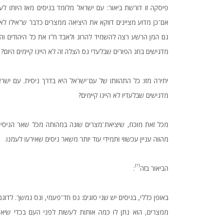
פיסקה זו דורשת ביאור: עם ישראל מלומד בניסים מאז היותו לעם
אם־כן מדוע מציינים דווקא את היציאה ממצרים כדבר ש"אילו לא ה
גם המן הרשע רצה להשמיד להרוג ולאבד ח"ו את כל היהודים והקב"
מדגישים בחג הפורים שבלעדי נס הצלה זה לא היינו קיימים היום?
יתירה מזו: כל התהוותו של עם־ישראל היא בדרך ניסית. עם ישראל
מדגישים שבלעדיו לא היינו קיימים?
מכל זאת מוכח, שיציאת־מצרים שונה במהותה מכל שאר הניסים שנ
מהווה עניין עכשווי ותמידי עוד יותר משאר ניסים שאירעו לעמנו.
[7]
הביאור בזה
:
באופן כללי, בניסים יש שני סוגים: נס חד־פעמי, ונס נמשך. ל
ממצרים, הוא נתן לו כמה אותות לעשות לפני העם בכדי שיאמנ