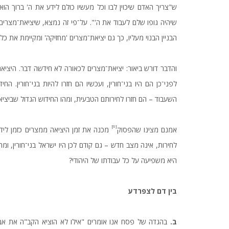
ש"צריך האדם שיכוין לבו וכל מעשיו כולם לידע את ה' ברוך הוא
שיהיה גופו שלם לעבוד את ה'". על־פי זה נמצא, שיציאת־מצרים 
הבניין הבנוי מעליו, כך גם יציאת־מצרים 'מחזיקה' ומקיימת את כל 
והדבר דורש ביאור: יציאת־מצרים לכאורה לא חידשה דבר. היצי
לפני־כן הם היו בני־חורין, ועכשיו הם חזרו להיות בני־חורין.
השעבוד – הם חזרו לחירותם הטבעית, ומהו החידוש הגדול שביציאה
[6]
אמנם מצינו שהפסוק
מכנה את זמן היציאה ממצרים כזמן ליד
לחירות, אינה מצב חדש – גם קודם לכן היו ישראל בני־חורין, ומה
היא משפיעה על כל עבודתו של היהודי?
בין
דם
לצפרדע
ב.
בהגדה של פסח אנו אומרים "אילו לא הוציא הקב"ה את אבותינ