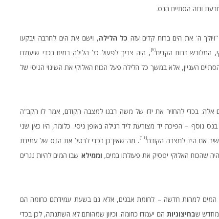
ורעת ובזה הסתיים הנס.
ויולך ה' את הים ברוח קדים עזה
כל הלילה
, וישם את הים לחרבה ויבקעו
[9]
, המלובש ברוח הקדים
, היה צריך לפעול כל הלילה במים בכדי שיעמדו
סתיים העניין, אלא במשך כל הלילה פעל הכוח האלוקי את השינוי הניסי של
סים אלה: בכדי להחזיר את ידו של משה רבנו למצבה הקודם, אמר לו הקב"ה
בנס נוסף – הפיכת יד מצורעת ליד רגילה באופן ניסי. כלומר, היו כאן שני
[11]
שיב את היד למצבה הקודם
. מה־שאין־כן בכדי לבטל את הנס של עמידת
יה שהכוח האלוקי יפסיק את פעולתו במים,
וממילא
שבו המים להיות נגרים
 המים למהות חדשה – לחומת אבנים, אלא גם בשעת עמידתם כחומה הם
 מחדש ש
בחיצוניות
הם יעמדו כחומה. וכיוון שמהותם לא השתנתה, לכן בכדי