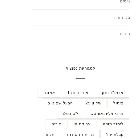
ניסים
בני חורין
חירות
קטגוריות נפוצות
אדמו"ר הזקן
אור וחיות 1
אמונה
ביטול
גיליון 25
הבעל שם טוב
הרבי מליובאוויטש
י"ט כסלו
לימוד תורה
עבודת ה'
פורים
קבלת עול
תורת החסידות
תניא