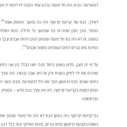
למצורעת. נס זה היה חד־פעמי. ברגע אחד הפכה ידו להיות יד מצ
[8]
לאידך, הנס של קריעת ים־סוף היה נס נמשך. הפסוק אומר
"
המים". מכך מובן שהיה זה נס שנמשך כל הלילה. הכוח האלוקי
כחומה. זה לא היה נס חד־פעמי שהמים הפכו להיות אבנים ובכך ה
[10]
הפיכת מים נגרים למים העומדים כחומת אבנים
.
על־פי זה מובן, מדוע באופן ביטול הנס ישנו הבדל בין שני ני
שיכניס את ידו לחיקו בשנית ורק אז היא שבה כבשרו. היה צורך 
ניסים שונים: הנס הראשון הפך את היד למצורעת; והנס השני ה
המים כחומה בקריעת־ים־סוף, לא היה צורך בנס חדש – מספיק ה
כבראשונה.
נס קריעת־ים־סוף היה נמשך.הנס לא היה חד־פעמי שהפך את
נשארו בטבעם הראשון כמים נגרים, והכוח האלוקי פעל בכל רגע