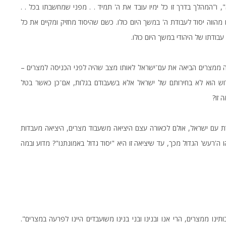
", ו"המהלך בדרך זו כל ימיו עובד את ה' תמיד . . מפני שמחשבתו בכל . .
מהווה יסוד לעבודת ה' במשך היום כולו. כשם שהיסוד מחזיק ומקיים את כל
עבודתו של היהודי במשך היום כולו.
אה ממצרים הביאה את עם־ישראל לאותו מצב שהיה לפני הכניסה למצרים –
 החידוש הוא לא בחירותם של ישראל אלא בשעבודם בגלות, אם־כן כאשר בטל
 זו?
ת עם ישראל, אולם לכאורה עצם היציאה משעבוד מצרים, היציאה מעבדות
ו ה'רעש' הגדול מכך, עד שיציאה זו היא "יסוד גדול באמונתנו"? מדוע ובמה
ו ממצרים, הרי אנו ובנינו ובני בנינו משועבדים היינו לפרעה במצרים".