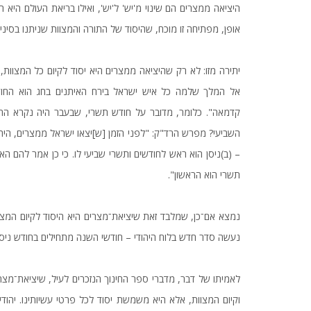
היציאה ממצרים הם שינוי מ'יש' ל'יש', ואילו בריאת העולם היא ה
אופן, מפתיחה זו מוכח, שהיסוד של התורה והמצוות שניתנו בסיני 
יתירה מזו: לא רק שהיציאה ממצרים היא יסוד לקיום כל המצוות
אל המלך שלמה כל איש ישראל בירח האיתנים בחג הוא החודש
קדמאה". כלומר, מדובר על חודש תשרי, שבעבר היה נקרא החוד
השביעי? מפרש הרד"ק: "לפני הזמן [ש]יצאו ישראל ממצרים, היה
– (ב)ניסן הוא ראש לחודשים ותשרי שביעי לו. כי כן אמר להם הא
תשרי הוא הראשון".
נמצא אם־כן, שמלבד זאת שיציאת־מצרים היא היסוד לקיום המצו
נעשה סדר חדש בלוח היהודי – חודשי השנה מתחילים בחודש ניסן
לאמיתו של דבר, מדברי ספר החינוך הנזכרים לעיל, שיציאת־מצרי
וקיום המצוות, אלא היא משמשת יסוד לכל פרטי עשיותינו. יהודי