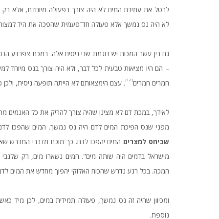
לבטל את עמידת המים לא היה צורך בפעולה מיוחדת, אלא רק לה
לא היה נס נמשך אלא פעולה חד־פעמית שהפכה את היד למצורעת 
גם בין עשר המכות יש דוגמת שני ניסים אלה. במכת צפרדע הנס
– הם היו מציאות טבעית לכל דבר, ולא היה צורך בנס מיוחד למ
[12]
חמרים חמרים
. עצם הימצאותם לא הייתה תופעה ניסית, ולכן
לאידך, במכת דם לא מצינו שהיה צורך להריק את כל האגמים 
מפני שנס הפיכת המים לדם היה נס נמשך. המים שהפכו לדם
שביחס למצרים
המים יהפכו לדם. כך מוכח מדברי המדרש שא
מישראל בדמים היה שותה מים". המים נשארו מים, רק שלגבי ה
המכה. בכל רגע נדרש שהכוח האלוקי יהפוך מחדש את המים לדם
ומכיוון שהיה זה נס נמשך, פעולה תמידית במים, לכן מיד כא
נוספת.