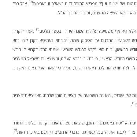
[2]
תהוות של 'יש' מ
'אין'
? מפרשי התורה דנים בשאלה זו באריכות
, אבל בכל
הוא דווקא היציאה ממצרים, וכדברי החינוך הנ"ל.
[3]
, אלא היא אף משפיעה על לוח־השנה היהודי. בספר מלכים
נאמר "ויקהלו
 השביעי". התרגום על הפסוק אומר, "בירחא דעתיקיא דקרן ליה ירחא
ש הראשון, וכיום הוא נקרא החודש השביעי. אימתי החלו לקרוא לו חודש
 תשרי החודש הראשון, כי בתשרי נברא העולם; ומשיצאו בני־ישראל ממצרים
־ל ית': 'החודש הזה לכם ראש חודשים', מכלל כי לשאר העולם אינו ראשון כי
ות של ישראל, היא גם משפיעה על מציאות הזמן שלהם: מאז יציאת־מצרים
[4]
.
ם היא "יסוד באמונתנו", מובן, שיציאת־מצרים אינה רק יסוד בלימוד התורה
[5]
 צריך לעבוד את ה' בכל עשיותיו. וכדברי הרמב"ם הידועים בהלכות דעות
,