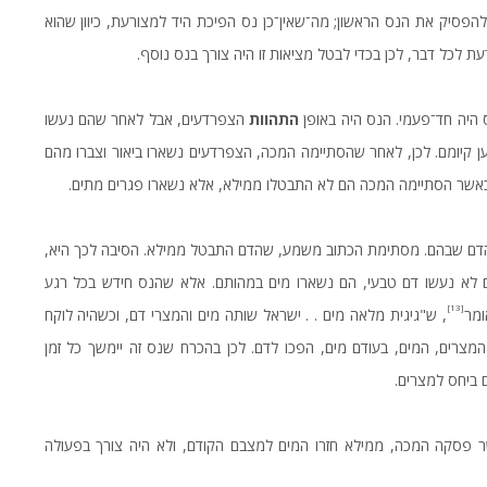
פסיק את הנס הראשון; מה־שאין־כן נס הפיכת היד למצורעת, כיוון שהוא
לכל דבר, לכן בכדי לבטל מציאות זו היה צורך בנס נוסף.
 היה חד־פעמי. הנס היה באופן
התהוות
הצפרדעים, אבל לאחר שהם נעשו
ען קיומם. לכן, לאחר שהסתיימה המכה, הצפרדעים נשארו ביאור וצברו מהם
 כאשר הסתיימה המכה הם לא התבטלו ממילא, אלא נשארו פגרים מתים.
מהדם שבהם. מסתימת הכתוב משמע, שהדם התבטל ממילא. הסיבה לכך היא,
 לא נעשו דם טבעי, הם נשארו מים במהותם. אלא שהנס חידש בכל רגע
[13]
ומר
, ש"גיגית מלאה מים . . ישראל שותה מים והמצרי דם, וכשהיה לוקח
מצרים, המים, בעודם מים, הפכו לדם. לכן בהכרח שנס זה יימשך כל זמן
 ביחס למצרים.
שר פסקה המכה, ממילא חזרו המים למצבם הקודם, ולא היה צורך בפעולה