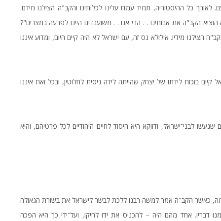
. לאורך כל ההיסטוריה, תמיד עמדו עלינו לכלותינו והקב"ה הצילנו מידם.
וציא הקב"ה את אבותינו . . הרי אנו . . משועבדים היינו לפרעה במצרים"?
ה הצילנו מידיו. אילולא נס זה, עם ישראל לא היה קיים היום, ומדוע איננו
 קיים בזכות לידתו של יצחק שהייתה לידה ניסית לחלוטין, ובכל זאת איננו
עשו לבני־ישראל, ודווקא היא היסוד לחיים היהודיים לכל פרטיהם, והיא
דוגמה, כאשר הקב"ה אמר למשה רבנו ללכת לבשר לישראל את בשורת הגאולה
ו דבריו. אחד מהם היה – להכניס את ידו לחיקו, ועל־ידי כך היא הפכה