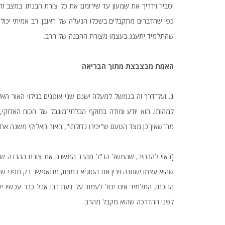
יסביר וידריך את שמעון עד שירומם את כל צורת הבנתו. במצב זה יי
כפי שהדברים מתקבלים בשכלו הנעלה של ראובן. רב אמיתי יכול,
שהתלמיד יתענג בעצמו מצורת ההבנה של הרב.
האמת מבצבצת מתוך הבריאה
ג.
ועל־דרך זה בנמשל למעלה ישנם שני אופנים בגילוי האור האלוק
למהותו. הוא יודע ומודה בתוקף הבלתי־מוגבל של הכוח האלוקי, אב
מה־שאין־כן מצד הטעם ש"יכירו גדולתו", האור האלוקי משנה את 
[ראוי להבהיר, שהמשל הנ"ל מהרב המשנה את צורת ההבנה של 
שהוא עצמו ישתנה ויבין את הסוגיא כמותו, מתאפשר רק מפני שמ
הנוכחי, התלמיד אינו יכול לעמוד על דעת רבו אבל כבר עכשיו 
לפני ההדרכה שהוא מקבל מהרב.