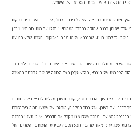
שני ההדגשה היא על הכרתו והסכמתו של השומע.
עץ־חיים שמטרת הבריאה היא ש"יכירו גדולתו", על דברי העץ־חיים במקום
אחד שנותן הבנה עמוקה בהבדל המהותי: "יתגלו שלימות כוחותיו" ו"בגין
ן "יכירו גדולתו" היינו, שהנברא עצמו מכיר באלוקות, הכרה שקשורה עם
 האלוקי מתגלה במציאות הנבראים, אבל ישנו הבדל באופן הגילוי: מצד
למהות הפנימית של הנברא, מה־שאין־כן מצד הכוונה ש"יכירו גדולתו" המטרה
ין ראובן לשמעון בהבנת סוגיא, קורה וראובן מצליח להביא ראיה חותכת
ים לדבריו של ראובן, אבל ברוב המקרים, הודאתו של שמעון תהיה בעל־כורחו
הבר־פלוגתא שלו, מהלך שכלו אינו מקבל את הדברים. אין לו תענוג בהבנת
חנות שבו. ייתכן מאוד שהדבר נובע מסיבה עניינית: הויכוח בין השניים החל