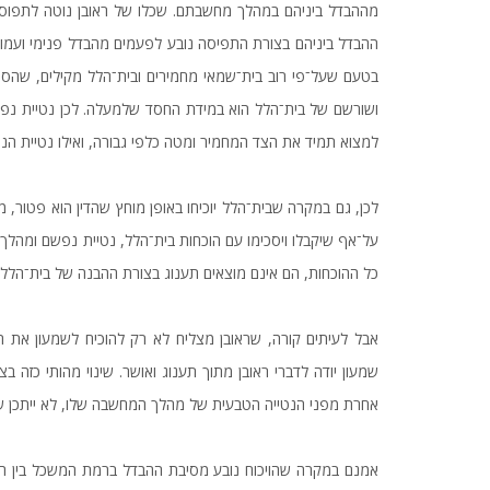
מההבדל ביניהם במהלך מחשבתם. שכלו של ראובן נוטה לתפוס א
ההבדל ביניהם בצורת התפיסה נובע לפעמים מהבדל פנימי ועמוק
בטעם שעל־פי רוב בית־שמאי מחמירים ובית־הלל מקילים, שהס
ושורשם של בית־הלל הוא במידת החסד שלמעלה. לכן נטיית נפ
למצוא תמיד את הצד המחמיר ומטה כלפי גבורה, ואילו נטיית ה
לכן, גם במקרה שבית־הלל יוכיחו באופן מוחץ שהדין הוא פטור, 
על־אף שיקבלו ויסכימו עם הוכחות בית־הלל, נטיית נפשם ומה
כל ההוכחות, הם אינם מוצאים תענוג בצורת ההבנה של בית־הלל. 
אבל לעיתים קורה, שראובן מצליח לא רק להוכיח לשמעון את ה
שמעון יודה לדברי ראובן מתוך תענוג ואושר. שינוי מהותי כזה 
אחרת מפני הנטייה הטבעית של מהלך המחשבה שלו, לא ייתכן שנטיי
אמנם במקרה שהויכוח נובע מסיבת ההבדל ברמת המשכל בין השניי