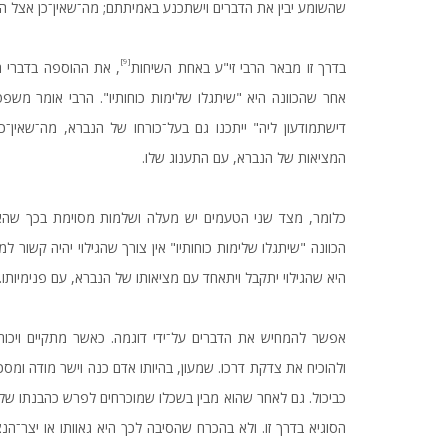
שהשומע יבין את הדברים וישתכנע באמיתתם; מה־שאין־כן אצל ה
[9]
בדרך זו מבאר הרבי זי"ע באחת השיחות
, את ההוספה בדברי ה
אחר שהכוונה היא "שיתגלו שלימות כוחותיו". הרבי אומר משפט 
דישתמודעון ליה" ייתכנו גם בעל־כורחו של הנברא, מה־שאין־כ
המציאות של הנברא, עם התענוג שלו.
כלומר, מצד שני הטעמים יש מעלה ושלמות מסוימת בכך שהאור
הכוונה "שיתגלו שלימות כוחותיו" אין צורך שהגילוי יהיה קשור 
היא שהגילוי יתקבל ויתאחד עם מציאותו של הנברא, עם פנימיותו.
אפשר להמחיש את הדברים על־ידי דוגמה. כאשר מתקיים ויכוח ב
ולהוכיח את צדקת דרכו. שמעון, בהיותו אדם כנה וישר מודה ומסכ
כביכול. גם לאחר שהוא מבין בשכלו שמוכרחים לפרש כהבנתו של 
הסוגיא בדרך זו. ולא בהכרח שהסיבה לכך היא גאוותו או יצר־הנצ