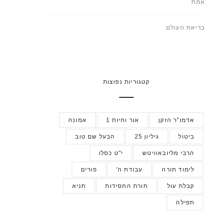
אמת
בריאת העולם
קטגוריות נפוצות
אדמו"ר הזקן
אור וחיות 1
אמונה
ביטול
גיליון 25
הבעל שם טוב
הרבי מליובאוויטש
י"ט כסלו
לימוד תורה
עבודת ה'
פורים
קבלת עול
תורת החסידות
תניא
תפילה