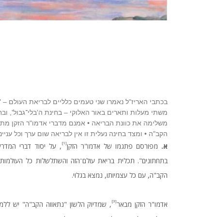
בכתבי האריז"ל נאמרו שני טעמים כלליים לבריאת העולם – "שי
משתי מעלות ותארים באור האלוקי – בחינת ה'בלי־גבול', וב
משלימה את כוונת הבריאה • אמנם מדברי אדמו"ר הזקן מת
הקב"ה • ומצד בחינה נעלית זו אין לבריאה שום ערך וכל עני
[1]
א.
מפורסם פתגמו של אדמו"ר הזקן
, על יסוד דברי המדר
בתחתונים". תכלית בריאת עולם־הזה והשתלשלות כל העולמות כ
הקב"ה, עם כל עצמיותו, נמצא בגלוי.
[3]
אדמו"ר הזקן מבאר
, שמדיוק הלשון "נתאווה הקב"ה" יש לל