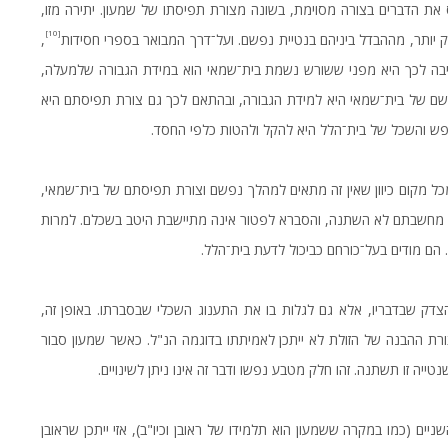
ת הדברים בצורה מסוימת, בשונה מצורת תפיסתו של שמעון. יתירה מזו,
[10]
 יותר, מההבדל ביניהם בנטיית נפשם. ועל־דרך המבואר בספרי חסידות
,
יבה לכך היא מפני ששורש נשמת בית־שמאי הוא במידת הגבורה שלמעלה,
שם של בית־שמאי היא למידת הגבורה, ובהתאם לכך גם צורת תפיסתם היא
נפש והשכל של בית־הלל היא להקל ולהטות כלפי החסד.
מכל מקום כיוון שאין זה מתאים למהלך נפשם וצורת תפיסתם של בית־שמאי,
לך מחשבתם לא השתנה, והסברא לפטור אינה מתיישבת היטב בשכלם. למרות
הם מודים בעל־כורחם כביכול לדעת בית־הלל.
צדק שבדבריו, אלא גם לגלות בו את התענוג השכלי שבסברתו. באופן זה,
בצורת ההבנה של הזולת לא ייתכן לאמיתתו בדוגמה הנ"ל. כאשר שמעון סבור
ה זו תשתנה. זהו חלק מטבע נפשו ודבר זה אינו ניתן לשינויים.
ם (כמו במקרה ששמעון הוא תלמידו של ראובן וכיו"ב), אזי ייתכן שראובן