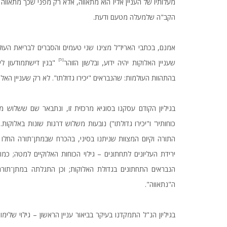
מעלותיו של העניין אליו הוא מתאווה, אלא רק מפני שכך מתאווה
הקב"ה שלמעלה מטעם ודעת.
אמנם, בכתבי האריז"ל מצינו שני טעמים והסברים לבריאת העו
[5]
שעניין האלוקות יהיה ידוע, ובלשון הזוהר
"בגין דישתמודעון לי
בהתהוות העולמות: שהנבראים "יכירו גדולתו". לא רק שעניין האלוק
בגיליון הקודם עסקנו בסוגיא מרכזית זו, ונתבאר שם ששלוש מ
כוחותיו" ו"יכירו גדולתו") נובעות משלוש דרגות שונות באלוקו
התורה וקיום המצוות שניתנו בסיני, בהכרח שבמתן־תורה החלו
ירידת העליונים לתחתונים – גילוי הכוחות האלוקיים למטה; כ
הנבראים התחתונים בגדולת האלוקות; וכן התגלתה במתן־תורה
ה"נתאווה".
בגיליון הנ"ל התמקדנו בעיקר בביאור עניין הראשון – גילוי שלימ