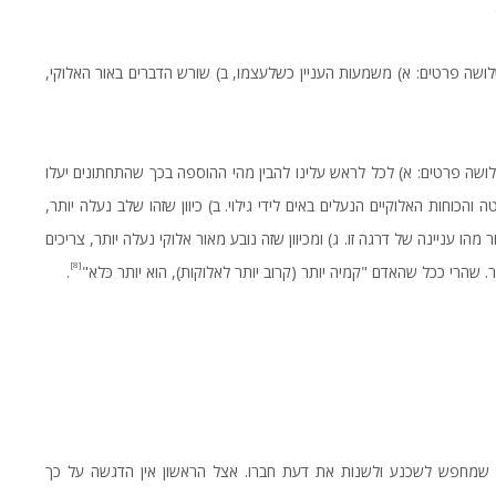
לושה פרטים: א) משמעות העניין כשלעצמו, ב) שורש הדברים באור האלוקי,
לושה פרטים: א) לכל לראש עלינו להבין מהי ההוספה בכך שהתחתונים יעלו
הכוחות האלוקיים הנעלים באים לידי גילוי. ב) כיוון שזהו שלב נעלה יותר,
הו עניינה של דרגה זו. ג) ומכיוון שזה נובע מאור אלוקי נעלה יותר, צריכים
[8]
 שהרי ככל שהאדם "קמיה יותר (קרוב יותר לאלוקות), הוא יותר כּלֹא"
.
דם שמחפש לשכנע ולשנות את דעת חברו. אצל הראשון אין הדגשה על כך