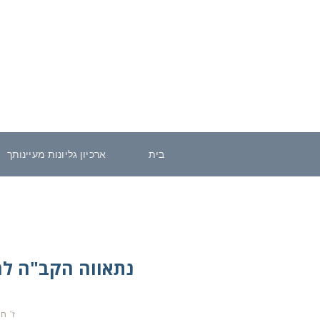
בית
ארכיון גליונות מעיינותך
נתאווה הקב"ה להי
ז' ח