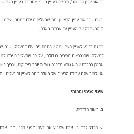
בביאור עניין הב' והג', תחילה בעניין השני ואחר־כך בעניין השלישי.
וכשם שבביאור עניין הראשון, מה שהעליונים ירדו למטה, ישנם ש
ג) ההשלכה של העניין על עבודת האדם,
כך גם בנוגע לעניין השני, מה שהתחתונים יעלו למעלה, ישנם ש
למעלה, שהנבראים מכירים בגדולתו, על כך שהעליונים ירדו למטה ו
אם־כן בהכרח שהוא נובע מדרגה נעלית יותר באלוקות, וצריך ביאור מ
אנו לומר שגם עבודת הביטול של האדם ביחס לעניין זה נעלית יותר.
שינוי פנימי ומהותי
ב.
ביאור הדברים:
יש הבדל גדול בין אדם שמביע את דעתו לפני חברו, לבין א