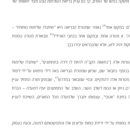
 וחשקה נפשו של האדם, כך גם עניין בריאת העולמות נובע מצד 'תאוותו' של
[4]
לם: במקום אחד
נאמר שמטרת הבריאה היא "שיתגלו שלימות כוחותיו" –
[6]
ה". זו מטרה אחת. ובמקום אחר בכתבי האריז"ל
מבוארת מטרה נוספת
ות יהיה ידוע, אלא שהנבראים יכירו בכך.
טרות אלה ("נתאווה הקב"ה להיות לו דירה בתחתונים", "שיתגלו שלימות
ת. בנוסף נתבאר שם, שכיוון שמטרת הבריאה באה לידי מימוש על־ידי לימוד
[7]
 מטרות אלה להתקיים. וכפי שמבואר במדרש
, שבמתן־תורה התחיל עניין
מו־כן ניתן אז הכוח לשלב השני, השלב של התחתונים יעלו למעלה – הכרת
 בחינת "אנוכי", עצמותו יתברך שלמעלה מכל התארים, השייכת לעניין
ות כוחותיו על־ידי ירידת כוחות עליונים אלו והתפשטותם למטה, וכעת נעסוק