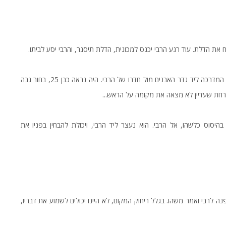
 את הדלת. עוד רגע הרבי יכנס למכונית, הדלת תיסגר, והרבי יסע לביתו.
רק כאשר הרבי ירד במדרגות הכניסה, הבחנתי בו. הוא עמד על המדרכה ליד גדר האבנים מול חדרו של הרבי. היה נראה כבן 25, בחור גבה
רחת שעדיין לא מצאה את מקומה על הראש...
 מ-770, עלה במדרגות ופנה בהיסוס כלשהו, אל הרבי. הוא נעצר ליד הרבי, ויכולת להבחין בפניו את
ה לרבי ואמר משהו. בגלל ריחוק המקום, לא היינו יכולים לשמוע את דבריו,