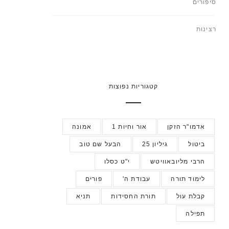
סיפורים
רצינות
קטגוריות נפוצות
אדמו"ר הזקן
אור וחיות 1
אמונה
ביטול
גיליון 25
הבעל שם טוב
הרבי מליובאוויטש
י"ט כסלו
לימוד תורה
עבודת ה'
פורים
קבלת עול
תורת החסידות
תניא
תפילה