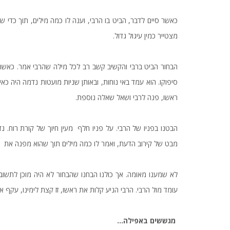
כאשר סיים לדבר, הביט בו הרבי, וענה לו כמה מילים, תוך כדי ש
מצטייר כמין עיגול גדול.
הבחור הביט ברבי והקשיב קשב רב לכל מילה שהרבי אמר. כאשר ס
סיפוקו. הוא עמד באי נוחות, ובאותן שניות מועטות נדמה היה 
ראשו, פנה לרבי ושאל שאלה נוספת.
הבטנו בפניו של הרבי. על פניו חלף מעין חיוך של קורת רוח. נ
מבט של קירוב הדעת, ואמר לו כמה מילים תוך שהוא מפנה את א
לא שמענו מאומה. אך כולנו הבחנו שהבחור לא היה מוכן לתשו
עומד מול הרבי. הרבי הניע קלות את ראשו, זז קצת לימינו, עקף 
מגששים
באפילה
...