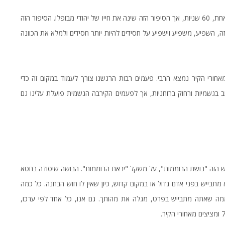
כך הוא גם הסיפור דלהלן. זהו סיפור קטן, שארך בסך הכל דקה אחת, 60 שניות, אך הסיפור הזה שינה את חייו של יהודי מבופלו. הסיפור הזה
, השפיע, משפיע וישפיע על חסידים להיות יותר חסידים ולמלא את הכוונה
ום של חול. עמדנו בכניסה של 770. ידענו שמאחורי הקיר נמצא הרבי. פעמים רבות הרגשנו צורך לעמוד במקום זה כדי
 בגשמיות ורחוק ברוחניות, אך לפעמים הקירבה הגשמית פועלת עלינו גם
גש הזה "בושת הרוממות", על משקל "יראת הרוממות". הבושה שיסודה בחטא
א מתבייש בפני אדם גדול או במקום קדוש, כיון שאין לו חוש הבחנה. כל כמה
ממה שאתה מתבייש בפרט, מגלה את מהותך. גם אנו, כל אחד לפי ערכו,