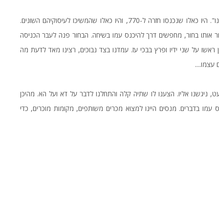
אנחנו, הבחורים המועטים שהיינו במקום, יצאנו "ממקום מחבואינו". היו כאלו שנכנסו חזרה ל-770, והיו כאלו שהמשיכו לעיסוקיהם השונים.
אחר אותו בחור, מחפשים דרך להיכנס עמו בשיחה. הבחור פנה לעבר הכניסה
ין ראשו על שני ידיו ופרץ בבכי עז. עמדנו בצד נבוכים, רצינו מאד לדעת מה
עצמו....
 ניגשנו אליו. הצענו לו שתיה קלה והתחלנו לדבר על דא ועל הא. מהיכן
מו בדברים. מנסים היינו למצוא מכרים משותפים, מקומות מוכרים, כדי