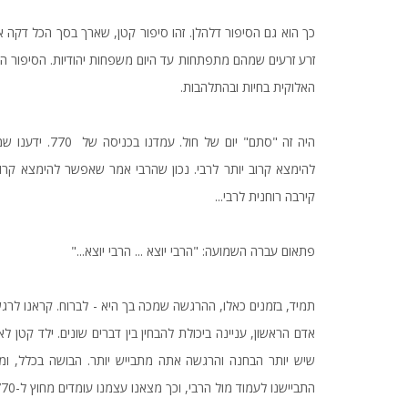
זרע זרעים שמהם מתפתחות עד היום משפחות יהודיות. הסיפור הזה
האלוקית בחיות ובהתלהבות.
היה זה "סתם" י
להימצא קרוב יותר לרבי. נכון שהרבי אמר שאפשר להימצא קרוב
קירבה רוחנית לרבי...
פתאום עברה השמועה: "הרבי יוצא ... הרבי יוצא..."
תמיד, בזמנים כאלו, ההרגשה שמכה בך היא - לברוח. קראנו לר
אדם הראשון, עניינה ביכולת להבחין בין דברים שונים. ילד קטן ל
שיש יותר הבחנה והרגשה אתה מתבייש יותר. הבושה בכלל, ו
התביישנו לעמוד מול הרבי, וכך מצאנו עצמנו עומדים מחוץ ל-770 ומציצים מאחורי הקיר.