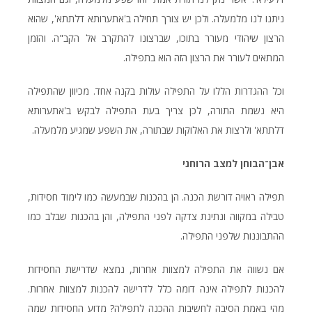
ניתנו לנו מלמעלה. ולכן יש צורך תחילה ב'אתערותא דלתתא', שהוא
הרצון שיהודי מעורר בתוכו, שברצונו להתקרב אל הקב"ה. והזמן
המתאים לעורר את הרצון הזה הוא בתפילה.
וכל ההגדרות הללו על התפילה עולות בקנה אחד. מכיוון שהתפילה
היא נשמת התורה, לכן צריך בעת התפילה לבקש ב'אתערותא
דלתתא' ולרצות את האלוקות שבתורה, את השפע שמגיע מלמעלה.
אבן־הבוחן
למצב
הרוחני
תפילה ראויה דורשת הכנה. הן בהכנות שבמעשה כמו לימוד חסידות,
טבילה במקווה ונתינת צדקה לפני התפילה, והן בהכנות שבלב כמו
ההתבוננות שלפני התפילה.
אם נשווה את התפילה למצוות אחרות, נמצא שדרישת החסידות
להכנות לתפילה אינה דומה כלל לדרישה להכנות למצוות אחרות.
מהי באמת הסיבה לחשיבות ההכנה לתפילה? מדוע החסידות שמה