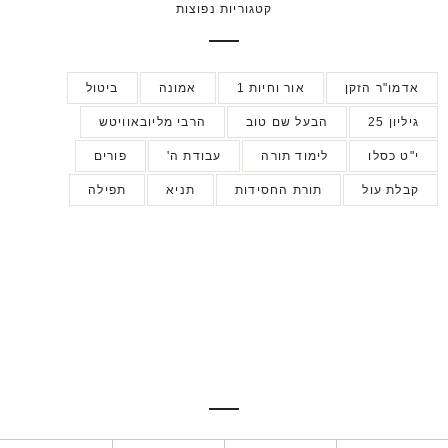
קטגוריות נפוצות
אדמו"ר הזקן
אור וחיות 1
אמונה
ביטול
גיליון 25
הבעל שם טוב
הרבי מליובאוויטש
י"ט כסלו
לימוד תורה
עבודת ה'
פורים
קבלת עול
תורת החסידות
תניא
תפילה