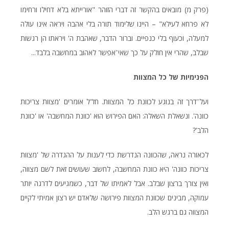
(פרק מ) מובאים בהקשר זה דברי הזוהר "אורייתא בלא דחילו ורחימו
לא פרחא לעילא" – היינו שלימוד תורה בלי אהבה ויראה אינו עולה
למעלה, וכעוף בלי כנפיים. וברור הדבר, שאהבת ה' ויראתו הן רגשות
שבלב, שהרי אין חולק על כך שאי־אפשר לאהוב במחשבה בלבד...
הפנימיות
של
כל
המצוות
ועל־דרך זה בנוגע לכוונת כל המצוות. חז"ל אומרים 'מצוות צריכות
כוונה'. ונשאלת השאלה: האם הפירוש הוא 'כוונת המחשבה' או 'כוונת
הלב'?
לכאורה נראה, שהכוונה הנדרשת כדי לענות על ההגדרה של 'מצוות
צריכות כוונה' היא כוונת המחשבה, לחשוב שעושים זאת לשם מצווה,
ואין צורך ברצון שבלב. אבל לאמיתו של דבר, כשמגיעים לדרגה יותר
עמוקה, מבינים שכוונת המצוות פירושה שלאדם יש רצון אמיתי לקיים
המצווה גם ברגש הלב.