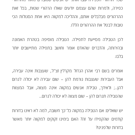
כפירה, ולמרות שהם עצמם יודעים שאלו הרהורי שטות, בכל זאת
ההרהורים מבלבלים אותם, וההליכה למקווה היא אחת הסגולות הכי
טובות לבטל את ההרהורים הללו.
לכן הטבילה מסייעת לתפילה. הטבילה מוסיפה בטהרת האמונה
ובהירותה, והדברים שהאדם אומר וחושב בתפילה מתיישבים יותר
בלבו.
אומרים בשם רבי אהרן הגדול מקרלין זצ"ל, שעצבות אינה עבירה,
אבל העבירות שעצבות גורמת להן – שום עבירה לא יכולה לגרום
להן...; ולאידך, טבילת אנשים במקווה אינה מצווה, אבל המצוות
שהטבילה תגרום להן – שום מצווה לא יכולה לגרום...
יש שואלים: אם הטבילה במקווה כל־כך חשובה, למה לא ראינו בדורות
קודמים שהקפידו על זה? האם בימינו זקוקים למקווה יותר מאשר
בדורות שלפנינו?