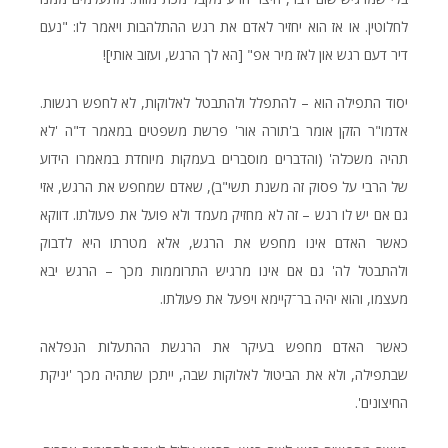
לחלוטין. או אז הוא יחזיר לאדם את רגש ההתלהבות ויאמר לו: "נעם
דיר דעם רגש און לאז מיר אפ" [הא לך הרגש, ועזוב אותי]!
יסוד התפילה הוא – להתפלל ולהתבטל לאלוקות, לא לחפש רגשות.
אדמו"ר הזקן אומר ב'תורה אור' פרשת משפטים במאמר ד"ה 'לא
תהיה משכלה' (והדברים מוסברים בעמקות מיוחדת במאמרו הידוע
של הרבי על פסוק זה משנת תשי"ב), שאדם שמחפש את הרגש, אזי
גם אם יש לו רגש – זה לא מחזיק מעמד ולא פועל את פעולתו. דווקא
כאשר האדם אינו מחפש את הרגש, אלא מטרתו היא לדבוק
ולהתבטל לה' גם אם אינו מרגיש התרוממות מכך – הרגש יבא
מעצמו, והוא יהיה בר־קיימא ויפעל את פעולתו.
כאשר האדם מחפש בעיקר את הרגשת ההתעלות הנפלאה
שבתפילה, ולא את הביטול לאלוקות שבה, ייתכן שתהיה מכך 'יניקת
החיצונים'.