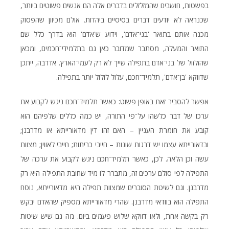
בפשטות, חושבים שהמזלזלים בדברים אלה הם אנשים פשוטים ביותר,
שכנראה לא יודעים דברים בסיסיים ביהדות. אולם מכיוון שהפסוק
מכנה אותם בתואר 'בני־אדם', וידוע ש'אדם' הוא בדרך כלל שם
התואר והמעלה, מסתבר שמדובר כאן גם בתלמידי־חכמים, ומכאן
שהזלזול של בני־אדם בתפילה שייך לא רק לעמי־הארץ. אדרבה, ייתכן
שדווקא 'בן־אדם', תלמיד־חכם, עלול לזלזל יותר בתפילה.
אפשר להסביר זאת באופן פשוט: כאשר תלמיד־חכם ניגש לקבוע את
ערכו של דבר כלשהו על־פי התורה, יש כמה כללים שלפיהם הוא
קובע את חומרת העניין – האם זהו דין מדאורייתא או מדרבנן;
ובדאורייתא עצמו יש דרגות שונות – חייבי כריתות; חייבי לאווין; מצוות
עשה וכן הלאה. לכן, כאשר תלמיד־חכם ניגש לקבוע את ערכה של
התפילה לפי סולם ערכים זה, מתברר לו מיד שחובת התפילה היא רק
מדרבנן. וגם לשיטת הסוברים שמצוות תפילה היא מדאורייתא, נוסח
התפילה הוא בוודאי מדרבנן. שהרי מדאורייתא מספיק שהאדם יבקש
רק בקשה אחת, ולאו דווקא שלוש פעמים ביום. מה גם שיש שיטות