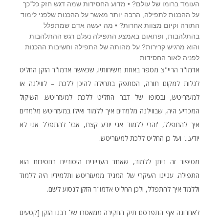
העומד ברומו של עולם? • מדוע החסידות שמה דגש חזק כל־כך
על ההכנות לתפילה, הרבה יותר מאשר על ההכנות שלפני לימוד
התורה וקיום מצוות אחרות? • מה יעשה אדם שמתפלל
בהתלהבות, ופתאום באמצע התפילה נעלם רגש ההתלהבות
והוא מרגיש קרירות? על מהותה של התפילה וחשיבות ההכנות
לפניה לאור החסידות
אדמו"ר הריי"צ מספר באחת משיחותיו, שכאשר אדמו"ר הזקן החליט
לגלות למקום תורה, הסתפק בתחילה להיכן ללכת – לווילנה או
למעזריטש, ובסופו של דבר החליט ללכת למעזריטש. השיקול
המכריע היה, שבווילנה מלמדים איך ללמוד ואילו במעזריטש מלמדים
איך להתפלל, 'והרי ללמוד אני יודע קצת, אבל להתפלל אני לא
יודע...' ועל כן החליט ללכת למעזריטש.
מסיפור זה ניתן ללמוד, שאחד העניינים היסודיים בחסידות הוא
התפילה. עניינו העיקרי של המגיד ממעזריטש ותלמידיו היה ללמוד
וללמד איך להתפלל, ולכן החליט אדמו"ר הזקן לנסוע לשם.
לאחרונה אף התפרסם תיק החקירה ממאסרו של רבנו הזקן [קטעים