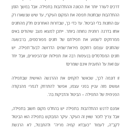
דרכים לעורר יותר את הכוונה וההתלהבות בתפילה. אבל במשך הזמן
ההתלהבות שבחזנות תפסה את המקום העיקרי, עד שיש שנשארו רק
עם החזנות בלי הביטול. עד כדי כך, שבדורות האחרונים חלק מהחזנים
אחזו בדרגה רוחנית נחותה ביותר. ייתכן למצוא מצב שיהודים באים
ממרחקים לשמוע את תפילתם של חזנים מפורסמים, בו־בשעה
שהחזנים עצמם רחוקים מיראת־שמים הדרושה לבעל־תפילה. יש
חזנים המסלסלים בנעימות רבה את תפילות יום־הכיפורים, אבל יחד
עם זאת על התענית אינם שומרים!
זו דוגמה לכך, שכאשר לוקחים את ההרגשה האישית שבתפילה
ועושים מזה עניין בפני עצמו, אפשר להתרחק לגמרי מהנקודה
הפנימית של התפילה – הביטול והדביקות בה'.
אמנם לרגש ההתלהבות בתפילה יש בהחלט מקום חשוב בתפילה,
אבל צריך לזכור שאין זה העיקר. עיקר המבוקש בתפילה הוא הביטול
לקב"ה, לעמוד "כעבדא קמיה מריה" ולהתבטל, לא הרגשת