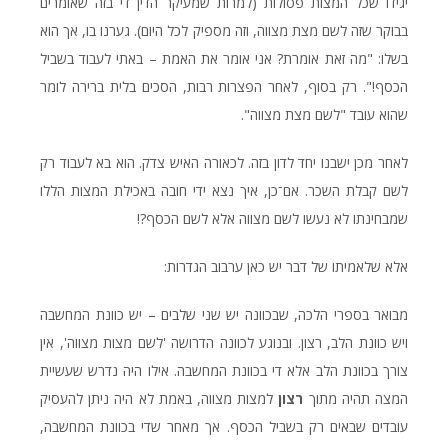
יגידו שכל המצות פסולות (למרות שמעיקר הדין די בזה שאומרים
בבוקר שזה לשם מצת מצווה, וזה מספיק לכל היום). גערנו בו, אך הוא
בשלו: "מה זאת אומרת? אני אומר את האמת – באתי לעבוד בשביל
הכסף!". רק בסוף, לאחר הפצרות רבות, הסכים בלית ברירה לומר
שהוא עובד "לשם מצת מצווה".
לאחר מכן ישבנו יחד לדון בזה. לכאורה האיש צדק. הוא בא לעבוד רק
לשם קבלת השכר. אם־כן, איך נצא ידי חובה באכילת המצות הללו
שמבחינתו לא נעשו לשם מצווה אלא לשם הכסף?!
אלא שלאמיתו של דבר יש כאן ערבוב הגדרות:
מבואר בספרי הלכה, שבכוונה יש שני שלבים – יש כוונת המחשבה
ויש כוונת הלב, רצון. ובנוגע לכוונה הדרושה 'לשם מצות מצווה', אין
צורך בכוונת הלב אלא די בכוונת המחשבה. אילו היה נדרש שעשיית
המצה תהיה מתוך
רצון
למצות מצווה, באמת לא היה ניתן להעסיק
עובדים שבאים רק בשביל הכסף. אך מאחר שדי בכוונת המחשבה,