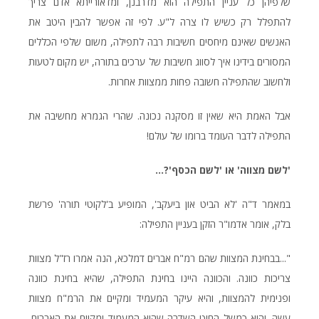
שלפיהן כל עניין התפילה הוא מדרבנן, ומדאורייתא אדם צריך
להתפלל רק כשיש לו צרה ל"ע. לפי זה אפשר להבין היטב את
האנשים שאינם מיחסים חשיבות רבה לתפילה, משום שלפי הכללים
המסורים בידינו איך לסווג חשיבות של ערכים בתורה, יש מקום לטעות
ולחשוב שהתפילה חשובה פחות ממצוות אחרות.
אבל האמת היא שאין זו מסקנה נכונה. שהרי הגמרא מחשיבה את
התפילה לדבר העומד ברומו של עולם!
'
לשם
מצווה
'
או
'
לשם
הכסף
'?...
במאמר ד"ה 'לא הביט און ביעקב', המופיע ב'לקוטי תורה' פרשת
בלק, אומר אדמו"ר הזקן בעניין התפילה:
"...בבחינת המצוות שהם רמ"ח אברים דמלכא, הנה אמרו רז"ל מצוות
צריכות כוונה. והכוונה היינו בחינת התפילה, שהיא בחינת כוונה
ופנימית להמצוות, והיא עיקר המעמיד ומקיים את הרמ"ח מצוות
עשה. והיא כמשל החוט השדרה שהוא המעמיד ומקיים את האברים,