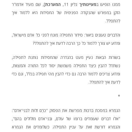
ממנו הופיעו ב
מעיינותיך
גליון 11,
המערכת
], שם מעיד אדמו"ר
הזקן במפורש שהנקודה הפנימית של החסידות היא ללמוד איך
להתפלל.
והדברים טעונים ביאור: סידור התפילה מונח לפני כל אדם מישראל,
ומדוע יש צורך ללמוד כל כך הרבה לדעת איך להתפלל?
בשורות הבאות נעיין מעט בהגדרה שהחסידות נותנת לתפילה,
נשתדל להבין כיצד התפילה משמשת יסוד לכל התורה והמצוות,
ומדוע צריכים ללמוד הרבה גם כדי להבין מהי תפילה בכלל, וגם כדי
לדעת איך להתפלל.
*
הגמרא במסכת ברכות מפרשת את הפסוק "כרֻם זלות לבני־אדם":
"אלו דברים שעומדים ברומו של עולם, ובני־אדם מזלזלים בהם",
והגמרא דורשת זאת על עניין התפילה. כשלומדים את הגמרא