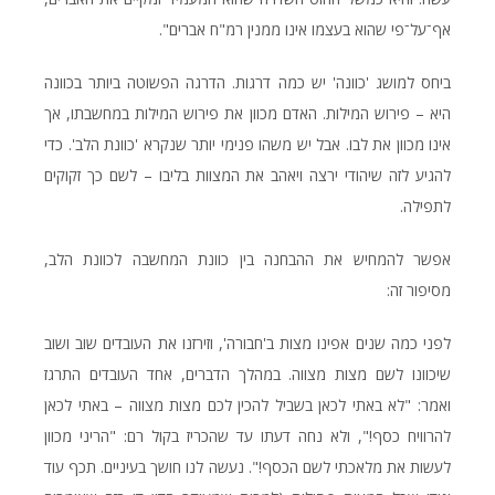
אף־על־פי שהוא בעצמו אינו ממנין רמ"ח אברים".
ביחס למושג 'כוונה' יש כמה דרגות. הדרגה הפשוטה ביותר בכוונה
היא – פירוש המילות. האדם מכוון את פירוש המילות במחשבתו, אך
אינו מכוון את לבו. אבל יש משהו פנימי יותר שנקרא 'כוונת הלב'. כדי
להגיע לזה שיהודי ירצה ויאהב את המצוות בליבו – לשם כך זקוקים
לתפילה.
אפשר להמחיש את ההבחנה בין כוונת המחשבה לכוונת הלב,
מסיפור זה:
לפני כמה שנים אפינו מצות ב'חבורה', וזירזנו את העובדים שוב ושוב
שיכוונו לשם מצות מצווה. במהלך הדברים, אחד העובדים התרגז
ואמר: "לא באתי לכאן בשביל להכין לכם מצות מצווה – באתי לכאן
להרוויח כסף!", ולא נחה דעתו עד שהכריז בקול רם: "הריני מכוון
לעשות את מלאכתי לשם הכסף!". נעשה לנו חושך בעיניים. תכף עוד