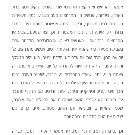
אפשר להמחיש זאת קצת מהשינוי שחל בענייני ניקיון הגוף בדור
האחרון. בילדותי, אנשים היו מתרחצים פעם בשבוע. כמה משפחות
היו גרות בבית משותף, ובקושי הייתה אפשרות לחמם מים בכמות
גדולה. לכן הייתה תורנות בין המשפחות, וכך יצא שפעם בשבוע היו
מתרחצים. ובכל זאת – האנשים לא היו אז מלוכלכים. מקלחת אחת
בשבוע הספיקה כדי שהגוף יהיה נקי. ואילו כיום אנשים מתרחצים כל
יום עם סבון, ובכל זאת אם אדם לא יתקלח יומיים, הוא יהיה מלוכלך
ומזיע. פעם זה לא היה חיוני להתרחץ כל יום, ואילו בתקופתנו זה
באמת חיוני. ייתכן שאחד ההסברים נעוץ בכך, שאוויר העולם נהיה
הרבה יותר מזוהם מהעשן שפולטים כלי הרכב. גם האוכל מורכב כיום
מכל מיני רעלים וכימיקלים וכיו"ב, ואחת הדרכים שבהן הגוף מתגבר
על הזיהום היא על־ידי הזיעה שפולטת את הרעלים. זאת אומרת,
שככל שהאוויר ברחוב נהיה יותר מזוהם וספוג ברעלים, כך צריכים
לנקות את הגוף בתדירות גבוהה יותר.
וכך גם ברוחניות: בדורות קודמים היה אפשר 'להסתדר' גם בלי טבילה