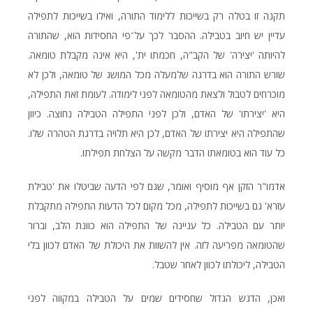
תקנה זו בטלה רק בשייכות ללימוד התורה, ואילו בשייכות לתפילה
עדיין יש חיוב בטבילה. ההסבר לכך על־פי החסידות הוא, שהתורה
להיותה 'יצירה' של הקב"ה, חכמתו ית', היא אינה מקבלת טומאה.
שורש התורה הוא בדרגה שלמעלה מכל המושג של טומאה, ולכן לא
מוכרחים לטבול ולצאת מהטומאה לפני לימודה. לעומת זאת התפילה,
היא 'יצירתו' של האדם, ולכן לפני התפילה הטבילה נחוצה. כיוון
שהתפילה היא יצירתו של האדם, לכן היא תלויה בדרגת הטהרה שלו.
כל עוד הוא בטומאתו הדבר מקשה על הצלחת תפילתו.
אדמו"ר הזקן אף מוסיף ואומר, שגם לפי הדעה שביטלו את 'טבילת
עזרא' גם בשייכות לתפילה, מכל מקום לכל הדעות התפילה מתקבלת
יותר עם הטבילה. כל עניינה של התפילה הוא כוונת הלב, וברור
שהטומאה מפריעה לזה. אין להשוות את היכולת של האדם לכוון בלי
הטבילה, ליכולתו לכוון לאחר שטבל.
ואכן, הדגש הגדול שחסידים שמים על הטבילה במקווה לפני