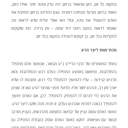
במקווה כל יום, כיוון שהאוויר ברחוב היה עדין וטהור יותר. ואילו כיום,
האוויר ברחוב מורעל מבחינה רוחנית. עצם ההליכה ברחוב מחייבת את
האדם להשפיל את עיניו, וכולי האי ואולי יצליח שלא לראות מה
שאסור לראות. במצב רוחני ירוד שכזה – אין ברירה. כמו שזקוקים
למקלחת בכל יום, כך זקוקים לטבילה במקווה בכל יום.
מכת־מוות
ליצר
הרע
באחד המאמרים של הרבי הריי"צ נ"ע מבואר, שכאשר אדם מתפלל
בהתלהבות, ופתאום באמצע התפילה נעלם רגש ההתלהבות והוא
מרגיש קרירות – עליו להמשיך להתפלל בלי רגש, ומובטח לו שלא
יארך זמן רב, והרגש יחזור אליו. מדוע? מפני שהיצר־הרע הוא זה שצינן
את הרגש כדי לגרום לו להפסיק להתפלל. לכן, אם האדם ימשיך
להתפלל בכוונה למרות שהרגש נעלם, זו תהיה מכה חזקה ליצר־הרע.
כאשר האדם עושה עניין של קדושה כתוצאה מהרגשתו, העניין מורכב
וקשור עם מציאותו. דווקא כאשר האדם עוסק בעבודת התפילה גם
בלי שמרגיש שום דבר, היצר־הרע מקבל מכת־מוות. מתעלמים ממנו