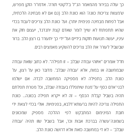
כך עולה בבירור מהמאמר הנ"ל ב'לקוטי תורה'. אדמו"ר הזקן מפרש,
ש'מצוות צריכות כוונה' הוא כוונת הלב (גם אם לא מבחינה הלכתית,
אבל לפחות מבחינה פנימית יותר). ועל כוונת הלב צריכים לעבוד בכדי
שהיא תתפתח! לא שייך לומר שאדם קצת יתנדנד, יעצום חזק את
עיניו, יעשה תנועות חזקות בידיים ועל־ידי כך יתעורר בו רצון הלב. ברור
שבשביל לעורר את הלב צריכים להשקיע מאמצים רבים.
חז"ל אומרים "איזוהי עבודה שבלב – זו תפילה". לא כתוב שזאת עבודה
שבמחשבה או במוח, אלא 'עבודה שבלב'. מדובר כאן על רצון, על
כוונת הלב. בתפילה לא מספיקה המחשבה לבדה. אם ישלמו
לבני־אדם כסף על־מנת שיתפללו בעבודה שבלב, וכל מטרת תפלתם
תהיה בשביל קבלת הכסף – זה לא ייקרא תפילה בכוונה... כוונת
התפילה צריכה להיות ברעותא־דלבא, בפנימיות. אולי בכדי לצאת ידי
חובת המינימום המתבקש לפי ההלכה מספיק שמכוונים
בשמונה־עשרה בברכת אבות וכו', אבל בשביל שזו תהיה 'עבודה
שבלב' – לא די במחשבה כזאת אלא דרושה כוונת הלב.