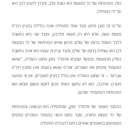
כולו. הפנימיות של כל המצוות היא כוונת הלב, והדרך להגיע לכך היא
על־ידי התפילה.
על־פי זה מובן מדוע מצד אחד התפילה אינה נכללת במניין רמ"ח
מצוות עשה, אלא היא רק מצווה מדרבנן, ומצד שני היא נחשבת
לדבר העומד ברומו של עולם. מכיוון שהיא הפנימיות של כל המצוות
לכן היא עומדת ברומו של עולם; ומצד עניין זה עצמו היא אינה נחשבת
כחלק מהמצוות. וכמשל שמביא אדמו"ר הזקן מחוט השדרה, "שהוא
המעמיד ומקיים את האברים, אע"פ שהוא בעצמו אינו ממנין רמ"ח
אברים" – זה שחוט השדרה אינו נכלל במניין האיברים, אין זה ממעט
מערכו. אדרבה, הוא לא נחשב כאחד מהם דווקא משום שהוא הוא
הפנימיות ו'המעמיד' שלהם.
ההסבר האמור של אדמו"ר הזקן, שהתפילה היא הנשמה והפנימיות
של כל מצוות התורה, עובר כחוט השני במספר הסברים נוספים
המופיעים במאמרים אחרים ביחס להגדרת התפילה: