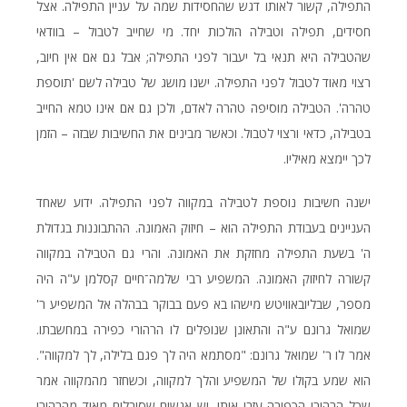
התפילה, קשור לאותו דגש שהחסידות שמה על עניין התפילה. אצל
חסידים, תפילה וטבילה הולכות יחד. מי שחייב לטבול – בוודאי
שהטבילה היא תנאי בל יעבור לפני התפילה; אבל גם אם אין חיוב,
רצוי מאוד לטבול לפני התפילה. ישנו מושג של טבילה לשם 'תוספת
טהרה'. הטבילה מוסיפה טהרה לאדם, ולכן גם אם אינו טמא החייב
בטבילה, כדאי ורצוי לטבול. וכאשר מבינים את החשיבות שבזה – הזמן
לכך יימצא מאיליו.
ישנה חשיבות נוספת לטבילה במקווה לפני התפילה. ידוע שאחד
העניינים בעבודת התפילה הוא – חיזוק האמונה. ההתבוננות בגדולת
ה' בשעת התפילה מחזקת את האמונה. והרי גם הטבילה במקווה
קשורה לחיזוק האמונה. המשפיע רבי שלמה־חיים קסלמן ע"ה היה
מספר, שבליובאוויטש מישהו בא פעם בבוקר בבהלה אל המשפיע ר'
שמואל גרונם ע"ה והתאונן שנופלים לו הרהורי כפירה במחשבתו.
אמר לו ר' שמואל גרונם: "מסתמא היה לך פגם בלילה, לך למקווה".
הוא שמע בקולו של המשפיע והלך למקווה, וכשחזר מהמקווה אמר
שכל הרהורי הכפירה עזבו אותו. יש אנשים שסובלים מאוד מהרהורי