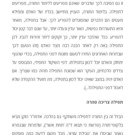
זו גם הסיבה לכך שדברים שאינם מפריעים ללימוד התורה, מפריעים
לתפילה. בלימוד התורה, העניין מתיישב בכליו של האדם וממילא
מעטים הם הדברים שמסוגלים להפריע לכך. אבל בתפילה, מאחר
והיא התעוררות נפשית, האור עדין ונעלה יותר, עד שגם דבר קטן יכול
להפריע. ככל שהדבר עדין יותר, כך זקוקים ליתר זהירות לגביו. לכן
התפילה באה רק לאחר הכנה רבה מצד האדם (זהו הטעם לכך
שבדורות האחרונים התירו לטעום מזונות לפני התפילה, בכדי שהגוף
יתחזק והאדם יוכל לכוון בתפילתו. לפי השיקול החסידי, המבוסס על
צדדים הלכתיים, העיקר הוא שכוונת התפילה תהיה כמו שצריך. אם
האדם יהיה במצב שאינו יכול לכוון בתפילה, מה תועיל ההקפדה שלא
לאכול לפני התפילה?...).
תפילה
צריכה
טהרה
הבדל זה בין התורה לתפילה משתקף גם בהלכה. אדמו"ר הזקן מביא
בלקוטי־תורה (פרשת כי תבוא ד"ה 'תחת אשר'), שלמרות שבגמרא
נאמר שביטלו את 'טבילת עזרא', מכל מקום לדעת כמה פוסקים