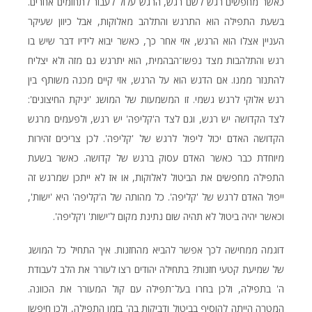
כאשר מחפשים רגש לשם רגש, הרגש עלול לעבור לתחומים אחרים.
בשעת התפילה הוא התרגש והתלהב מאלוקות, אבל כיוון שעיקר
העניין אצלו הוא הרגש, אזי אחר כך, כאשר יבוא לידיו דבר שיש בו
רגש והתלהבות מצד נפשו־הבהמית, הוא יתרגש גם מזה ולא יצליח
להתנזר ממנו. אם הדגש הוא על הרגש, אזי קיים מכנה משותף בין
רגש אלוקי לרגש גשמי. זו המשמעות של המושג 'יניקת החיצונים':
לצד הקדושה יש רגש, וגם לצד ה'קליפה' יש רגש, ולפעמים מרגש
הקדושה האדם יכול ליפול לרגש של 'קליפה'. לכן צריכים זהירות
מיוחדת כבר כאשר האדם עסוק ברגש של קדושה. כאשר בשעת
התפילה מחפשים את הביטול לאלוקות, או אז לא ייתכן שמרגש זה
ייפול האדם לרגש של 'קליפה'. כל מהותה של ה'קליפה' היא 'ישות',
וכאשר יהיה ביטול לא תהיה שום נתינת מקום ל'ישות' ו'קליפה'.
דוגמה ממחישה לכך אפשר להביא מהחזנות. איך התחיל כל המושג
של שמיעת קטעי חזנות? בתחילה יהודים רצו לעורר את הלב לעבודת
ה' בתפילה, ולכן בחרו בעל־תפילה עם קול המעורר את הכוונה.
המטרה הייתה להוסיף בביטול ודביקות בה' בזמן התפילה, ולכן חיפשו