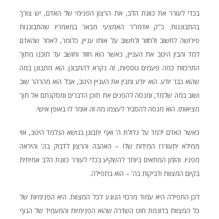
בכדי לעורר את כוונת הלב, את הרצון הפנימי של האדם, יש צורך
בהתבוננות. כ"ק אדמו"ר האמצעי מבאר במאמריו שהתבוננות
פירושה לחשוב ולחזור ולחשוב על אותו עניין. כלומר, לאחר שהאדם
למד והבין היטב את העניין, כאשר הוא חוזר וחושב על תוכנו מתוך
התרכזות כמה פעמים נוספות, זה נקרא להתבונן. הוא מתבונן במה
שהוא כבר יודע. הוא יודע ומבין את העניין היטב, אבל הוא מהרהר שוב
ושוב במה שלמד, ומנסה להפנים את תוכן הדברים ומסקנתם אל תוך
מציאותו. הוא מנסה להסביר לעצמו מה זה אומר לו באופן אישי.
כאשר האדם ילמד על גדולת ה' ואף יתבונן בנושא הנלמד היטב, אזי
ממילא יתעוררו המידות שלו – האהבה והרצון לדבוק בה' והיראה
מפניו. והזמן המתאים ביותר להשקיע בכדי לעורר כוונת הלב אמיתית
בקיום המצוות ודביקות בה' – הוא בתפילה.
לכן התפילה היא עמוד מרכזי הנוגע לכל המצוות. היא הפנימיות של
כל המצוות בדוגמת חוט השדרה שהוא הפנימיות והמעמיד של הגוף