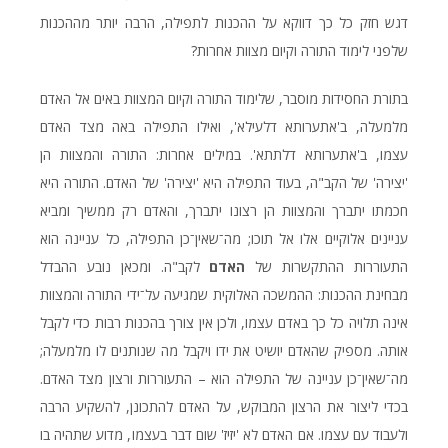
דגש חזק כל כך דווקא על ההכנות לתפילה, הרבה יותר מההכנות
שלפני לימוד התורה וקיום מצוות אחרות?
בתורת החסידות מוסבר, שלימוד התורה וקיום המצוות באים אל האדם
מלמעלה, ב'אתערותא דלעילא', ואילו התפילה באה מצד האדם
עצמו, ב'אתערותא דלתתא'. במילים אחרות: התורה והמצוות הן
'יצירה' של הקב"ה, בעוד התפילה היא 'יצירה' של האדם. התורה היא
חכמתו יתברך והמצוות הן רצונו יתברך, והאדם רק ממשיך ומביא
עניינים אלוקיים אלו אל תוכו; מה־שאין־כן התפילה, כל עניינה הוא
התעוררות ההתקשרות של
האדם
לקב"ה. ומכאן נובע ההבדל
מבחינת ההכנות: ההמשכה האלוקית שמגיעה על־ידי התורה והמצוות
אינה תלויה כל כך באדם עצמו, ולכן אין צורך בהכנות רבות כדי לקבל
אותה. מספיק שהאדם יושיט את ידו ויקבל מה שנותנים לו מלמעלה;
מה־שאין־כן עניינה של התפילה הוא – התעוררות ורצון מצד האדם.
בכדי ליצור את הרצון המבוקש, על האדם להתכונן, להשקיע הרבה
ולעבוד עם עצמו. אם האדם לא 'יזיז' שום דבר בעצמו, מדוע שתהיה בו