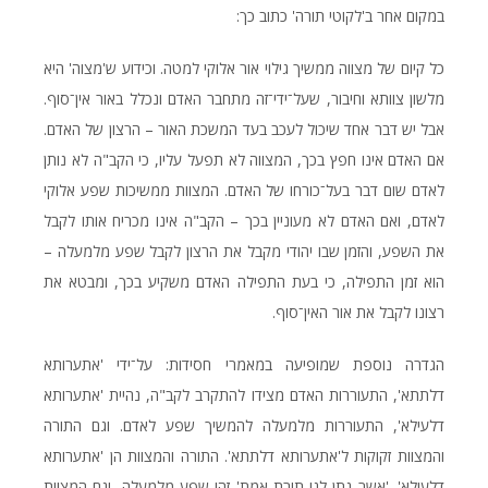
במקום אחר ב'לקוטי תורה' כתוב כך:
כל קיום של מצווה ממשיך גילוי אור אלוקי למטה. וכידוע ש'מצוה' היא
מלשון צוותא וחיבור, שעל־ידי־זה מתחבר האדם ונכלל באור אין־סוף.
אבל יש דבר אחד שיכול לעכב בעד המשכת האור – הרצון של האדם.
אם האדם אינו חפץ בכך, המצווה לא תפעל עליו, כי הקב"ה לא נותן
לאדם שום דבר בעל־כורחו של האדם. המצוות ממשיכות שפע אלוקי
לאדם, ואם האדם לא מעוניין בכך – הקב"ה אינו מכריח אותו לקבל
את השפע, והזמן שבו יהודי מקבל את הרצון לקבל שפע מלמעלה –
הוא זמן התפילה, כי בעת התפילה האדם משקיע בכך, ומבטא את
רצונו לקבל את אור האין־סוף.
הגדרה נוספת שמופיעה במאמרי חסידות: על־ידי 'אתערותא
דלתתא', התעוררות האדם מצידו להתקרב לקב"ה, נהיית 'אתערותא
דלעילא', התעוררות מלמעלה להמשיך שפע לאדם. וגם התורה
והמצוות זקוקות ל'אתערותא דלתתא'. התורה והמצוות הן 'אתערותא
דלעילא'. 'אשר נתן לנו תורת אמת' זהו שפע מלמעלה, וגם המצוות