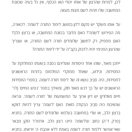
לכן, למרות שהרצון של אותו יהודי הוא הכסף, אין כל בעיה שכוונת
המחשבה שלו תהיה לשם מצות מצווה.
על אותו משקל יש מקום לדון במושג לימוד התורה 'לשמה'. לכאורה,
מה הפירוש 'לשמה'? האם מדובר בכוונת המחשבה, או ברצון הלב?
האם מספיק רק לחשוב שלומדים תורה לשם התורה, או שצריך
שהרצון הפנימי יהיה לדבוק בקב"ה על־ידי לימוד התורה?
ייתכן מאוד, שזהו אחד היסודות שעליהם נסבה בשעתו המחלוקת על
החסידות. וכידוע, שאחד ממוקדי הפולמוס בדורות הראשונים
לחסידות, היה סביב נושא זה של לימוד תורה לשמה. בספרי החסידות
הראשונים יש על כך דגש מאוד חזק, ומאידך בספר 'נפש החיים' (לר'
חיים מוולוז'ין) יש דיון ארוך על המשמעות של 'תורה לשמה'. ונראה
שהוויכוח היה סביב הנקודה הזאת: האם 'לשמה' צריך להיות דווקא
ברצון הלב, או שדי במחשבה בעלמא שלומדים לשם התורה. בתניא
(פרק ד־ה) כתוב ש'לשמה' היינו רצון הלב. אדמו"ר הזקן מבאר
שאי־אפשר ללמוד תורה לשמה באמת ללא אהבת ה' ויראתו. בתניא