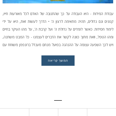
עבודת המידות - היא העבודה על כך שהתגובה של האדם לכל מאורעות חייו,
קטנים וגם גדולים, תהיה מתאימה לרצון ה' • הדרך לעשות זאת, היא על ידי
לימוד חסידות. כאשר לומדים על גדולת ה' ועל קרבת ה', על מהו העיקר בחיים
ומהו הטפל, וזאת מתוך כוונה לקשר את הדברים לעצמנו - כל המבט משתנה,
ויש לכך השפעה עצומה על ההנהגה בפועל מנחם מענדל ברונפמן משוחח עם
המשפיע הרב יוסף יצחק גורביץ'
המשך קריאה