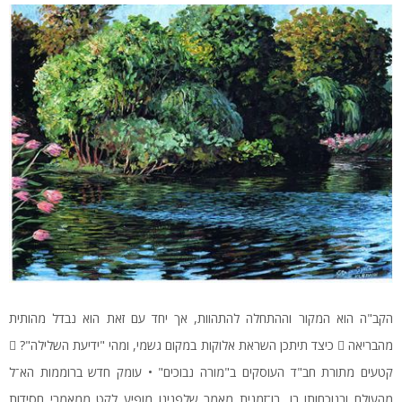
הקב"ה הוא המקור וההתחלה להתהוות, אך יחד עם זאת הוא נבדל מהותית
מהבריאה  כיצד תיתכן השראת אלוקות במקום גשמי, ומהי "ידיעת השלילה"? 
קטעים מתורת חב"ד העוסקים ב"מורה נבוכים" • עומק חדש ברוממות הא־ל
מהעולם ובנוכחותו בו, בו־זמנית מאמר שלפנינו מופיע לקט ממאמרי חסידות