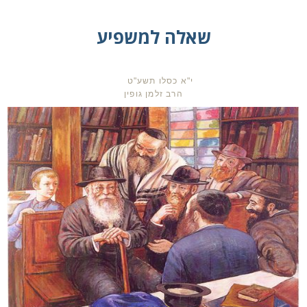
שאלה למשפיע
י"א כסלו תשע"ט
הרב זלמן גופין