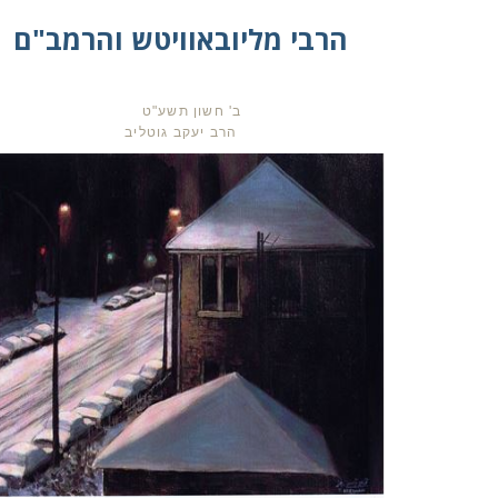
הרבי מליובאוויטש והרמב"ם
ב' חשון תשע"ט
הרב יעקב גוטליב