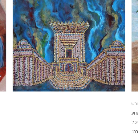
ורש
ת, אלא גם עיון בסדר ובמבנה  מדוע
כול
רה"