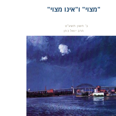
"מצוי" ו"אינו מצוי"
ב' חשון תשע"ט
הרב יואל כהן