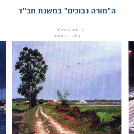
ה"מורה נבוכים" במשנת חב"ד
ב' חשון תשע"ט
מענדי ברונפמן