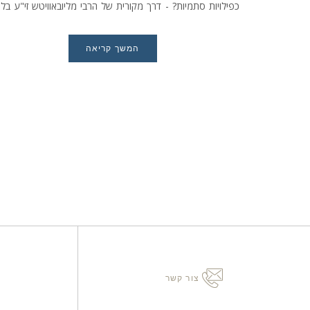
כפילויות סתמיות? - דרך מקורית של הרבי מליובאוויטש זי"ע בלי
"משנה תורה" לרמב"ם
המשך קריאה
צור קשר