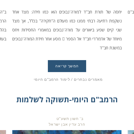
ב"ם
יחסה של תורת חב"ד למורה־נבוכים הוא כמו חידה: מצד אחד
ב"הד
נשקפת רתיעה רבתי ממנו כמו מעולם ה"חקירה" בכלל, אך מצד
הרמ
שני קיים שפע ביאורים על מורה־נבוכים במאמרי החסידות ויחס
מיוחד של אדמו"רי חב"ד אל הספר  מסע אחר חידת המורה־נבוכים
בעול
במשנת חב"ד
המשך קריאה
מאמרים נבחרים
/
לימוד הרמב"ם היומי
הרמב"ם היומי-תשוקה לשלמות
ב' חשון תשע"ט
הרב עדין אבן ישראל