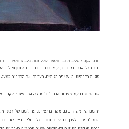
הרב יעקב גוטליב מחבר הספר 'שכלתנות בלבוש חסידי - הר
יותר מכל אדמו"רי חב"ד, עסק ברמב"ם הרבי האחרון זצ"ל. בשיחו
סוגיות הלכתיות והן עניינים הגותיים. הערצתו את הרמב"ם כמעט ש
את הפתגם העממי אודות הרמב"ם "ממשה ועד משה לא קם כמשה" 
"מזמנו של משה רבינו, משה בן עמרם, עד לזמנו של רבינו משה
הרמב"ם עברו לערך חמישים דורות... כל גדולי ישראל שהיו במשך
כנסת הגדולה התנאים והאמוראים שמנה הרמב"ם בארבעים הדו