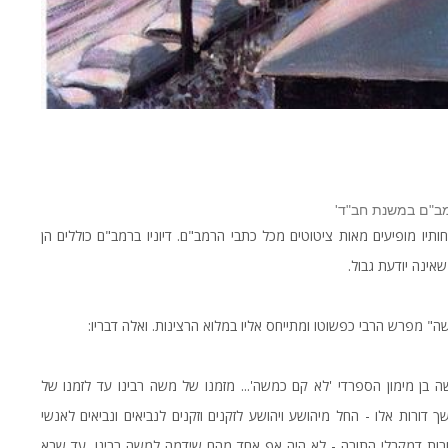
מב"ם במשנת חב"ד'
תיו מופיעים מאות ציטוטים מכל כתבי הרמב"ם. דיוניו ברמב"ם כוללים הן
אינה יודעת גבול.
מפרש הרבי כפשוטו ומתייחס אליו במלוא הרצינות. ואלה דבריו:
 בן מימון הספרדי 'לא קם כמשה'... מזמנו של משה רבינו עד לזמנו של
 דורות אלו - החל מיהושע ויהושע לזקנים וזקנים לנביאים ונביאים לאנשי
רות דמקבלי התורה - לא היה אף אחד מהם שידמה למשה רבינו, עד שבא