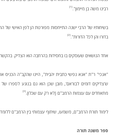
[1]
רבינו משה בן מיימון".
בשיחותיו של הרבי ישנה התייחסות מפורטת הן לפן האישי של הרמ
[2]
בדורו והן לכל הדורות".
אחד הנושאים שעוסקים בו בחסידות בהרחבה הוא הצדיק. בהקשר ז
"אנכי" ר"ת "אנא נפשי כתבית יהבית", היינו שהקב"ה הכניס את עצ
ש'צדיקים דומים לבוראם', מובן שכן הוא גם בנוגע לספרו של
[3]
מתאחדים עם עצמות הרמב"ם (לא רק עם שכלו).
לימוד תורת הרמב"ם, משמעו, שיתוף עצמותי בין הרמב"ם ללומד.
ספר
משנה
תורה