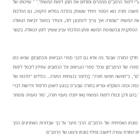
י לימוד הרמב"ם ממהרים ומזרזים את הזמן דימות המשיח".
שייכותו של
. משנה תורה הוא הספר היחיד שעוסק בהלכה במלוא היקפה, גם ההלכות
ות המשיח "שמורה איך צריך להתכונן לזה, והסדר בפועל דביאת הגאולה
 הפסקנית ובהשמטת המשא ומתן ההלכתי עניין ששייך לזמן הגאולה. בקשר
 חלקי התורה שבעל פה אלא גם לגבי ספרי הנביאים והכתובים) שהיא כמו
ספרו של הרמב"ם) ש'כל ספרי הנביאים וכל הכתובים עתידין ליבטל לימות
", כ"חמשה חמשי תורה". [כלומר בנצחיות התורה... נכללים "הלכות של
 כמה וכמה השקלא וטריא בתורה שבע"פ בנוגע לאופן הלימוד ודרשות דברי
בהם ולכן יבטלו לימות המשיח (ואז יתגלו טעמי תורה, 'סוד טעמיה ומסתר
כוונתו האמיתית של הרמב"ם. הרבי מיצר על כך שבדורות האחרונים הפך
החזרת עטרה ליושנה ומילוי כוונתו ורצונו של הרמב"ם: