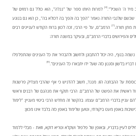
[4]
מיד ה' השכיל".
למרות היותו ספר של "נגלה", הוא כולל גם רמזים של
ר שכשם שלגבי התורה נאמר "הפך בה והפך בה דכולא בה", כן הוא גם בנוגע
[7]
 מתן תורה.
הרמב"ם, על פי הרבי, זכה לכוון ברוח הקודש לעניינים רבים
ים והפירושים בדברי הרמב"ם, ובעיקר במשנה תורה:
נשמה בגוף, היה יכול להתבונן ולחשוב ולהבהיר את כל הענינים שהתפלפלו
[8]
ריו בלשון וסגנון כזה שעל ידו יתבארו כל הענינים".
ססת על ההבחנה הזו. מנגד, חשוב להדגיש כי אף שהרבי מצדיק פרשנות
מוד ראשית את הפשט של הרמב"ם. הרבי תוקף את מנהגם של רבנים וראשי
ם עניין בדברי הרמב"ם עצמו. בהקשר זה מחדש הרבי ביטוי מעניין: "לימוד
בות באופן מעט ביקורתי, וטוען שלימוד באופן כזה בלבד אינו מכוון:
ם לעיין בדבריו, ובאופן של פלפול ושקלא וטריא דוקא, וזאת - מבלי ללמוד