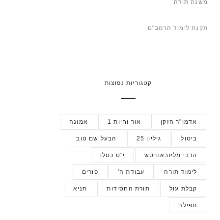
משנה תורה
תקנת לימוד הרמב"ם
קטגוריות נפוצות
אדמו"ר הזקן
אור וחיות 1
אמונה
ביטול
גיליון 25
הבעל שם טוב
הרבי מליובאוויטש
י"ט כסלו
לימוד תורה
עבודת ה'
פורים
קבלת עול
תורת החסידות
תניא
תפילה