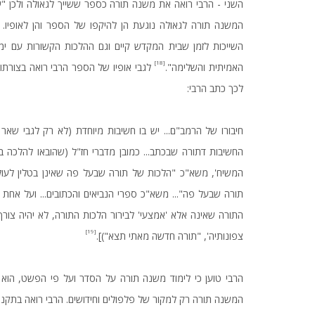
השני - הרבי רואה את משנה תורה כספר ששייך לגאולה ולכן "ע"
המשנה תורה לגאולה נוגעת הן להיקפו של הספר והן לאופיו
השייכות לזמן שבית המקדש קיים וגם ההלכות הקשורות עם ימ
[18]
האמיתית והשלימה".
לגבי אופיו של הספר הרבי רואה בצורתו
לכך כתב הרבי:
חיבורו של הרמב"ם... יש בו חשיבות מיוחדת (לא רק לגבי שאר
החשיבות דתורה שבכתב... כמובן מדברי חז"ל (שהובאו להלכה ב
המשיח', משא"כ "הלכות של תורה שבעל פה שאינן בטלין לעולם
תורה שבעל פה"... משא"כ ספרי הנביאים והכתובים... ועל אחת
התורה שאינה אלא 'אמצעי' לבירור הלכות התורה, לא יהיה צורך 
[19]
צפונותיה', "תורה חדשה מאתי תצא")].
הרבי טוען כי לימוד משנה תורה על הסדר ועל פי הפשט, הוא 
המשנה תורה רק למקור של פלפולים וחידושים. הרבי רואה בתקנתו 