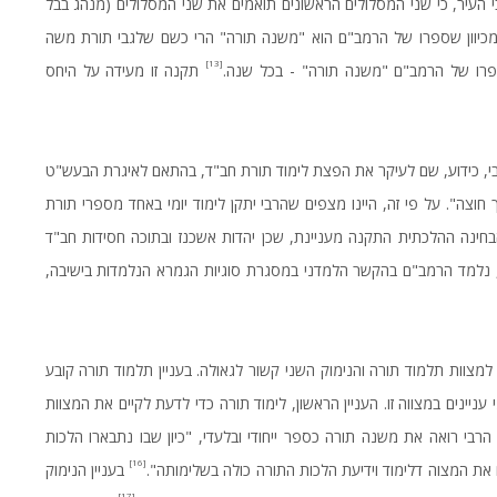
י העיר, כי שני המסלולים הראשונים תואמים את שני המסלולים (מנהג בבל
 מכיוון שספרו של הרמב"ם הוא "משנה תורה" הרי כשם שלגבי תורת משה
[13]
פרו של הרמב"ם "משנה תורה" - בכל שנה.
תקנה זו מעידה על היחס
רבי, כידוע, שם לעיקר את הפצת לימוד תורת חב"ד, בהתאם לאיגרת הבעש"ט
 חוצה". על פי זה, היינו מצפים שהרבי יתקן לימוד יומי באחד מספרי תורת
הבחינה ההלכתית התקנה מעניינת, שכן יהדות אשכנז ובתוכה חסידות חב"ד
ת, נלמד הרמב"ם בהקשר הלמדני במסגרת סוגיות הגמרא הנלמדות בישיבה,
 למצוות תלמוד תורה והנימוק השני קשור לגאולה. בעניין תלמוד תורה קובע
 עניינים במצווה זו. העניין הראשון, לימוד תורה כדי לדעת לקיים את המצוות
הרבי רואה את משנה תורה כספר ייחודי ובלעדי, "כיון שבו נתבארו הלכות
[16]
את המצוה דלימוד וידיעת הלכות התורה כולה בשלימותה".
בעניין הנימוק
[17]