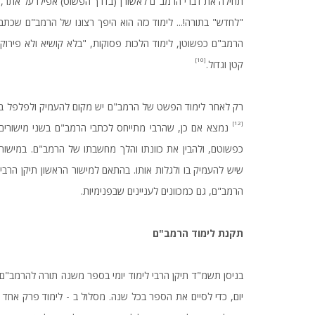
תחילה את דברי הרמב"ם לאשורן (בדרך הפשוט) אפילו על אתר, ו
"לחדש" בתורה!... לימוד כזה הוא היפך רצונו של הרמב"ם שכתב את
הרמב"ם כפשוטן, לימוד הלכות פסוקות, "בלא קושיא ולא פירוק",
[10]
קטן וגדול.
רק לאחר לימוד הפשט של הרמב"ם יש מקום להעמיק ולפלפל בדב
[12]
נמצא אם כן, שהרבי מתייחס לכתבי הרמב"ם בשני מישורים, 
כפשוטם, ולהבין את כוונתו והלך מחשבתו של הרמב"ם. במישור ה
שיש להעמיק בו ולגלות אותו. בהתאם למישור הראשון תיקן הרבי
הרמב"ם, גם כמכוונים לעניינים שבפנימיות.
תקנת
לימוד
הרמב
"
ם
בניסן תשמ"ד תיקן הרבי לימוד יומי בספר משנה תורה להרמב"ם.
יום, כדי לסיים את הספר בכל שנה. מסלול ב - לימוד פרק אחד 