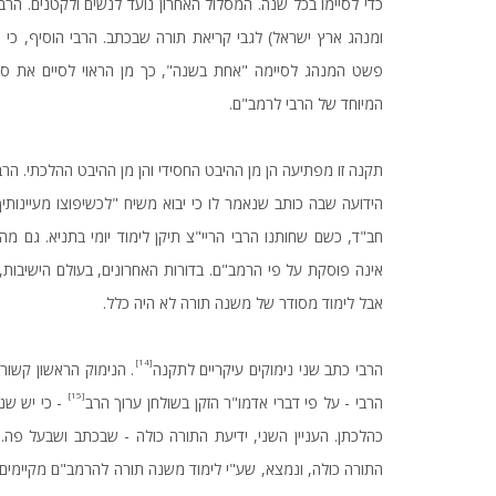
כדי לסיימו בכל שנה. המסלול האחרון נועד לנשים ולקטנים. הרב
ומנהג ארץ ישראל) לגבי קריאת תורה שבכתב. הרבי הוסיף, כי
פשט המנהג לסיימה "אחת בשנה", כך מן הראוי לסיים את ס
המיוחד של הרבי לרמב"ם.
תקנה זו מפתיעה הן מן ההיבט החסידי והן מן ההיבט ההלכתי. ה
הידועה שבה כותב שנאמר לו כי יבוא משיח "לכשיפוצו מעיינותיך
חב"ד, כשם שחותנו הרבי הריי"צ תיקן לימוד יומי בתניא. גם מ
אינה פוסקת על פי הרמב"ם. בדורות האחרונים, בעולם הישיבו
אבל לימוד מסודר של משנה תורה לא היה כלל.
[14]
הרבי כתב שני נימוקים עיקריים לתקנה
. הנימוק הראשון קשור
[15]
הרבי - על פי דברי אדמו"ר הזקן בשולחן ערוך הרב
- כי יש שני
כהלכתן. העניין השני, ידיעת התורה כולה - שבכתב ושבעל פה. 
התורה כולה, ונמצא, שע"י לימוד משנה תורה להרמב"ם מקיימים 