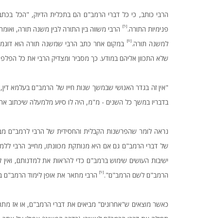
הרבי כותב, כי כל דברי הרמב"ם הם בתכלית הדיוק, "הכל בכתב 
[5]
פנימיות התורה.
הרבי משווה בין התורה לבין משנה תורה, ואומ
[6]
למשנה תורה.
במקום אחר כתב הרבי שמשנה תורה הוא דוגמת
שלא התכוון אליהם במודע. כך מסביר ומצדיק הרבי את כל הפלפול
"אין זה בגדר האנושי שבמשך שנות חייו של הרמב"ם בעלמא דין, 
בדבריו במשך כל השנים - מ"מ, היה לו סיוע מלמעלה שיכתוב את דב
נראה לומר שהפרשנות הקבלית והחסידית של הרבי לרמב"ם מבו
של דברי הרמב"ם גם אם היא מנותקת מכוונתו, מחייב הרבי לל
ישיבות העושים שימוש ברמב"ם כדי להראות את למדנותם, ואין לה
[9]
הרמב"ם לשם הרמב"ם".
הרבי מתאר את אופן לימוד הרמב"ם בישי
כאשר מוצאים ש"אחרונים" מביאים את דברי הרמב"ם, או אז מתחילי