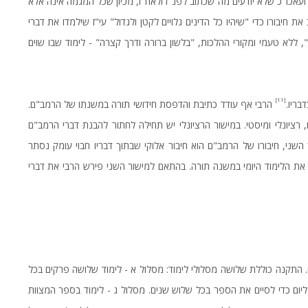
עאכו"כ שלא יודעים מה שכתוב לפנ"ז ולאח"ז, מכיון שכל המגמה אינה אלא
 חיבורו כדי "שיהיו כל הדינים גלויים לקטן ולגדול" עי"ז שילמדו את דברי
 ללא טעמי ומקורי ההלכות, "בלשון ברורה ודרך קצרה" - לימוד שבו שוים
[11]
ריו.
הרבי אף עודד כתיבת והדפסת חידושי תורה במשנתו של הרמב"ם.
רציונלי ומיסטי. במישור הרציונלי יש תחילה לחתור להבנת דברי הרמב"ם
שני, חיבורו של הרמב"ם הוא חיבור אלוקי שבתוך דבריו חבוי עומק נסתר
 את הלימוד היומי במשנה תורה. בהתאם למישור השני פירש הרבי את דברי
 התקנה כוללת שלושה מסלולי לימוד: מסלול א - לימוד שלושה פרקים בכל
ליום כדי לסיים את הספר בכל שלוש שנים. מסלול ג - לימוד בספר המצוות