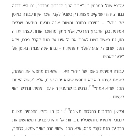
על־פי שכל המבחין בין "ארור המן" ל"ברוך מרדכי", גם היא דרגה
גבוהה. יהודי שמקיים מצוות רק בשביל לקבל שכר אין זו עבודה באופן
של "ידע" – בחירתו בתורה ומצוות אינה נובעת מידיעה שכלית
אמיתית בכך ש"ברוך מרדכי", אלא מתוך מחשבה אודות עצמו. יתירה
מזו, גם כאשר רצונו לעבוד את ה' אינו על מנת לקבל פרס, אלא
מפני שרוצה להגיע לשלמות אמיתית – גם זו אינה עבודה באופן של
"ידע" לאמיתו.
עבודה אמיתית באופן של "ידע" היא – שהאדם מחפש את האמת,
לא את עצמו. הוא לא מחפש
שהוא
יהיה שלם, אלא "עושה האמת
[17]
מפני שהיא אמת"
. נרגש בו שהעניין הוא עניין אמיתי ונדרש וראוי
לעשותו.
[18]
וכלשון הרמב"ם בהלכות תשובה
: "וכן היו גדולי החכמים מצווים
לנבוני תלמידיהם ומשכיליהם ביחוד: אל תהיו כעבדים המשמשים את
הרב על מנת לקבל פרס, אלא מפני שהוא הרב ראוי לשמשו, כלומר,