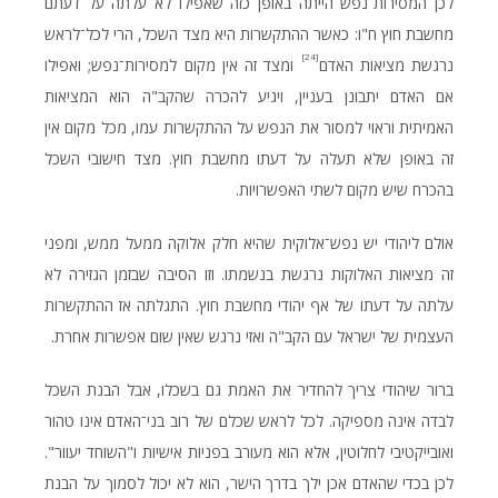
לכן המסירות־נפש הייתה באופן כזה שאפילו לא עלתה על דעתם
מחשבת חוץ ח"ו: כאשר ההתקשרות היא מצד השכל, הרי לכל־לראש
[24]
נרגשת מציאות האדם
ומצד זה אין מקום למסירות־נפש; ואפילו
אם האדם יתבונן בעניין, ויגיע להכרה שהקב"ה הוא המציאות
האמיתית וראוי למסור את הנפש על ההתקשרות עמו, מכל מקום אין
זה באופן שלא תעלה על דעתו מחשבת חוץ. מצד חישובי השכל
בהכרח שיש מקום לשתי האפשרויות.
אולם ליהודי יש נפש־אלוקית שהיא חלק אלוקה ממעל ממש, ומפני
זה מציאות האלוקות נרגשת בנשמתו. וזו הסיבה שבזמן הגזירה לא
עלתה על דעתו של אף יהודי מחשבת חוץ. התגלתה אז ההתקשרות
העצמית של ישראל עם הקב"ה ואזי נרגש שאין שום אפשרות אחרת.
ברור שיהודי צריך להחדיר את האמת גם בשכלו, אבל הבנת השכל
לבדה אינה מספיקה. לכל לראש שכלם של רוב בני־האדם אינו טהור
ואובייקטיבי לחלוטין, אלא הוא מעורב בפניות אישיות ו"השוחד יעוור".
לכן בכדי שהאדם אכן ילך בדרך הישר, הוא לא יכול לסמוך על הבנת