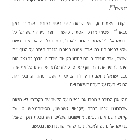
[22]
בנפשם
.
ונקודה עצמית זו, היא שבאה לידי ביטוי בפורים. אדמו"ר הזקן
[23]
מבאר
, שבימי מרדכי ואסתר, כאשר ריחפה גזירה קשה על כל
בני־ישראל, "להשמיד להרוג ולאבד", מסרו כל ישראל את נפשם
שלא לכפור ח"ו בה' אחד. אמנם בפורים הגזירה הייתה על הגוף של
ישראל, אבל הגזירה הייתה להרוג רק את היהודים והדרך להינצל מזה
היתה להמיר את הדת; ואף־על־פי־כן לא עלתה על דעתו של אף אחד
מבני־ישראל מחשבת חוץ ח"ו. הם יכלו להיפטר מהגזירה, ובכל זאת
הם לא העלו על דעתם לעשות זאת.
מהי אכן הסיבה שמסרו את נפשם על הקשר עם הקב"ה? לא משום
שהתבוננו שזהו "הרב (ש)ראוי לשמשו"; מסירות־נפש כזו על
קידוש־השם אינה נובעת מחישובים שכליים. היא נובעת מכך שאצל
בני־ישראל נרגש ה'אבא', מכך שהאלוקות נרגשת בנפשם.