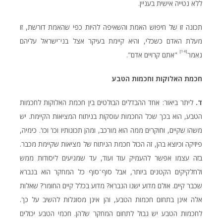
ללא נטייה אישית בעניין.
תכונה זו של חיפוש האמת והשאיפה להיות כפי שהאמת דורשת, זו
מעלת האדם כשכלי, והיא קיימת בעיקר אצל בני־ישראל עליהם
[14]
נאמר
"אתם קרויים אדם".
חכמת
האלוקות
וחכמות
הטבע
ד.
ליתר ביאור: אחד ההבדלים הבולטים בין חכמת האלוקות לחכמות
הטבע, הוא בכך שכל החכמות עוסקות בניתוח המציאות הקיימת. יש
משהו שקיים, וחוקרים ממה הוא מורכב, ומהן תכונותיו וכו' וכו'. כימיה,
פיזיקה וכיוצא בהן, זה הכול חכמת הניתוח של מציאות שקיימת מכבר.
בזה עצמו אפשר להעמיק עוד ועוד, עד שמגיעים ליסודות ממש
ולחלקיקים הקטנים ביותר, אבל סוף־סוף כל המחקר הוא בנברא
שכבר קיים. אולם מדוע ישנו הנברא? מדוע בכלל קיים החומר? שאלות
אלה אינן בתחום חכמות הטבע, והן אינן מסוגלות להשיב על כך.
לחכמות הטבע יש גבול לתחום המחקר שלהן. חכמי הטבע יכולים