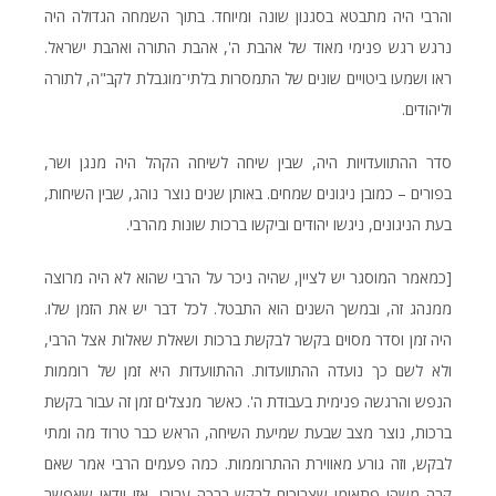
והרבי היה מתבטא בסגנון שונה ומיוחד. בתוך השמחה הגדולה היה
נרגש רגש פנימי מאוד של אהבת ה', אהבת התורה ואהבת ישראל.
ראו ושמעו ביטויים שונים של התמסרות בלתי־מוגבלת לקב"ה, לתורה
וליהודים.
סדר ההתוועדויות היה, שבין שיחה לשיחה הקהל היה מנגן ושר,
בפורים – כמובן ניגונים שמחים. באותן שנים נוצר נוהג, שבין השיחות,
בעת הניגונים, ניגשו יהודים וביקשו ברכות שונות מהרבי.
[כמאמר המוסגר יש לציין, שהיה ניכר על הרבי שהוא לא היה מרוצה
ממנהג זה, ובמשך השנים הוא התבטל. לכל דבר יש את הזמן שלו.
היה זמן וסדר מסוים בקשר לבקשת ברכות ושאלת שאלות אצל הרבי,
ולא לשם כך נועדה ההתוועדות. ההתוועדות היא זמן של רוממות
הנפש והרגשה פנימית בעבודת ה'. כאשר מנצלים זמן זה עבור בקשת
ברכות, נוצר מצב שבעת שמיעת השיחה, הראש כבר טרוד מה ומתי
לבקש, וזה גורע מאווירת ההתרוממות. כמה פעמים הרבי אמר שאם
קרה משהו פתאומי שצריכים לבקש ברכה עבורו, אזי וודאי שאפשר