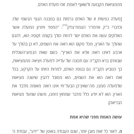
מהמציאות הקבועה ולשאוף לאמת. זוהי מעלת האדם.
[מעלה נפשית זו של האדם נרמזת גם במבנה הגוף הגשמי שלו.
[16]
וכדברי כ"ק אדמו"ר הצמח־צדק
: "החסד ויתרון המעלה אשר
האלוקים עשה את האדם ישר להיות הולך בקומה זקופה הוא, דהגם
שהולך על הארץ, מכל מקום הוא רואה את השמים, לא כן בהולך על
ארבע דאינו רואה אלא את הארץ". כשם שאת הנפש־השכלית
שבאדם ברא הקב"ה עם תכונה של עלייה למעלה ויציאה מהמציאות,
כך הטביע הקב"ה גם בגופו: האדם, למרות היותו על הקרקע, בכל
זאת רואה הוא את השמים, הוא מסוגל להבין שישנה מציאות
שלמעלה ממנו; מה־שאין־כן הבעל־חי אינו רואה מאומה מלבד את
הארץ. הוא לא יודע כלל מדבר שמחוץ הימנו, משהו שמעל מציאות
הבריאה].
עושה
האמת
מפני
שהיא
אמת
ה.
לאור כל זאת מובן יותר, שגם העבודה באופן של "ידע", עבודת ה'