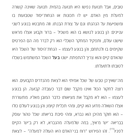
טובים, אבל תנועת נפשו היא תנועה בהמית. תנועה שאינה קשורה
למעלת מין האדם. יש לו תכונות או הנחות־יסוד שטבועות בו
ומשפיעות על הנהגתו וגם על צורת הבנתו. וזה מתבטא בנוגע לשני
עניינים: הן בנוגע לנושא בו הוא משכיל – ברור וקבוע אצלו מראש
שישנו עולם, ותפקיד המחקר השכלי הוא רק לברר מה הם הפרטים
שקיימים בו ולנתחם; והן בנוגע לעצמו – הנחת־היסוד של השכל היא
שהאדם קיים והוא צריך להתפתח. ישנו
בעל
השכל המשתמש בשכלו
לטובתו ולתועלתו.
מה־שאין־כן טבעו של שכל אמיתי הוא לצאת מהגדרים הקבועים. הוא
רוצה לחקור הכול ואינו מקבל שום דבר כעובדה קבועה. הן בנוגע
לעצמו – הוא לא מקבל את מציאותו כדבר המובן מאליו. מתעוררת
אצלו השאלה מדוע הוא קיים, ומהי תכלית קיומו; והן בנוגע לעולם כולו
– הוא חוקר מהיכן הוא נברא, ומהי סיבת בריאתו. שכל טהור עוסק
בבריאה 'יש' מ'אין', במה שלמעלה מהנברא, לא רק ב'יש' הקיים
[15]
לפניו
. זהו הפירוש "רוח בני־האדם היא העולה למעלה" – לצאת