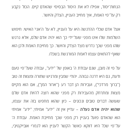
הנחות־יסוד, אפילו לא את היסוד הבסיסי שהאדם קיים. הכול נקבע
רק על־פי האמת, איך מחייב העניין, הצדק והיושר.
אצל אדם שכלי ההדגשה היא על העניין, לא על ה'אני' האישי. חיפוש
השלמות שלו אינו מפני שעל־ידי כך הוא יהיה אדם שלם, אלא נרגש
שזהו מפני שכך נדרש מצד הצדק והיושר. כך מחייבת האמת ולכן הוא
שואף להתאים עצמו לאמת המורגשת בשכלו.
על פי זה מובן, שגם עבודת ה' באופן של "ידע", עבודה שעל־פי טעם
ודעת, גם היא דרגה גבוהה. יהודי שמבין ומרגיש שתורה ומצוות זה טוב
("ברוך מרדכי"), ועבירות הן דבר רע ("ארור המן"), אם הוא מקיים
מצוות ומתרחק מהעבירות רק מפני שהוא רוצה להיות אדם שלם
שעושה דברים טובים ונכונים – כיון שהוא מחפש בזה את עצמו,
שהוא יהיה אדם נעלה
– עדיין אין זה "ידע" אמיתי; "ידע" אמיתי
הוא שהאדם פועל בעניין רק מפני שכך מחייבת האמת. עבודת ה'
על־פי שכל היא דווקא כאשר הקשר לעניין הוא לגמרי אובייקטיבי,