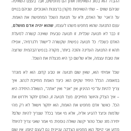
ההבדל הוא בסוג השאיפות אותן הם מחפשים, אבל בעצם השאיפה
שניהם שווים – שתי השאיפות מקורן ברצונות האנוכיים. שניהם בנויים
על ה'אני' של האדם, ולא על תנועת השכל המחפשת את האמת.
עצם התנועה שהוא מחפש משהו לעצמו,
שהוא יהיה אדם מושלם
,
זו כבר לא תנועה שכלית. זו תנועה טבעית שאינה קשורה למעלת
האדם כשכלי. כל תנועה נפשית שקשורה ל'ישות' ו'לגרמיה', אפילו
תהא זו התנועה העדינה והזכה ביותר, מקורה בנפש־הבהמית שרוצה
את טובת עצמה, אלא שלשם כך היא מנצלת את השכל.
שכל אמיתי הוא, שאין שום תנועה או טבע קדום. הוא לא מוגדר
במאומה. הכלל היחיד שקיים הוא: כיצד האמת מחייבת לנהוג. איך
צריך להיות על־פי ההיגיון. אין "אני" ואין "אתה", השאלה היחידה היא
– איך הצדק והיושר מחייבים. מצד תנועה זו, האדם יחקור וידרוש את
הכל. כאשר אדם מחפש את האמת, הוא יחקור וישאל לא רק מהי
שלמות וכיצד להגיע אליה, אלא מי אמר בכלל שצריך להיות שלם?
יתירה מזו: שכל טהור יקשה שאלה נוספת: מי אמר שאני צריך להיות?
מדוע אני קיים? הוא מחפש הצדקה עניינית גם לעצם קיומו. אין שום