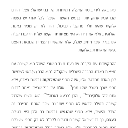
וכאן באה לידי ביטוי המעלה המיוחדת של בני־ישראל: אצל יהודים
ישנו עניין עמוק יותר בנפש מאשר השכל. לכל יהודי יש נשמה
אלוקית שהיא חלק מהקב"ה כביכול. יהודי לא רק
מכיר
באמת
האלוקית, אלא אמת זו היא היא
מציאותו
. הקשר של יהודי עם הקב"ה
אינו בגלל שכך מחייב שכלו, אלא התקשרות עצמית שנובעת מעצם
נפשו המאוחדת באלוקות.
ההתקשרות עם הקב"ה שנובעת מצד חישובי השכל היא קשורה עם
מציאות האדם. ההכרה השכלית שהקב"ה "הוא הרב (ש)ראוי לשמשו"
ולכן האדם מתבטל אליו, אינה מפני
שהאלוקות
נרגשת באדם, אלא
[19]
מפני שכך השכל
שלו
מבין
. אולם על בני־ישראל נאמר "בנים
[21]
[20]
אתם לה' אלוקיכם"
, והבן "כרעא דאבוה"
הוא. וכשם שהרגל
קשורה ובטילה לראש לא מפני שמבינה שכך האמת מחייבת וזה
הצדק והיושר, אלא מפני
שהנפש
נרגשת בה ולכן היא בטילה
בעצם
, כך בני־ישראל קשורים ובטלים לקב"ה לא רק מפני ששכלם
מבין ומחייב להתבטל אליו, אלא בעיקר בגלל
שהאלוקות
נרגשת