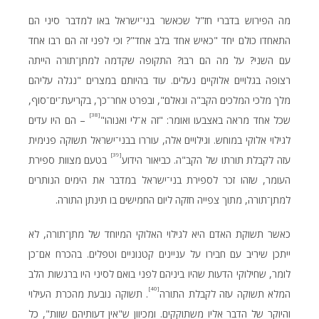
מה הפירוש בדברי חז"ל שכאשר בני־ישראל באו למדבר סיני הם
התאחדו כולם יחד "כאיש אחד בלב אחד"? וכי לפני זה הם רבו אחד
עם השני? על מה הם רבו? התקופה שקדמה למתן־תורה הייתה
רצופה בגלויים אלוקיים נעלים. עוד בהיותם במצרים "נגלה עליהם
מלך מלכי המלכים הקב"ה וגאלם", ובפרט אחר־כך, בקריעת־ים־סוף,
[38]
שכל אחד מראה באצבעו ואומר: "זה א־לי ואנוהו"
– הם היו עדים
לגילוי אלוקי במוחש. וגילויים אלה, עוררו בבני־ישראל תשוקה פנימית
[39]
עזה לקבלת תורתו של הקב"ה. כביאור הידוע
בטעם מצוות ספירת
העומר, שזהו זכר לספירת בני־ישראל במדבר את הימים הנותרים
למתן־תורה, מתוך צפייה חזקה ליום החמישים בו תינתן התורה.
כאשר תשוקת האדם היא לגילוי האלוקי המיוחד של מתן־תורה, לא
ייתכן שיריב עם חבירו על עניינים קטנוניים וטפלים. בהכרח אם־כן
לומר, שחילוקי הדעות שהיו ביניהם לפני בואם לסיני היו ברגשות הלב
[40]
המלא תשוקה עזה לקבלת התורה
. תשוקה נובעת מהכרת העילוי
והיוקר של הדבר אליו משתוקקים. ומכיוון ש"אין דעותיהם שוות", כל