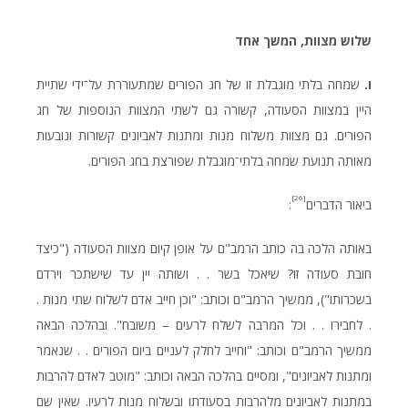
שלוש
מצוות
,
המשך
אחד
ו.
שמחה בלתי מוגבלת זו של חג הפורים שמתעוררת על־ידי שתיית
היין במצוות הסעודה, קשורה גם לשתי המצוות הנוספות של חג
הפורים. גם מצוות משלוח מנות ומתנות לאביונים קשורות ונובעות
מאותה תנועת שמחה בלתי־מוגבלת שפורצת בחג הפורים.
[26]
ביאור הדברים
:
באותה הלכה בה כותב הרמב"ם על אופן קיום מצוות הסעודה ("כיצד
חובת סעודה זו? שיאכל בשר . . ושותה יין עד שישתכר וירדם
בשכרותו"), ממשיך הרמב"ם וכותב: "וכן חייב אדם לשלוח שתי מנות .
. לחבירו . . וכל המרבה לשלח לרעים – משובח". ובהלכה הבאה
ממשיך הרמב"ם וכותב: "וחייב לחלק לעניים ביום הפורים . . שנאמר
ומתנות לאביונים", ומסיים בהלכה הבאה וכותב: "מוטב לאדם להרבות
במתנות לאביונים מלהרבות בסעודתו ובשלוח מנות לרעיו. שאין שם