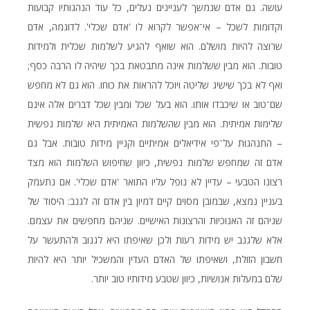
עושה. גם אדם שנמשך לעניינים נעלים, כל עוד הנהגותיו קבועות
וקדומות לשכל – אי־אפשר לקרוא לו 'אדם שכלי'. לדוגמה, אדם
שרוצה להיות מושלם. הוא שואף להגיע לשלמות שכלית ולמידות
טובות. הוא מבין ששלמות אינה מתבטאת בכך שיהיה לו הרבה כסף;
ואף לא בכך שישיג שליטה ויוכל להראות את כוחו. הוא גם לא מחפש
שם־טוב או שיכבדו אותו. הוא בעל שכל ומבין שכל דברים אלה אינם
שלימות אמיתית. הוא מבין שהשלמות האמיתית היא שלמות נפשית
– התנהגות על־פי אידיאלים אמיתיים וקניין מידות טובות. אבל גם
אדם זה שמחפש שלמות נפשית, כיוון שחיפוש השלמות הוא מצד
רצונו הטבעי – עדיין לא נופל עליו התואר 'אדם שכלי'. אם נתעמק
בעניין נמצא, שבמובן מסוים קיים דמיון בין אדם זה לגנב: היסוד של
שניהם זה האנוכיות והרצונות האישיים. שניהם מחפשים את עצמם.
אלא שלגנב יש מידות רעות ולכן שאיפתו היא לגנוב ולהתעשר על
חשבון הזולת, ושאיפתו של האדם העדין והמשכיל יותר היא להיות
שלם במעלות אנושיות, כיוון שטבע מידותיו טוב יותר.