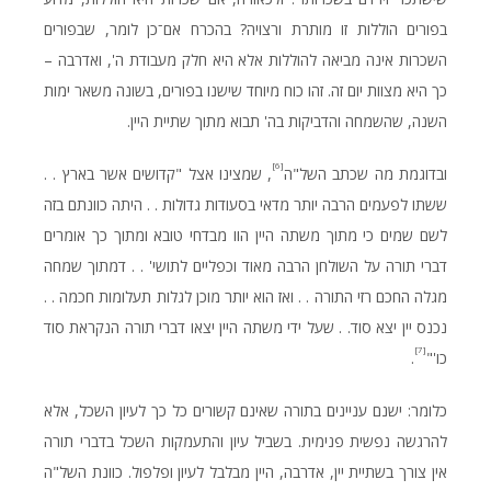
בפורים הוללות זו מותרת ורצויה? בהכרח אם־כן לומר, שבפורים
השכרות אינה מביאה להוללות אלא היא חלק מעבודת ה', ואדרבה –
כך היא מצוות יום זה. זהו כוח מיוחד שישנו בפורים, בשונה משאר ימות
השנה, שהשמחה והדביקות בה' תבוא מתוך שתיית היין.
[6]
ובדוגמת מה שכתב השל"ה
, שמצינו אצל "קדושים אשר בארץ . .
ששתו לפעמים הרבה יותר מדאי בסעודות גדולות . . היתה כוונתם בזה
לשם שמים כי מתוך משתה היין הוו מבדחי טובא ומתוך כך אומרים
דברי תורה על השולחן הרבה מאוד וכפליים לתושי' . . דמתוך שמחה
מגלה החכם רזי התורה . . ואז הוא יותר מוכן לגלות תעלומות חכ­מה . .
נכנס יין יצא סוד. . שעל ידי משתה היין יצאו דברי תורה הנקראת סוד
[7]
כו'"
.
כלומר: ישנם עניינים בתורה שאינם קשורים כל כך לעיון השכל, אלא
להרגשה נפשית פנימית. בשביל עיון והתעמקות השכל בדברי תורה
אין צורך בשתיית יין, אדרבה, היין מבלבל לעיון ופלפול. כוונת השל"ה