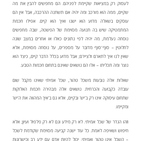
לעסוק רק במציאות שקיימת לפניהם. הם מחפשים להבין את מה
שקיים, ממה הוא מורכב ומה יהיה אם תשתנה ההרכבה, אבל אין הם
עוסקים בשאלה מדוע הוא ישנו ואיך הוא קיים. אפילו חכמת
המתמטיקה שיש בה תנועה מסוימת של הפשטה, שבה מחפשים
נוסחה נעלמת, מה יהיה לפי נתונים כאלו או אחרים במצב שונה
לחלוטין – סוף־סוף מדובר על מספרים, על נוסחה מסוימת, אלא
שאין לנו איך לתארם ולציירם; אבל מדוע בכלל הדבר קיים, כיצד הוא
נוצר ומה תכליתו – אלו הם נושאים שאינם בתחום חכמות הטבע.
שאלות אלה נובעות משכל טהור, שכל אמיתי שאינו מקבל שום
עובדה כקבועה והכרחית. נושאים אלה מבהירה חכמת האלוקות
שתחום עיסוקה אינו רק ב'יש' ובקיים, אלא גם ב'אין' המהווה את ה'יש'
ומקיימו.
וזהו הגדר של שכל אמיתי. לא רק מידע וגם לא רק פלפול ועיון; אלא
חיפוש ושאיפה לאמת. כל עוד ישנה קביעה מסוימת שקודמת לשכל
– השכל אינו טהור ואמיתי. יכול להיות אדם עם ידע רב וכישרונות