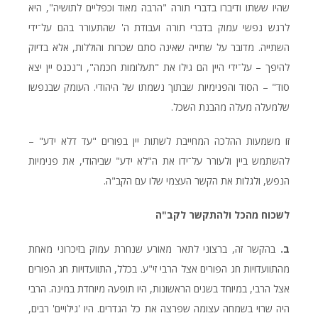
שהיו ששתו ודיברו בדברי תורה "הרבה מאוד וכפליים לתושיה", היא
לרגש נפשי עמוק בדברי תורה ועבודת ה' שהתעורר בהם על־ידי
השתייה. מדובר על שתייה שאינה סתם שכרות והוללות, אלא בדיוק
להיפך – על־ידי היין הם גילו את "תעלומות חכ­מה", ו"נכנס יין יצא
סוד" – הסוד והפנימיות שבתוך נשמתו של היהודי. העומק שבנפשו
שלמעלה מעלה מהבנת השכל.
זו משמעות ההלכה המחייבת לשתות יין בפורים "עד דלא ידע" –
להשתמש ביין ולעורר על־ידו את ה"לא ידע" שביהודי, את פנימיות
הנפש, ולגלות את הקשר העצמי שלו עם הקב"ה.
לשכוח
מהכל
ולהתקשר
לקב
"
ה
ב.
בהקשר זה, ברצוני לתאר מאורע שנחרת עמוק בזיכרוני מאחת
מהתוועדויות חג הפורים אצל הרבי זי"ע. בכלל, התוועדויות חג הפורים
אצל הרבי, במיוחד בשנים הראשונות, היו תופעה מיוחדת במינה. הרבי
היה שרוי בשמחה עצומה שפרצה את כל הגדרים. היו 'גילויים' רבים,