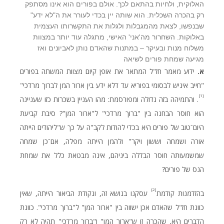
האלוקית, ולחיות בהתאם לכך. אולם בפורים הוא אינו מסתפק
רק בהכרה השכלית. הוא שותה יין בכדי לעורר את ה"לא ידע"
שבנפשו, לצאת מהמגבלות ולגלות את התקשרותו העצמית
באלוקות. השחרור מה'אני' האישי, מתגלה עוד יותר במצוות
משלוח מנות ובעיקר – במתנות שהאדם נותן לאביונים ואז
מגיעה שמחת פורים לשיאה
א.
ידוע מאמר חז"ל המתאר את אופן קיום מצוות המשתה בפורים
"חייב איניש לבסומי בפוריא עד דלא ידע בין ארור המן לברוך מרדכי"
[1]
. והתמיהה בזה גדולה ומפורסמת: מהו העניין בשכרות כזו שעניינה
הוא חוסר הבחנה בין "ברוך מרדכי" ל"ארור המן"? סיבת קביעת
היום־טוב של פורים היא בכדי להודות לקב"ה על כך ש"ליהודים הייתה
אורה ושמחה וששון ויקר" ולהמן הייתה מפלה, אם־כן שמחה
שמשמעותה חוסר הבדלה ביניהם, אינה מבטאת כלל את שמחת
הנס של פורים?
[2]
בהזדמנות קודמת
עסקנו בנושא זה, ונקודת הביאור הייתה, שאין
כוונת חז"ל שהאדם אכן ישווה בין "ארור המן" ל"ברוך מרדכי". כוונת
הדברים היא, שהכרה זו ש"ארור המן" ו"ברוך מרדכי" תהיה לא רק