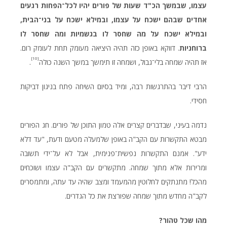
עצמו, שבמשך הכ"ד שעות של פורים יהיו לכל־הפחות רגעים
אחדים שבהם ישכח על עצמו, ובמילא ישכח על בני־הבית,
ובמילא ישכח על מה שחסר לו בגשמיות ומה שחסר לו
ברוחניות
. דווקא באופן כזה תהיה היציאה מעומק תחת לעומק רום.
[10]
אז תהיה שמחה בלי־גבול, ושמחה זו תימשך במשך השנה כולה
.
הרבי דיבר בהתרגשות רבה, ומיד בסיום השיחה פתח בניגון דביקות
חסידי.
נדמה בעיני, שבדברים קצרים אלה טמון התוכן של פורים. חג הפורים
מבטא התקשרות עם הקב"ה באופן שלמעלה מטעם ודעת, "עד דלא
ידע". אמנם התקשרות נפשית־פנימית, אבל לא על־ידי תשובה
ומרירות אלא מתוך שמחה. מתקשרים עם הקב"ה עצמו ושוכחים
מהכל! מתנתקים לחלוטין מהמעמד ומצב שהיה עד עתה, ומתמסרים
לקב"ה מחדש מתוך שמחה שפורצת את כל הגדרים.
מהו
שכל
טהור
?