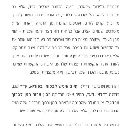
מבחינת ה"ידע" שבאדם, ידיעה והבחנה שכלית לבד, אלא גם
מבחינת ה"לא ידע" שבנפש. כלומר, יש וענייני תורה ומצוות ("ברוך
מרדכי") יקרים לאדם, ועניינים שהם היפך התורה ("ארור המן")
מופרכים ושנואים אצלו, אבל כל זאת הוא מצד ידיעה שכלית – הוא
מבין בשכלו שתורה ומצוות הם טוב ועבירות הם רע ולכן הוא אוהב את
צד הקדושה ושונא את הפכה. אבל בפורים עבודה זו אינה מספיקה,
אלא האדם נדרש לעורר עניין עמוק יותר בנפשו. בפורים היהודי צריך
לעורר את ההתקשרות העצמית שלו עם הקב"ה, התקשרות שאינה
נובעת מהבנה והכרה שכלית בלבד, אלא מעצמות הנפש.
וזהו הפירוש בדברי חז"ל:
"חייב איניש לבסומי בפוריא, עד"
שגם
בדרגה
"דלא ידע"
, תהיה אצלו החלוקה
"בין ארור המן לברוך
מרדכי"
. אז מתגלה שההנחה ש"ארור המן וברוך מרדכי" אינה מצד
הבנה שכלית בלבד, אלא היא חדורה עמוק עמוק בעצמיות נפשו.
פירוש פנימי זה בדברי חז"ל אינו מוציא את ההלכה מידי פשוטה.