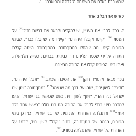
שמעוררת באדם את השמחה ה"גדולה ומפוארה"
.
כאיש
אחד
בלב
אחד
[31]
ז.
בכדי להבין את העניין, יש להקדים ולבאר את דרשת חז"ל
על
[32]
הפסוק
"קיימו וקיבלו היהודים" "קיימו מה שקיבלו כבר", שבימי
הפורים קיימו מה שהחלו במתן־תורה. במתן־תורה הייתה קבלת
התורה על־ידי שכפה עליהם הר כגיגית, בבחינת כפייה מלמעלה,
ואילו בימי הפורים קבלו את התורה מרצונם.
[34]
[33]
בכך מבאר אדמו"ר הזקן
את הסיבה שכתוב
"וקבל היהודים",
[35]
"וקיבל" לשון יחיד, שזהו על דרך מה שנאמר
במתן־תורה "ויחן שם
ישראל נגד ההר", "ויחן" לשון יחיד. כשם שכאשר בני־ישראל הגיעו
למדבר סיני בכדי לקבל את התורה הם חנו כולם "כאיש אחד בלב
[36]
אחד"
והתגלתה האחדות הפנימית של בני־ישראל, כמו־כן בימי
הפורים, הגמר של מתן־תורה, כתוב "וקבל" לשון יחיד, לרמוז על
[37]
האחדות של ישראל שהתגלתה בפורים
.