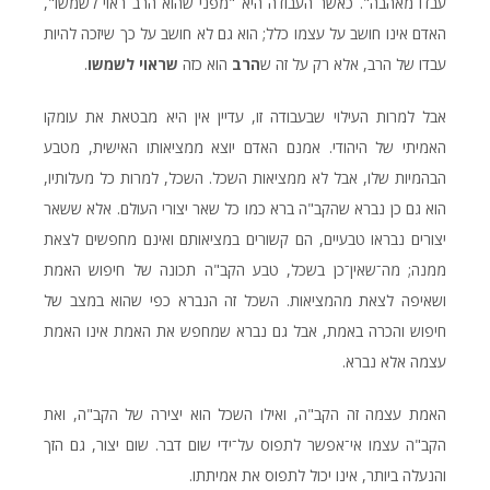
עבדו מאהבה". כאשר העבודה היא "מפני שהוא הרב ראוי לשמשו",
האדם אינו חושב על עצמו כלל; הוא גם לא חושב על כך שיזכה להיות
עבדו של הרב, אלא רק על זה ש
הרב
הוא כזה
שראוי לשמשו
.
אבל למרות העילוי שבעבודה זו, עדיין אין היא מבטאת את עומקו
האמיתי של היהודי. אמנם האדם יוצא ממציאותו האישית, מטבע
הבהמיות שלו, אבל לא ממציאות השכל. השכל, למרות כל מעלותיו,
הוא גם כן נברא שהקב"ה ברא כמו כל שאר יצורי העולם. אלא ששאר
יצורים נבראו טבעיים, הם קשורים במציאותם ואינם מחפשים לצאת
ממנה; מה־שאין־כן בשכל, טבע הקב"ה תכונה של חיפוש האמת
ושאיפה לצאת מהמציאות. השכל זה הנברא כפי שהוא במצב של
חיפוש והכרה באמת, אבל גם נברא שמחפש את האמת אינו האמת
עצמה אלא נברא.
האמת עצמה זה הקב"ה, ואילו השכל הוא יצירה של הקב"ה, ואת
הקב"ה עצמו אי־אפשר לתפוס על־ידי שום דבר. שום יצור, גם הזך
והנעלה ביותר, אינו יכול לתפוס את אמיתתו.