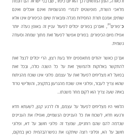
ולכאורה, הזמן המתאים לכך הוא יום כיפור, שבו בני־ישראל הם דוגמת
מלאכי השרת, מופשטים לגמרי מהגשמיות ואינם אוכלים ואינם
שותים; אמנם תורת החסידות מגלה ומבארת שיום הכיפורים אינו אלא
[8]
כ
־פורים
, ואם־כן בפורים יכולים לפעול עניין זה באופן נעלה יותר
אפילו מיום הכיפורים. בפורים אפשר לפעול זאת מתוך שמחה וסעודה
גשמית.
אם־כן כאשר יהודים מתאספים יחד בעת רצון, הרי יכולים לנצל זאת
להתקשר באלוקות ולהמשיך זאת על כל השנה כולה, ובכל זאת
בפועל לא מצליחים לפעול זאת על עצמם. פלוני אינו שוכח מהניתוח
שהוא צריך לעבור, ופלוני אינו שוכח מהגרעון בתקציב, והשלישי טרוד
באיזה שעה צריך הוא לקום מחר משנתו...
הלוואי היו מצליחים לפעול על עצמם, ולו לרגע קטן, לשעתא חדא
ורגעא חדא, לשכוח את כל העניינים הגשמיים, ואפילו את העניינים
שנדמה להם שהם רוחניים, שמצד זה פלוני חושב על דא, ופלוני
חושב על הא, ופלוני רוצה שיתקנו את נפשו־הבהמית כאן במקום,