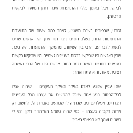
לבקש, אבל באופן כללי ההתוועדות אינה הזמן המיועד לבקשות
פרטיות].
זכורני, שבפורים בשנת תשט"ו, לאחר כמה שעות של התוועדות
והתרוממות הרוח, בשלב מסוים נוצר תור ארוך של אנשים שחיכו
לגשת לדבר עם הרבי בין השיחות, ומהמשך ההתוועדות היה ניכר,
שבין האנשים היו שביקשו ברכות בעניינים גשמיים והיו שביקשו בקשות
בעניינים רוחניים. כאשר נגמר התור, ארשת פניו של הרבי נעשתה
רצינית מאוד, והוא פתח ואמר:
ישנו עניין שנוגע לאדם בעיקר ובעיקר העיקרים – שיהיה אצלו
לכל־הפחות רגע אחד שיוכל להפשיט את עצמו מכל העניינים
הצדדיים, אפילו עניינים שנדמה לו שנוגעים בעבודת ה', ולחשוב רק
אודות הקב"ה בעצמו – כפי שהיה נשמע מאדמו"ר הזקן: "מי לי
בשמים ועמך לא חפצתי בארץ".