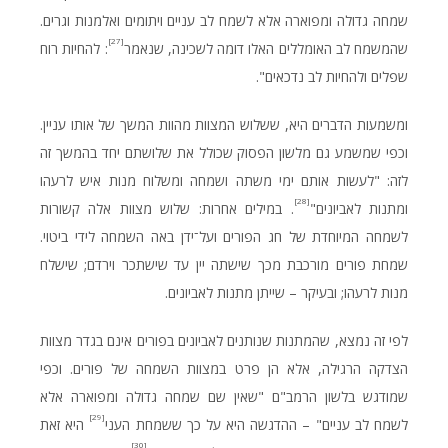
שמחה גדולה ומפוארה אלא לשמח לב עניים ויתומים ואלמנות וגרים.
[27]
שהמשמח לב האומללים האלו דומה לשכינה, שנאמר
: להחיות רוח
שפלים ולהחיות לב נדכאים".
ומשמעות הדברים היא, ששלוש המצוות מהוות המשך של אותו עניין.
וכפי שמשמע גם מלשון הפסוק שכולל את שלושתם יחד בהמשך זה
לזה: "לעשות אותם ימי משתה ושמחה ומשלוח מנות איש לרעהו
[28]
ומתנות לאביונים"
. במילים אחרות: שלוש מצוות אלה קשורות
לשמחה המיוחדת של חג הפורים ועל־ידן באה השמחה לידי ביטוי.
שמחת פורים מורכבת מכך שישתה יין עד שישתכר וירדם; שישלח
מנות לרעהו; ובעיקר – שייתן מתנות לאביונים.
לפי זה נמצא, שהמתנות שנותנים לאביונים בפורים אינם בגדר מצוות
הצדקה הרגילה, אלא הן פרט במצוות השמחה של פורים. וכפי
שמודגש בלשון הרמב"ם "שאין שם שמחה גדולה ומפוארה אלא
[29]
לשמח לב עניים" – ההדגשה היא על כך ששמחת העני
היא זאת
[30]