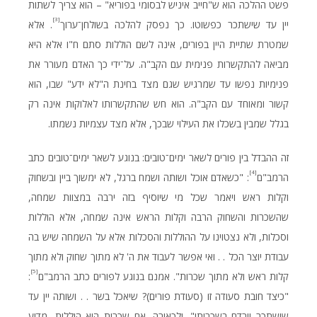
פשט ההלכה הוא ש"חייב איניש לבסומי בפוריא" – הוא צריך לשתות
[3]
יין עד שישתכר כפשוטו. כך נפסק להלכה בשולחן־ערוך
. אלא
שמטרת שתיית היין בפורים, אינה לשם הוללות סתם ח"ו אלא היא
מביאה להתקשרות פנימית עם הקב"ה. על־ידי כך האדם מעורר את
פנימיות נפשו עד שמרגיש שגם מצד בחינת ה"לא ידע" שבו, הוא
קשור ומאוחד עם הקב"ה. הוא חש שהתקשרותו לאלוקות אינה רק
בגלל שמבין בשכלו את העילוי שבכך, אלא מצד עצמיות נשמתו.
זה ההבדל בין פורים לשאר ימים־טובים: בנוגע לשאר ימים־טובים כתב
[4]
הרמב"ם
: "כשאדם אוכל ושותה ושמח ברגל, לא ימשוך ביין ובשחוק
וקלות ראש ויאמר שכל מי שיוסיף בזה ירבה במצוות שמחה,
שהשכרות והשחוק הרבה וקלות הראש אינה שמחה, אלא הוללות
וסכלות, ולא נצטוינו על ההוללות והסכלות אלא על השמחה שיש בה
עבודת יוצר הכל . . ואי אפשר לעבוד את ה' לא מתוך שחוק ולא מתוך
[5]
קלות ראש ולא מתוך שכרות". אמנם בנוגע לפורים כתב הרמב"ם
:
"כיצד חובת סעודה זו (סעודת פורים)? שיאכל בשר . . ושותה יין עד
שישתכר וירדם בשכרותו". ולכאורה, אם שכרות היא הוללות, מדוע