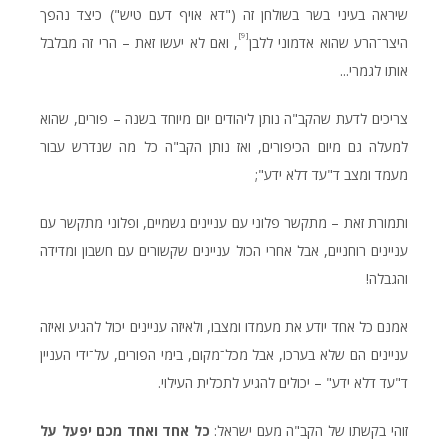
שיראה בעיני בשר בשולחן זה ("דא אויף דעם טיש") כיצד נהפך
[9]
היצר־הרע שהוא אדמוני ללבן
, ואם לא יעשו זאת – הרי זה מבלבל
אותו לגמרי...
צריכים לדעת שהקב"ה נותן ליהודים יום מיוחד בשנה – פורים, שהוא
למעלה גם מיום הכיפורים, ואז נותן הקב"ה כל מה שנדרש עבור
מעמד ומצב ד"עד דלא ידע";
ותמורת זאת – מתקשר פלוני עם עניינים גשמיים, ופלוני מתקשר עם
עניינים רוחניים, אבל אחרי הכול עניינים שקשורים עם חשבון ומדידה
והגבלה!
אמנם כל אחד יודע את מעמדו ומצבו, ולאיזה עניינים יכול להגיע ואיזה
עניינים הם שלא בערכו, אבל מכל־מקום, בימי הפורים, על־ידי העניין
ד"עד דלא ידע" – יכולים להגיע לתכלית העילוי.
זוהי בקשתו של הקב"ה מעם ישראל:
כל אחד ואחד מכם יפעל על