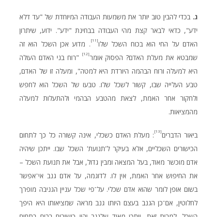
ג.
בכדי להבין טוב יותר את משמעות העבודה המיוחדת של "עד דלא
ידע", כדאי לבאר קצת מהי העבודה בבחינת "ידע". ידוע, שיתרון
[11]
האדם על החי הוא בכוח השכל שלו
. מדוע אכן השכל הוא זה
[12]
שמבטא את מעלת האדם? הפסוק אומר
"רוח בני האדם העולה
היא למעלה ורוח הבהמה היורדת היא למטה", ומעלה זו של האדם,
טבע העלייה שבו, קשור לשכל שלו. טבעו של השכל הוא לחפש
ולחקור אחר האמת, לצאת מהטבע הבהמי ולהתעלות למעלה
מהמציאות.
[13]
ביאור הדברים
: מעלת האדם כשכלי, אינה קשורה כל כך לתחום
הכישורים השכליים, אלא בעיקר ל'תנועת' השכל שבו. ייתכן שיהיה
אדם מוכשר מאוד, בעל המצאה ומבין גדול, אבל את תנועת השכל –
את החיפוש אחר האמת, אין לו. לדוגמה, על אדם גנב אי־אפשר
בשום אופן לומר שהוא אדם שכלי. על־פי שכל עניין הגניבה מופרך
לחלוטין, אם־כן הגנב בעצם היותו גנב מראה שמציאותו היא היפך
השכל. למרות זאת, ייתכן מאוד שלגנב יהיו כישורים רבים בתחום