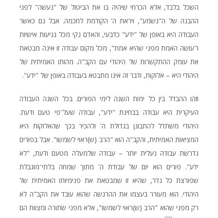
השכל בלבד, אלא הכרחי שיהיה בו את הביטול של "נעשה" לפני
ההבנה של ה"נשמע", ויראת ה' הקודמת לחכמה. אבל גם כאשר
העבודה היא באופן של "ידע" כדבעי, והאדם נקי מכל נגיעות אישיות
ו"עושה האמת מפני שהיא אמת", מכל מקום עבודה זו אינה מבטאת
את עומק ההתקשרות של היהודי עם הקב"ה. מהותו האמיתית של
היהודי היא – אלוקות, ודבר זה אינו מתבטא בעבודה באופן של "ידע".
וזהו ההבדל בין כל ימות השנה לימי הפורים. בכל השנה העבודה
העיקרית היא עבודה בבחינת "ידע", עבודה שעל־פי טעם ודעת.
היהודי משתדל להתבונן בגדולת ה' ולהכיר בכך שהאלוקות היא
המציאות האמיתית, והקב"ה הוא "הרב (ש)ראוי לשמשו". אבל בפורים
נדרשת עבודה נעלית יותר – עבודה שלמעלה מטעם ודעת, "לא
ידע". פורים הוא יום של עבודת ה' מתוך שמחה בלתי־מוגבלת
שפורצת כל גדר, שהיא זו שמבטאת את פנימיותו האמיתית של
היהודי. הוא מעורר בעצמו את ההרגשה שהוא עובד את הקב"ה לא
רק מפני שהוא "הרב (ש)ראוי לשמשו", אלא מפני שתורה ומצוות הם
[25]