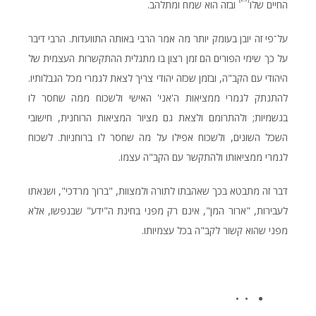
החיים שלו
ובזה הוא שמח ומתלהב.
על־פי זה יובן בעומק יותר מה אמר הרבי באותה התוועדות. הרבי דיבר
על כך שימי הפורים הם זמן רצון בו מתגלית ההתקשרות העצמית של
היהודי עם הקב"ה, ובזמן שכזה יהודי צריך לצאת לגמרי מכל הגבלותיו.
להתנתק לגמרי ממציאות ה'אני' האישי ולשכוח ממה שחסר לו
בגשמיות; ולהתרומם ולצאת גם מציור המציאות הרוחנית, חישובי
השכל השונים, ולשכוח אפילו על מה שחסר לו ברוחניות. לשכוח
לגמרי ממציאותו ולהתקשר עם הקב"ה עצמו.
דבר זה מתבטא בכך שאהבתו לתורה ולמצוות, "ברוך מרדכי", ושנאתו
לעבירות, "ארור המן", אינם רק מפני בחינת ה"ידע" שבנפשו, אלא
מפני שהוא קשור לקב"ה בכל עצמיותו.
• •