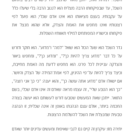
השכל, עד שבפיקחותו הרבה מצליח הוא לגנוב הרבה בלי שיעלו כלל
על עקבותיו. בעצם מציאותו הוא אינו אדם שכלי; הוא פועל לפי
רצונותיו ואינו מחפש את האמת והצדק, אלא שהוא מנצל את
פיקחותו וכישוריו המפותחים למילוי תאוותיו השפלות.
גדר השכל הוא שעל הכול הוא שואל "למה" ו"מדוע". הוא חוקר ודורש
על כל דבר "מדוע צריך להיות כך?", "ומדוע כך?", ומחפש ביאור
והצדקה עניינית לכל פרט. הוא מחפש לדעת מה האמת מחייבת,
וכיצד צריך להיות על־פי ההיגיון, לפי אמת־המידה של הצדק והיושר.
אם ישאלו אדם "מדוע אתה עושה כך", והוא יענה: "כי כך אני רוצה",
"כך הוא הטבע שלי", זה עצמו מראה שאדם זה אינו אדם שכלי, בשם
התואר. ייתכן שאת המעשים שטבעו דורש לעשותם הוא יעשה בצורה
החכמה ביותר, אולם עצם הנהגתו באופן זה אינה שכלית; זו הנהגה
טבעית שמנצלת את השכל להשלמת הרצונות.
יתירה מזו: עיקרון זה קיים גם לגבי שאיפות ומעשים עדינים יותר שאדם