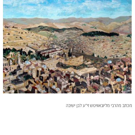
מכתב מהרבי מליובאוויטש זי"ע לבן ישיבה