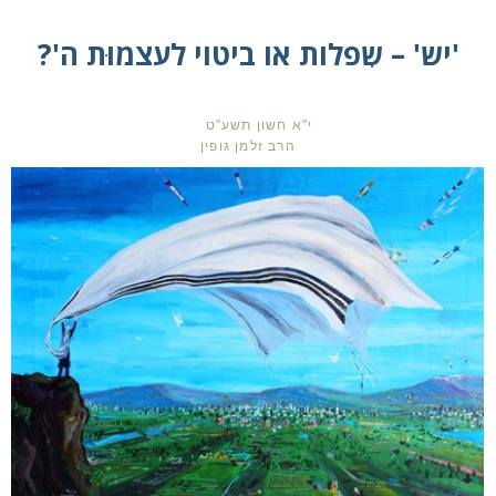
'יש' – שִפלות או ביטוי לעצמוּת ה'?
י"א חשון תשע"ט
הרב זלמן גופין