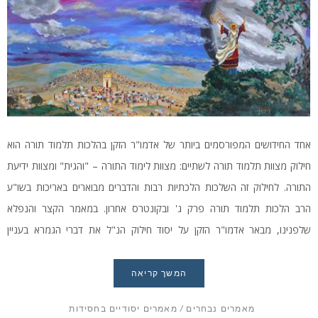
אחד החידושים המפורסמים ביותר של אדמו"ר הזקן בהלכות תלמוד תורה הוא
חילוק מצוות תלמוד תורה לשתיים: מצוות לימוד התורה – "והגית" ומצוות ידיעת
התורה. לחילוק זה השלכות הלכתיות רבות והדברים מבוארים באריכות בשו"ע
הרב הלכות תלמוד תורה פרק ג' ובקונטרס אחרון. במאמר הקצר והנפלא
שלפנינו, מבאר אדמו"ר הזקן על יסוד חילוק הנ"ל את דברי הגמרא בעניין
תפילתן של חסידים הראשונים ט' שעות ביום ואת דברי האריז"ל בעניין "דביקות"
המועילה לנפש יותר מהלימוד. הדגשנו כמה 'משפטי מפתח' בכדי להקל על
המשך קריאה
הלומד.
מאמרים נבחרים
/
מאמרים יסודיים בחסידות