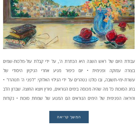
עבודת היום של ראש השנה היא הכתרת ה', על ידי קבלת עול-מלכות-שמים
בצורה עמוקה ופנימית • יום כיפור מגיע אחרי הניקיון היסודי של
עשרת-ימי-תשובה, ובו כולנו נטהרים על ידי הגילוי האלוקי: "לפני ה' תטהרו" •
בחג הסוכות כל מה שהיה מכוסה בימים הנוראים, פורץ ויוצא החוצה. שברון הלב
והיראה הפנימית של הימים הנוראים הם המנוע של שמחת סוכות • נקודות
יסודיות במועדי תשרי באור תורת חב"ד
המשך קריאה