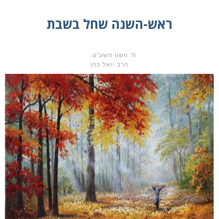
ראש-השנה שחל בשבת
ח' חשון תשע"ט
הרב יואל כהן