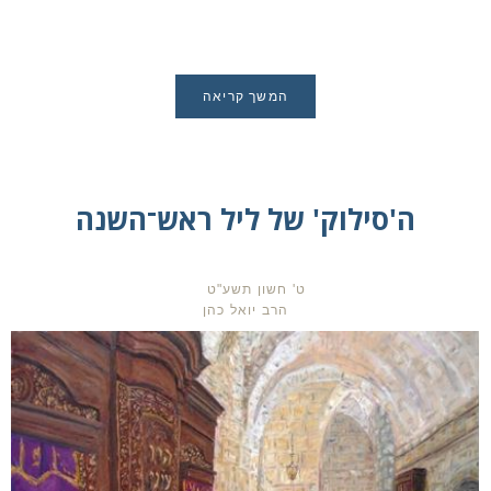
המשך קריאה
ה'סילוק' של ליל ראש־השנה
ט' חשון תשע"ט
הרב יואל כהן