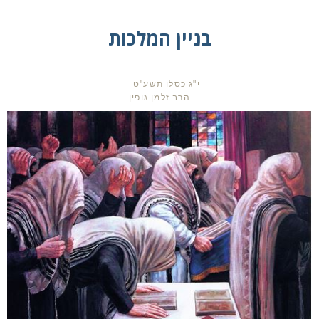
בניין המלכות
י"ג כסלו תשע"ט
הרב זלמן גופין