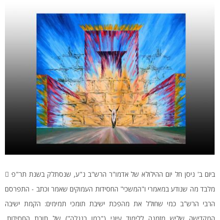
ביום ב' ניסן חל יום ההילולא של אדמו"ר הרש"ב נ"ע, שנסתלק בשנת תר"פ 
מלבד מה שנודע במאמרי ו"המשכי" החסידות העמוקים שאמר וכתב - התפרסם
הרבי הרש"ב כמי שחולל את מהפכת ישיבת תומכי תמימים: הקמת ישיבה
המקדישה שליש מזמנה ללימוד עיוני ("כמו בנגלה") של תורת החסידות,