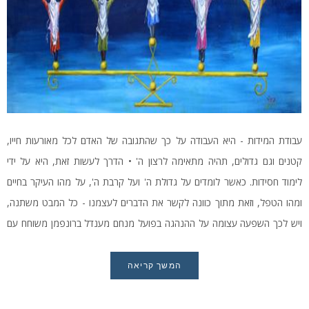
עבודת המידות - היא העבודה על כך שהתגובה של האדם לכל מאורעות חייו,
קטנים וגם גדולים, תהיה מתאימה לרצון ה' • הדרך לעשות זאת, היא על ידי
לימוד חסידות. כאשר לומדים על גדולת ה' ועל קרבת ה', על מהו העיקר בחיים
ומהו הטפל, וזאת מתוך כוונה לקשר את הדברים לעצמנו - כל המבט משתנה,
ויש לכך השפעה עצומה על ההנהגה בפועל מנחם מענדל ברונפמן משוחח עם
המשפיע הרב יוסף יצחק גורביץ'
המשך קריאה