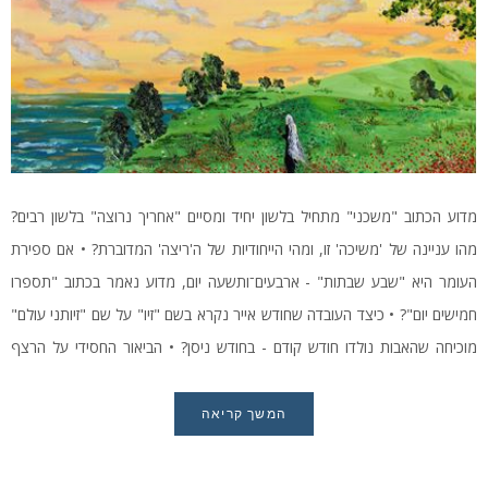
מדוע הכתוב "משכני" מתחיל בלשון יחיד ומסיים "אחריך נרוצה" בלשון רבים?
מהו עניינה של 'משיכה' זו, ומהי הייחודיות של ה'ריצה' המדוברת? • אם ספירת
העומר היא "שבע שבתות" - ארבעים־ותשעה יום, מדוע נאמר בכתוב "תספרו
חמישים יום"? • כיצד העובדה שחודש אייר נקרא בשם "זיו" על שם "זיותני עולם"
מוכיחה שהאבות נולדו חודש קודם - בחודש ניסן? • הביאור החסידי על הרצף
התוכני של חג הפסח, ספירת העומר וחג השבועות ומשמעותו הפנימית בעבודת
האדם בכל יום
המשך קריאה