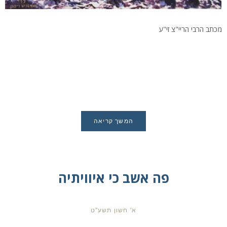
מכתב הרבי הריי"צ זי"ע
המשך קריאה
פה אשב כי איוויתיה
א' חשון תשע"ט