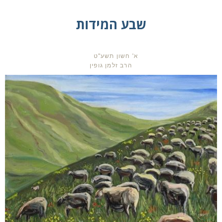
שבע המידות
א' חשון תשע"ט
הרב זלמן גופין